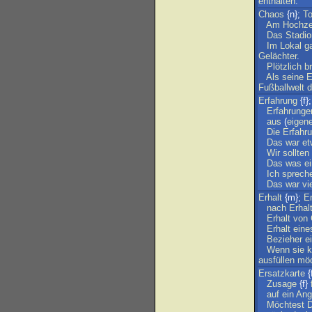
enthalten
.
Chaos
{n};
T
Am
Hochze
Das
Stadio
Im
Lokal
g
Gelächter
.
Plötzlich
b
Als
seine
E
Fußballwelt
d
Erfahrung
{f}
Erfahrunge
aus
(
eigene
Die
Erfahr
Das
war
et
Wir
sollten
Das
was
e
Ich
sprech
Das
war
vi
Erhalt
{m};
E
nach
Erhal
Erhalt
von
Erhalt
eine
Bezieher
e
Wenn
sie
k
ausfüllen
mö
Ersatzkarte
{
Zusage
{f}
auf
ein
Ang
Möchtest