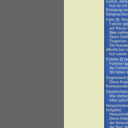
zurück
,
dank
Isst
du
mit
Einladung
ei
fertigmachen
Fahrt
{f};
Rei
Fahrten
{pl
auf
Reisen
Uns
verbin
Diese
Stell
Flugreisen
Der
Auswei
öffentlichen
V
Auf
seinen
Fürbitte
{f} [re
Fürbitten
{p
die
Fürbitt
Wir
bitten
d
Gegenstand
Diese
Ange
Korresponde
Gewinnchan
Wie
stehen
Alles
spric
Herausforder
Aufgabe
)
Herausford
Diese
Arbei
die
Heraus
der
Reiz
d