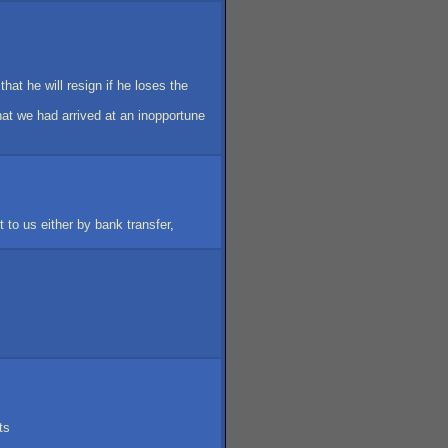
that
he
will
resign
if
he
loses
the
hat
we
had
arrived
at
an
inopportune
t
to
us
either
by
bank
transfer
,
ts