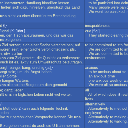
er
überstürzten
Handlung
hinreißen
lassen
to
be
panicked
into
doi
ließen
sich
dazu
hinreißen
,
überstürzt
das
Land
Many
people
were
pani
.
We
won
't
be
panicked
i
uns
nicht
zu
einer
überstürzten
Entscheidung
it
{f}
inexpiableness
Signal
{n} [übtr.]
cue
[fig.]
en
,
den
Tisch
abzuräumen
,
und
das
war
das
They
started
clearing
th
ns
zu
gehen
.
m
Ziel
setzen
;
sich
einer
Sache
verschreiben
;
auf
to
be
committed
to
sth
./
to
hworen
sein
;
einer
Sache
verpflichtet
sein
;
jds
.
We
are
committed
to
i
n
,
etw
.
zu
tun
We
are
committed
to
be
uns
zum
Ziel
gesetzt
,
die
Qualität
zu
verbessern
.
environment
.
pruch
ist
es
,
aktiv
zum
Umweltschutz
beizutragen
.
sorgt
;
bange
;
bang
;
unruhig
{adj}
anxious
sorgt
sein
;
um
jdn
.
Angst
haben
to
be
anxious
about
so
.
ller
Sorge
an
anxious
time
e
bangen
Wartens
one
anxious
week
of
wa
uns
alle
solche
Sorgen
um
dich
gemacht
.
We
were
all
so
anxious
he
;
ganz
;
jeder
all
ilft
uns
im
täglichen
Leben
nicht
viel
weiter
.
All
of
which
doesn
't
real
lives
.
v}
alternatively
u
Methode
2
kann
auch
folgende
Technik
Alternatively
to
method
erden
:
employed
.
tive
zur
persönlichen
Vorsprache
können
Sie
uns
Alternatively
to
making
Alternatively
to
walking
uß
zu
gehen
kannst
du
auch
die
U-Bahn
nehmen
.