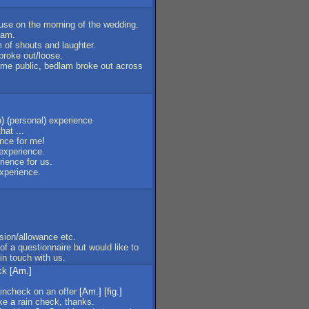
use
on
the
morning
of
the
wedding
.
lam
.
m
of
shouts
and
laughter
.
broke
out
/
loose
.
ame
public
,
bedlam
broke
out
across
n
) (
personal
)
experience
that
...
ence
for
me
!
experience
.
rience
for
us
.
xperience
.
sion
/
allowance
etc
.
of
a
questionnaire
but
would
like
to
in
touch
with
us
.
ck
[Am.]
aincheck
on
an
offer
[Am.] [fig.]
ke
a
rain
check
,
thanks
.