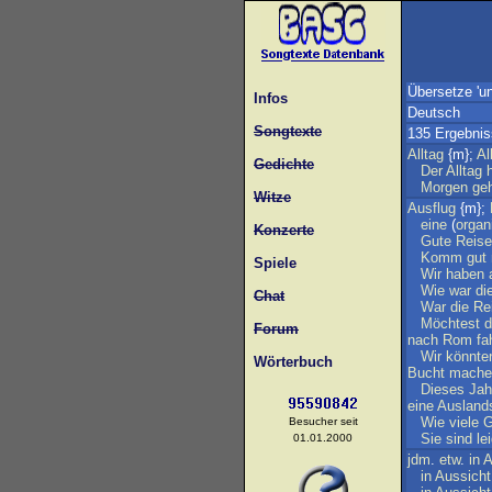
Übersetze 'un
Infos
Deutsch
Songtexte
135 Ergebni
Alltag
{m};
Al
Gedichte
Der
Alltag
Morgen
ge
Witze
Ausflug
{m};
eine
(
organ
Konzerte
Gute
Reise
Komm
gut
Spiele
Wir
haben
Wie
war
di
Chat
War
die
Re
Möchtest
d
Forum
nach
Rom
fa
Wir
könnte
Wörterbuch
Bucht
mache
Dieses
Jah
eine
Ausland
Wie
viele
G
Besucher seit
Sie
sind
le
01.01.2000
jdm
.
etw
.
in
A
in
Aussicht