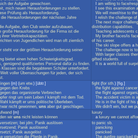
sich
der
Aufgabe
gewachsen
.
I
am
willing
to
face
/
res
it
,
mich
neuen
Herausforderungen
zu
stellen
.
I
see
this
examination
iese
Prüfung
als
Herausforderung
.
We
will
meet
/
rise
to
the
die
Herausforderungen
der
nächsten
Jahre
I
relish
the
challenge
of
The
next
major
challen
die
Aufgabe
,
den
Club
wieder
aufzubauen
.
distribution
capabilities
.
e
große
Herausforderung
für
die
Firma
ist
die
Teaching
adolescents
c
g
ihrer
Vertriebskapazitäten
.
My
brother
faces
/
is
fac
richten
von
Jugendlichen
wird
man
oft
ziemlich
of
his
career
.
The
ski
slope
offers
a
h
r
steht
vor
der
größten
Herausforderung
seiner
The
challenge
now
is
to
With
larger
classes
the
ng
bietet
einen
hohen
Schwierigkeitsgrad
.
gifted
students
.
s
,
genügend
qualifiziertes
Personal
dafür
zu
finden
.
It
is
a
world
full
of
surpr
n
Klassen
sind
die
begabteren
Schüler
unterfordert
.
Welt
voller
Überraschungen
für
jeden
,
der
sich
st
.
ingen
{m} (
um
etw
.) [übtr.]
fight
(
for
sth
.) [fig.]
gegen
den
Krebs
the
fight
against
cancer
gegen
das
organisierte
Verbrechen
the
flight
against
organi
opfer
ringt
um
sein
Leben
/
kämpft
mit
dem
Tod
.
The
accident
victim
is
i
Wahl
kämpft
er
ums
politische
Überleben
.
He
is
in
the
fight
of
his
zwar
nicht
gewonnen
,
uns
aber
gut
geschlagen
.
We
didn
't
win
,
but
we
pu
ufwand
{m}
luxury
den
wir
uns
nicht
leisten
können
a
luxury
we
cannot
affo
versetzen
;
bei
jdm
.
Panik
auslösen
to
panic
sb
.
rsetzend
;
Panik
auslösend
panicking
rsetzt
;
Panik
ausgelöst
panicked
se
versetzten
die
Pferde
in
Panik
.
The
gunfire
panicked
th