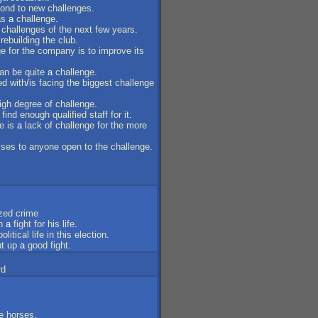
pond
to
new
challenges
.
as
a
challenge
.
challenges
of
the
next
few
years
.
rebuilding
the
club
.
ge
for
the
company
is
to
improve
its
an
be
quite
a
challenge
.
ed
with
/
is
facing
the
biggest
challenge
igh
degree
of
challenge
.
find
enough
qualified
staff
for
it
.
re
is
a
lack
of
challenge
for
the
more
ises
to
anyone
open
to
the
challenge
.
zed
crime
n
a
fight
for
his
life
.
political
life
in
this
election
.
t
up
a
good
fight
.
rd
e
horses
.