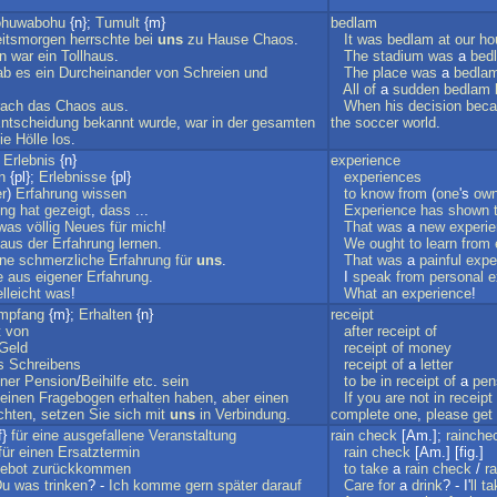
ohuwabohu
{n};
Tumult
{m}
bedlam
itsmorgen
herrschte
bei
uns
zu
Hause
Chaos
.
It
was
bedlam
at
our
ho
n
war
ein
Tollhaus
.
The
stadium
was
a
bed
ab
es
ein
Durcheinander
von
Schreien
und
The
place
was
a
bedla
All
of
a
sudden
bedlam
rach
das
Chaos
aus
.
When
his
decision
bec
ntscheidung
bekannt
wurde
,
war
in
der
gesamten
the
soccer
world
.
ie
Hölle
los
.
;
Erlebnis
{n}
experience
n
{pl};
Erlebnisse
{pl}
experiences
r
)
Erfahrung
wissen
to
know
from
(
one
's
ow
ung
hat
gezeigt
,
dass
...
Experience
has
shown
was
völlig
Neues
für
mich
!
That
was
a
new
experi
aus
der
Erfahrung
lernen
.
We
ought
to
learn
from
ine
schmerzliche
Erfahrung
für
uns
.
That
was
a
painful
expe
e
aus
eigener
Erfahrung
.
I
speak
from
personal
e
elleicht
was
!
What
an
experience
!
mpfang
{m};
Erhalten
{n}
receipt
t
von
after
receipt
of
Geld
receipt
of
money
s
Schreibens
receipt
of
a
letter
iner
Pension
/
Beihilfe
etc
.
sein
to
be
in
receipt
of
a
pen
einen
Fragebogen
erhalten
haben
,
aber
einen
If
you
are
not
in
receipt
chten
,
setzen
Sie
sich
mit
uns
in
Verbindung
.
complete
one
,
please
get
f}
für
eine
ausgefallene
Veranstaltung
rain
check
[Am.];
rainche
für
einen
Ersatztermin
rain
check
[Am.] [fig.]
ebot
zurückkommen
to
take
a
rain
check
/
r
Du
was
trinken
? -
Ich
komme
gern
später
darauf
Care
for
a
drink
? - I'
ll
ta