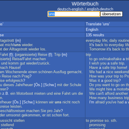
Wörterbuch
deutsch-english / english-deutsch
s'
Translate 'uns'
English
sse
135 results
ltagstrott
{m}
everyday
life
;
daily
routin
hat
mich
/
uns
wieder
.
It
's
back
to
everyday
lif
ht
der
Alltagstrott
wieder
los
.
Tomorrow
it
's
back
to
t
Fahrt
{f}; (
organisierte
)
Reise
{f};
Trip
{m}
trip
isierte
)
Reise
/
Fahrt
machen
to
go
on
/
make
/
take
a
tr
und
komm
gut
wieder
/
zurück
.
I
wish
you
a
safe
trip
.
nach
Hause
!
Have
a
safe
trip
home
!
am
Wochenende
einen
schönen
Ausflug
gemacht
.
We
had
a
nice
weekend
e
Reise
nach
Prag
?
How
was
your
trip
to
Pr
ise
erfolgreich
?
Was
it
a
good
trip
?
u
dieses
Jahr
/
heuer
[Ös.] [Schw.]
mit
der
Schule
Do
you
want
to
go
on
t
hren
?
We
might
hire
a
motorb
n
z.B.
ein
Motorboot
mieten
und
eine
Fahrt
um
die
We
can
't
afford
another
n
.
How
many
business
tri
r
/
heuer
[Ös.] [Schw.]
können
wir
uns
nicht
noch
I'm
afraid
you
'
ve
had
a
sreise
leisten
.
eschäftsreisen
machen
Sie
pro
Jahr
?
ider
umsonst
gekommen
,
er
ist
schon
fort
.
ussicht
stellen
to
promise
so
.
sth
.
stellend
promising