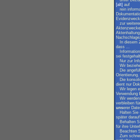
[alt]
auf
rein
inform
Dokumentati
Evidenzweck
zur
weitere
Aktenzweck
Aktenhaltung
Nachschlage
In
diesem
dass
...
Informatio
sei
festgehal
Nur
zur
Inf
Wir
bezieh
Die
angefü
Orientierung
.
Die
konsoli
dient
nur
Dok
Wir
legen
e
Verwendung
Wir
werden
verbleiben
fü
uns
erer
Date
Halten
Sie
später
darauf
Behalten
S
für
ihre
Unter
Beachten
Zum
schne