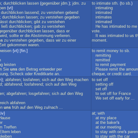
n
;
durchblicken
lassen
(
gegenüber
jdm
.);
jdm
.
zu
to
intimate
sth
. (
to
sb
.)
ben
{vt}
intimating
;
durchblicken
lassend
;
zu
verstehen
gebend
intimated
;
durchblicken
lassen
;
zu
verstehen
gegeben
intimates
lässt
durchblicken
;
gibt
zu
verstehen
intimated
;
ließ
durchblicken
;
gab
zu
verstehen
He
has
intimated
to
me
gegenüber
durchblicken
lassen
,
dass
er
vote
.
wird
,
sollte
er
die
Abstimmung
verlieren
.
It
was
intimated
to
us
t
ns
zu
verstehen
gegeben
,
dass
wir
zu
einer
moment
.
Zeit
gekommen
waren
.
weisen
{vt} [fin.]
to
remit
money
to
sb
.
remitting
n
remitted
ng
leisten
to
remit
payment
n
Sie
uns
den
Betrag
entweder
per
Please
remit
the
amoun
sung
,
Scheck
oder
Kreditkarte
an
.
cheque
,
or
credit
card
.
i};
abfahren
;
losfahren
;
sich
auf
den
Weg
machen
to
set
off
d
;
abfahrend
;
losfahrend
;
sich
auf
den
Weg
setting
off
set
off
en
;
abgefahren
;
losgefahren
;
sich
auf
den
Weg
to
set
off
for
France
We
set
off
early
for
...
reich
abfahren
en
uns
früh
auf
den
Weg
zu
/
nach
...
iv}
at
;
with
Hause
at
my
place
er
at
the
baker
's
em
Treffen
at
our
meeting
Eltern
leben
to
stay
with
one
's
paren
bleiben
to
stay
with
the
car