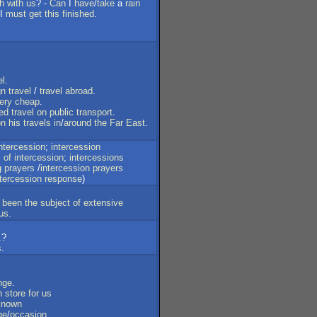
h
with
us
? -
Can
I
have
/
take
a
rain
 I
must
get
this
finished
.
el
.
gn
travel
/
travel
abroad
.
ery
cheap
.
ted
travel
on
public
transport
.
on
his
travels
in
/
around
the
Far
East
.
ntercession
;
intercession
s
of
intercession
;
intercessions
g
prayers
/
intercession
prayers
ntercession
response
)
been
the
subject
of
extensive
us
.
.?
s
.
nge
.
n
store
for
us
known
ge
/
occasion
.