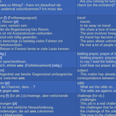
e
.
Are
you
coming
for
lunc
uns
zu
Mittag
? -
Kann
ich
darauf
/
auf
die
check
(
on
the
invitation
)?
n
andermal
zurückkommen
?
Ich
muss
das
.
se
{f} (
Fortbewegungsart
)
travel
};
Reisen
{pl}
travels
sein
;
verreist
sein
to
be
away
on
travel
det
die
Begeisterung
fürs
Reisen
.
We
share
a
love
of
trav
e
ist
mit
Auslandsreisen
verbunden
.
The
post
involves
forei
sind
sehr
billig
geworden
.
Air
travel
has
become
v
s
berechtigt
zu
beliebig
vielen
Fahrten
mit
The
pass
allows
unlimi
erkehrsmitteln
.
He
met
a
lot
of
people
Reisen
in
Fernost
lernte
er
viele
Leute
kennen
.
lig.]
bidding
prayer
;
prayer
of
i
l}
bidding
prayers
;
prayer
en
sprechen
/
lesen
to
say
/
read
the
biddin
ich
,
erhöre
uns
. (
Fürbittenantwort
) [relig.]
Lord
hear
our
prayer
. (
i
{m}
subject
legenheit
war
bereits
Gegenstand
umfangreicher
This
matter
has
already
nz
zwischen
uns
.
correspondence
between
cen
{pl}
odds
die
Chancen
,
dass
...?
What
are
the
odds
on
..
ht
gegen
uns
.
The
odds
are
against
u
ung
{f} (
für
jdn
.) (
schwierige
,
aber
verlockende
challenge
(
for
sb
.)
challenges
erungen
{pl}
This
job
is
a
real
challe
t
ist
eine
wirkliche
Herausforderung
.
the
challenges
that
lie
i
forderungen
,
die
auf
uns
zukommen
the
challenge
of
the
un
es
Unbekannten
She
rose
to
the
challen