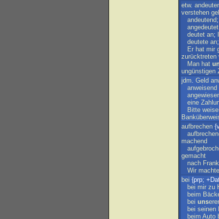
etw
.
andeute
verstehen
ge
andeutend
angedeutet
deutet
an
;
deutete
an
Er
hat
mir
zurücktreten
Man
hat
u
ungünstigen
jdm
.
Geld
an
anweisend
angewiese
eine
Zahlu
Bitte
weise
Banküberwei
aufbrechen
{v
aufbrechen
machend
aufgebroch
gemacht
nach
Frank
Wir
macht
bei
{prp; +Dat
bei
mir
zu
beim
Bäck
bei
uns
er
bei
seinen
beim
Auto