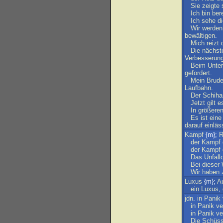
Sie
zeigte
Ich
bin
bere
Ich
sehe
d
Wir
werden
bewältigen
.
Mich
reizt
Die
nächst
Verbesserun
Beim
Unter
gefordert
.
Mein
Brude
Laufbahn
.
Der
Schiha
Jetzt
gilt
e
In
größere
Es
ist
eine
darauf
einläs
Kampf
{m};
R
der
Kampf
der
Kampf
Das
Unfall
Bei
dieser
Wir
haben
Luxus
{m};
A
ein
Luxus
,
jdn
.
in
Panik
in
Panik
ve
in
Panik
ve
Die
Schüs