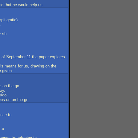
nd
that
he
would
help
us
.
pli
gratia
)
.
r
sb
.
e
of
September
11
the
paper
explores
his
means
for
us
,
drawing
on
the
e
given
.
e
on
the
go
ay
.
e
/
go
eps
us
on
the
go
.
ence
to
to
erence
to
;
referring
to