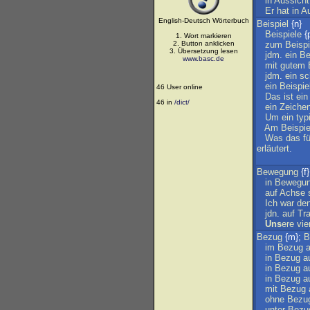
in
Aussicht
Er
hat
in
Au
English-Deutsch Wörterbuch
Beispiel
{n}
Beispiele
{p
1. Wort markieren
2. Button anklicken
zum
Beispi
3. Übersetzung lesen
jdm
.
ein
Be
www.basc.de
mit
gutem
jdm
.
ein
sc
ein
Beispie
46 User online
Das
ist
ein
46 in
/dict/
ein
Zeiche
Um
ein
typ
Am
Beispie
Was
das
fü
erläutert
.
Bewegung
{f}
in
Bewegu
auf
Achse
Ich
war
de
jdn
.
auf
Tr
Uns
ere
vie
Bezug
{m};
B
im
Bezug
a
in
Bezug
a
in
Bezug
a
in
Bezug
a
mit
Bezug
ohne
Bezu
unter
Bezu