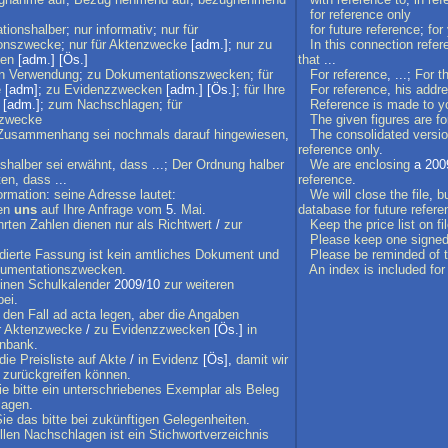
for
reference
only
ationshalber
;
nur
informativ
;
nur
für
for
future
reference
;
for
onszwecke
;
nur
für
Aktenzwecke
[adm.];
nur
zu
In
this
connection
refer
en
[adm.] [Ös.]
that
...
n
Verwendung
;
zu
Dokumentationszwecken
;
für
For
reference
, ...;
For
t
e
[adm];
zu
Evidenzzwecken
[adm.] [Ös.];
für
Ihre
For
reference
,
his
addr
[adm.];
zum
Nachschlagen
;
für
Reference
is
made
to
y
zwecke
The
given
figures
are
fo
Zusammenhang
sei
nochmals
darauf
hingewiesen
,
The
consolidated
versi
reference
only
.
nshalber
sei
erwähnt
,
dass
...;
Der
Ordnung
halber
We
are
enclosing
a 200
ten
,
dass
...
reference
.
ormation
:
seine
Adresse
lautet
:
We
will
close
the
file
,
b
en
uns
auf
Ihre
Anfrage
vom
5.
Mai
.
database
for
future
refere
hrten
Zahlen
dienen
nur
als
Richtwert
/
zur
Keep
the
price
list
on
fi
Please
keep
one
signe
dierte
Fassung
ist
kein
amtliches
Dokument
und
Please
be
reminded
of
umentationszwecken
.
An
index
is
included
for
inen
Schulkalender
2009/10
zur
weiteren
bei
.
den
Fall
ad
acta
legen
,
aber
die
Angaben
r
Aktenzwecke
/
zu
Evidenzzwecken
[Ös.]
in
nbank
.
die
Preisliste
auf
Akte
/
in
Evidenz
[Ös],
damit
wir
zurückgreifen
können
.
ie
bitte
ein
unterschriebenes
Exemplar
als
Beleg
lagen
.
Sie
das
bitte
bei
zukünftigen
Gelegenheiten
.
llen
Nachschlagen
ist
ein
Stichwortverzeichnis