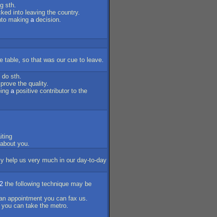
ng
sth
.
cked
into
leaving
the
country
.
nto
making
a
decision
.
e
table
,
so
that
was
our
cue
to
leave
.
do
sth
.
mprove
the
quality
.
ing
a
positive
contributor
to
the
iting
about
you
.
ly
help
us
very
much
in
our
day-to-day
2
the
following
technique
may
be
an
appointment
you
can
fax
us
.
,
you
can
take
the
metro
.