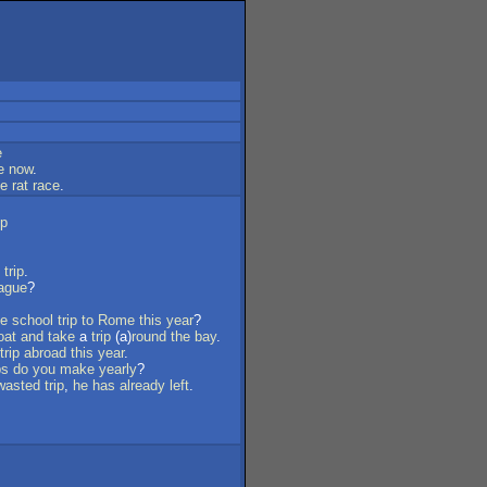
e
e
now
.
he
rat
race
.
ip
trip
.
ague
?
he
school
trip
to
Rome
this
year
?
oat
and
take
a
trip
(a)
round
the
bay
.
trip
abroad
this
year
.
ps
do
you
make
yearly
?
wasted
trip
,
he
has
already
left
.