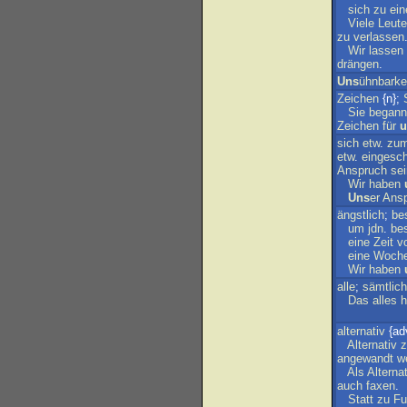
sich
zu
ein
Viele
Leute
zu
verlassen
Wir
lassen
drängen
.
Uns
ühnbarke
Zeichen
{n};
Sie
begann
Zeichen
für
u
sich
etw
.
zu
etw
.
eingesc
Anspruch
sei
Wir
haben
Uns
er
Ans
ängstlich
;
be
um
jdn
.
be
eine
Zeit
vo
eine
Woch
Wir
haben
alle
;
sämtlic
Das
alles
h
alternativ
{ad
Alternativ
z
angewandt
w
Als
Alterna
auch
faxen
.
Statt
zu
F