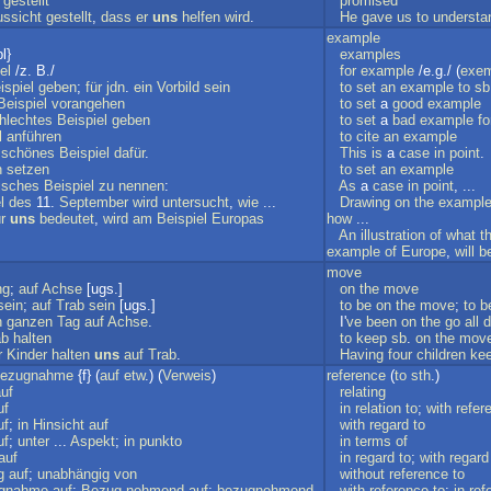
gestellt
promised
ssicht
gestellt
,
dass
er
uns
helfen
wird
.
He
gave
us
to
understa
example
l}
examples
el
/z. B./
for
example
/e.g./ (
exem
ispiel
geben
;
für
jdn
.
ein
Vorbild
sein
to
set
an
example
to
sb
Beispiel
vorangehen
to
set
a
good
example
hlechtes
Beispiel
geben
to
set
a
bad
example
fo
l
anführen
to
cite
an
example
schönes
Beispiel
dafür
.
This
is
a
case
in
point
.
n
setzen
to
set
an
example
isches
Beispiel
zu
nennen
:
As
a
case
in
point
, ...
l
des
11.
September
wird
untersucht
,
wie
...
Drawing
on
the
exampl
r
uns
bedeutet
,
wird
am
Beispiel
Europas
how
...
An
illustration
of
what
t
example
of
Europe
,
will
b
move
ng
;
auf
Achse
[ugs.]
on
the
move
sein
;
auf
Trab
sein
[ugs.]
to
be
on
the
move
;
to
b
n
ganzen
Tag
auf
Achse
.
I'
ve
been
on
the
go
all
d
ab
halten
to
keep
sb
.
on
the
mov
r
Kinder
halten
uns
auf
Trab
.
Having
four
children
ke
ezugnahme
{f} (
auf
etw
.) (
Verweis
)
reference
(
to
sth
.)
uf
relating
uf
in
relation
to
;
with
refer
uf
;
in
Hinsicht
auf
with
regard
to
uf
;
unter
...
Aspekt
;
in
punkto
in
terms
of
auf
in
regard
to
;
with
regard
g
auf
;
unabhängig
von
without
reference
to
gnahme
auf
;
Bezug
nehmend
auf
;
bezugnehmend
with
reference
to
;
in
ref