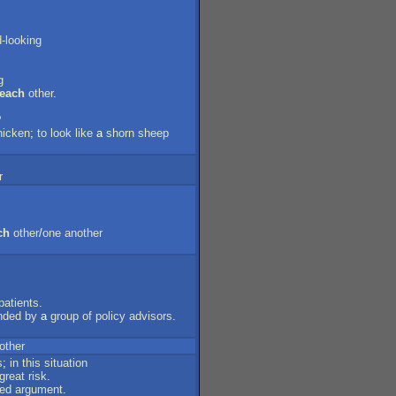
-looking
g
each
other
.
?
hicken
;
to
look
like
a
shorn
sheep
r
ch
other
/
one
another
patients
.
nded
by
a
group
of
policy
advisors
.
other
s
;
in
this
situation
great
risk
.
ed
argument
.