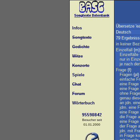
Übersetze 'e
Infos
Deutsch
Songtexte
79 Ergebniss
in
keiner
Bez
Gedichte
Einzelfall
{m}
Einzelfälle
Witze
nur
in
Einze
je
nach
de
Konzerte
Frage
{f}
Fragen
{pl}
Spiele
einfache
F
eine
Frage
Chat
eine
Frage
ohne
Frage
Forum
genau
dies
an
jdn
.
ein
Wörterbuch
jdm
.
eine
F
eine
Frage
die
Frage
a
Besucher seit
eine
Frage
01.01.2000
der
Frage
jdn
.
mit
Fr
in
Frage
k