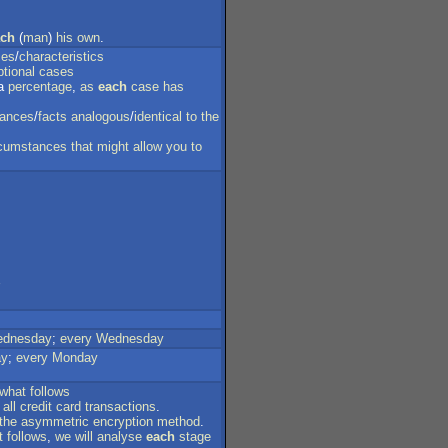
ach
(
man
)
his
own
.
ces
/
characteristics
tional
cases
a
percentage
,
as
each
case
has
tances
/
facts
analogous
/
identical
to
the
rcumstances
that
might
allow
you
to
dnesday
;
every
Wednesday
ay
;
every
Monday
what
follows
all
credit
card
transactions
.
the
asymmetric
encryption
method
.
t
follows
,
we
will
analyse
each
stage