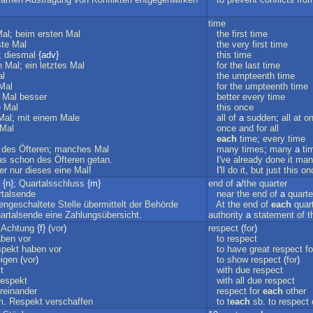
time
al
;
beim
ersten
Mal
the
first
time
ste
Mal
the
very
first
time
;
diesmal
{adv}
this
time
n
Mal
;
ein
letztes
Mal
for
the
last
time
l
the
umpteenth
time
Mal
for
the
umpteenth
time
Mal
besser
better
every
time
e
Mal
this
once
Mal
;
mit
einem
Male
all
of
a
sudden
;
all
at
o
Mal
once
and
for
all
each
time
;
every
time
;
des
Öfteren
;
manches
Mal
many
times
;
many
a
ti
as
schon
des
Öfteren
getan
.
I'
ve
already
done
it
man
er
nur
dieses
eine
Mal
!
I'
ll
do
it
,
but
just
this
on
{n};
Quartalsschluss
{m}
end
of
a/
the
quarter
talsende
near
the
end
of
a
quarte
engeschaltete
Stelle
übermittelt
der
Behörde
At
the
end
of
each
quar
artalsende
eine
Zahlungsübersicht
.
authority
a
statement
of
t
;
Achtung
{f} (
vor
)
respect
(
for
)
aben
vor
to
respect
pekt
haben
vor
to
have
great
respect
fo
igen
(
vor
)
to
show
respect
(
for
)
t
with
due
respect
espekt
with
all
due
respect
reinander
respect
for
each
other
m
.
Respekt
verschaffen
to
t
each
sb
.
to
respect