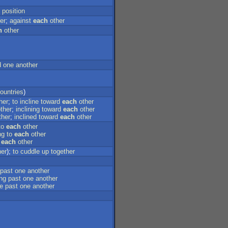
position
er
;
against
each
other
h
other
d
one
another
ountries
)
her
;
to
incline
toward
each
other
ther
;
inclining
toward
each
other
ther
;
inclined
toward
each
other
to
each
other
ng
to
each
other
each
other
her
);
to
cuddle
up
together
past
one
another
ng
past
one
another
e
past
one
another