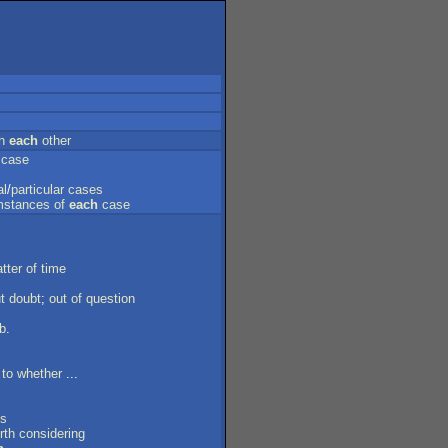
h
each
other
case
al
/
particular
cases
mstances
of
each
case
tter
of
time
t
doubt
;
out
of
question
b
.
to
whether
...
ns
rth
considering