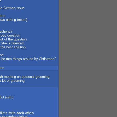
h
he
German
issue
tion
.
was
asking
(
about
).
estions
?
sovo
question
ut
of
the
question
.
t
she
is
talented
.
the
best
solution
.
ise
.
n
he
turn
things
around
by
Christmas
?
oes
ch
morning
on
personal
grooming
.
a
lot
of
grooming
.
lict
(
with
)
flicts
(
with
each
other
)
m
becoming
violent