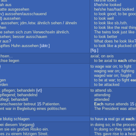
aus
he
/
she
looks
ah
aus
I/
he
/
she
looked
atte
ausgesehen
he
/
she
has
/
had
looked
iv
)
aussehen
/
ausschauend
to
look
good
;
to
be
good
d
)
aussehen
to
look
well
.
aussehen
;
jdm
./
etw
.
ähnlich
sehen
/
ähneln
to
look
like
sb
./
sth
.
hen
to
look
like
the
real
thin
ge
sehen
sich
zum
Verwechseln
ähnlich
.
The
twins
look
just
like
sehen
;
besser
ausschauen
to
look
better
r
aus
?
What
does
he
look
like
upftes
Huhn
aussehen
[übtr.]
to
look
like
a
plucked
c
[fig.]
chsen
...
axial
;
on
axis
chse
liegen
to
be
axial
to
each
othe
}
to
wage
war
on
;
to
fight
waging
war
on
;
fighting
waged
war
on
;
fought
egen
to
be
at
war
;
to
fight
ea
rden
to
be
attacked
;
pflegen
;
behandeln
{vt}
to
attend
sb
.
pflegend
;
behandelnd
attending
pflegt
;
behandelt
attended
kenschwester
betreut
15
Patienten
.
Each
nurse
attends
15
ent
war
in
Begleitung
eines
politischen
The
President
was
atte
.
e
blutig
schlagen
to
have
a
real
go
at
each
bei
diesem
Vorgang
)
in
doing
so
;
in
the
proces
en
sie
ein
großes
Risiko
ein
.
In
doing
so
they
took
a
es
zu
einem
hitzigen
Streit
.
This
gave
rise
to
a
heat