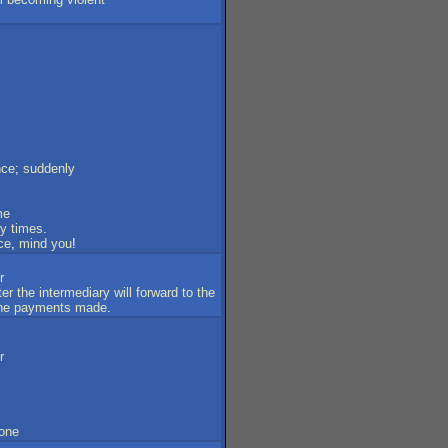
nce
;
suddenly
me
y
times
.
ce
,
mind
you
!
r
ter
the
intermediary
will
forward
to
the
he
payments
made
.
r
one