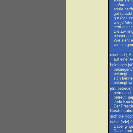
er
/
sie
sieht
ich
/
er
/
sie
s
er
/
sie
hat
/
h
gut
(
attrakt
gut
(
gesun
wie
jd
./
etw
echt
ausse
Die
Zwillin
besser
aus
Wie
sieht
e
wie
ein
ger
axial
{adj};
A
auf
einer
A
bekriegen
{vt
bekriegend
bekriegt
sich
bekri
bekriegt
we
jdn
.
betreuen
betreuend
;
betreut
;
ge
Jede
Kran
Der
Präsid
Beraterstabs
sich
die
Köpf
dabei
{adv} (
Dabei
ging
Dabei
kam