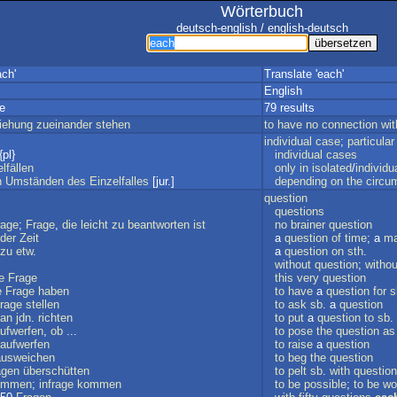
Wörterbuch
deutsch-english / english-deutsch
ach'
Translate 'each'
English
e
79 results
iehung
zueinander
stehen
to
have
no
connection
wit
individual
case
;
particular
{pl}
individual
cases
lfällen
only
in
isolated
/
individu
n
Umständen
des
Einzelfalles
[jur.]
depending
on
the
circu
question
questions
rage
;
Frage
,
die
leicht
zu
beantworten
ist
no
brainer
question
der
Zeit
a
question
of
time
; a
ma
zu
etw
.
a
question
on
sth
.
without
question
;
withou
e
Frage
this
very
question
e
Frage
haben
to
have
a
question
for
s
rage
stellen
to
ask
sb
. a
question
an
jdn
.
richten
to
put
a
question
to
sb
.
ufwerfen
,
ob
...
to
pose
the
question
as
aufwerfen
to
raise
a
question
ausweichen
to
beg
the
question
agen
überschütten
to
pelt
sb
.
with
questio
ommen
;
infrage
kommen
to
be
possible
;
to
be
wo