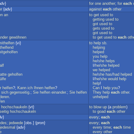
adv}
for
one
another
;
for
each
er
{adv}
against
each
other
en
an
to
get
used
to
getting
used
to
got
used
to
gets
used
to
got
used
to
ander
gewöhnen
to
get
used
to
each
oth
mithelfen
{vi}
to
help
sb
.
thelfend
helping
itgeholfen
helped
you
help
he
/
she
helps
alf
I/
he
/
she
helped
we
helped
atte
geholfen
he
/
she
has
/
had
helped
ülfe
I/
he
/
she
would
help
help
!
r
helfen
?;
Kann
ich
Ihnen
helfen
?
Can
I
help
you
?
sich
gegenseitig
.;
Sie
helfen
einander
.;
Sie
helfen
They
help
each
other
.
deren
.
unhelped
fen
)
hochschaukeln
{vt}
to
blow
up
(a
problem
)
eitig
hochschaukeln
to
goad
each
other
v}
every
;
each
edes
;
jedwede
[obs.] {pron}
every
;
each
jedesmal
{adv}
every
time
;
each
time
e
every
other