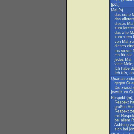
[pol.]
Mal
{n}
das
erste
M
das
allerer
dieses
Mal
zum
letzte
das
x-te
Ma
zum
x-ten
von
Mal
zu
dieses
ein
mit
einem
ein
für
alle
jedes
Mal
viele
Male
Ich
habe
d
Ich
tu
's,
ab
Quartalsende
gegen
Quar
Die
zwisch
jeweils
zu
Qu
Respekt
{m}
Respekt
h
großen
Res
Respekt
ze
mit
Respek
bei
allem
R
Achtung
vo
sich
bei
jd