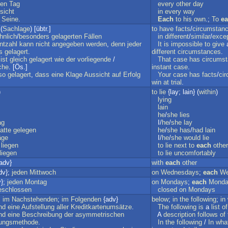
ten
Tag
every
other
day
sicht
in
every
way
Seine
.
Each
to
his
own
.;
To
e
(
Sachlage
) [übtr.]
to
have
facts
/
circumstan
hnlich
/
besonders
gelagerten
Fällen
in
different
/
similar
/
excep
ntzahl
kann
nicht
angegeben
werden
,
denn
jeder
It
is
impossible
to
give
s
gelagert
.
different
circumstances
.
ist
gleich
gelagert
wie
der
vorliegende
/
That
case
has
circums
che
. [Ös.]
instant
case
.
so
gelagert
,
dass
eine
Klage
Aussicht
auf
Erfolg
Your
case
has
facts
/
ci
win
at
trial
.
)
to
lie
{lay; lain} (
within
)
lying
lain
he
/
she
lies
ag
I/
he
/
she
lay
atte
gelegen
he
/
she
has
/
had
lain
äge
I/
he
/
she
would
lie
liegen
to
lie
next
to
each
other
liegen
to
lie
uncomfortably
adv}
with
each
other
dv};
jeden
Mittwoch
on
Wednesdays
;
each
We
v};
jeden
Montag
on
Mondays
;
each
Mond
eschlossen
closed
on
Mondays
;
im
Nachstehenden
;
im
Folgenden
{adv}
below
;
in
the
following
;
in
nd
eine
Aufstellung
aller
Kreditkartenumsätze
.
The
following
is
a
list
of
nd
eine
Beschreibung
der
asymmetrischen
A
description
follows
of
lungsmethode
.
In
the
following
/
In
wha