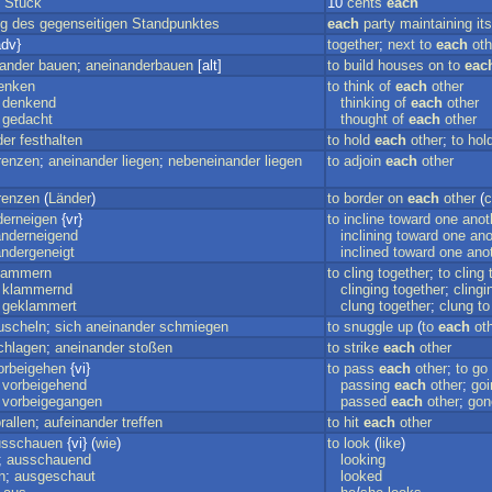
Stück
10
cents
each
g
des
gegenseitigen
Standpunktes
each
party
maintaining
its
dv}
together
;
next
to
each
oth
ander
bauen
;
aneinanderbauen
[alt]
to
build
houses
on
to
eac
enken
to
think
of
each
other
denkend
thinking
of
each
other
gedacht
thought
of
each
other
der
festhalten
to
hold
each
other
;
to
hol
renzen
;
aneinander
liegen
;
nebeneinander
liegen
to
adjoin
each
other
renzen
(
Länder
)
to
border
on
each
other
(
c
derneigen
{vr}
to
incline
toward
one
anot
anderneigend
inclining
toward
one
ano
andergeneigt
inclined
toward
one
ano
lammern
to
cling
together
;
to
cling
klammernd
clinging
together
;
clingi
geklammert
clung
together
;
clung
to
uscheln
;
sich
aneinander
schmiegen
to
snuggle
up
(
to
each
ot
chlagen
;
aneinander
stoßen
to
strike
each
other
orbeigehen
{vi}
to
pass
each
other
;
to
go
vorbeigehend
passing
each
other
;
goi
vorbeigegangen
passed
each
other
;
gon
rallen
;
aufeinander
treffen
to
hit
each
other
usschauen
{vi} (
wie
)
to
look
(
like
)
;
ausschauend
looking
n
;
ausgeschaut
looked