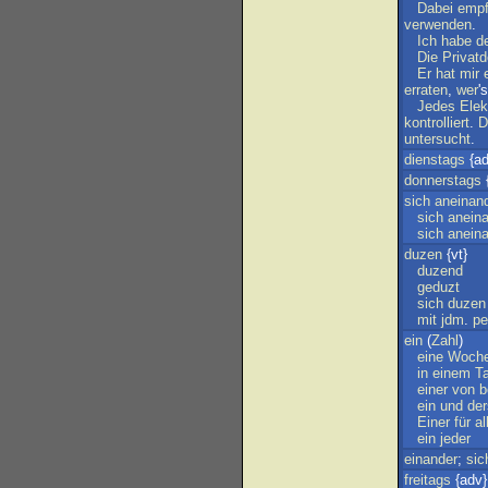
Dabei
empf
verwenden
.
Ich
habe
d
Die
Privatd
Er
hat
mir
erraten
,
wer
'
Jedes
Elek
kontrolliert
.
D
untersucht
.
dienstags
{ad
donnerstags
sich
aneinan
sich
anein
sich
anein
duzen
{vt}
duzend
geduzt
sich
duzen
mit
jdm
.
pe
ein
(
Zahl
)
eine
Woch
in
einem
T
einer
von
b
ein
und
der
Einer
für
al
ein
jeder
einander
;
sic
freitags
{adv