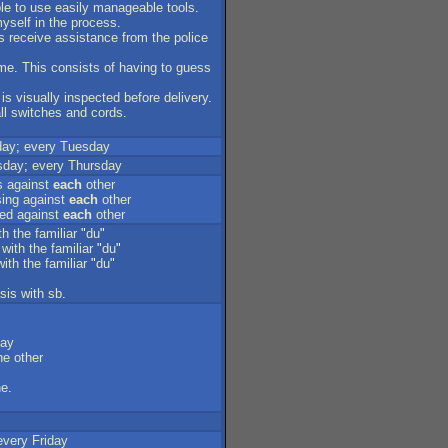
le
to
use
easily
manageable
tools
.
yself
in
the
process
.
s
receive
assistance
from
the
police
me
.
This
consists
of
having
to
guess
is
visually
inspected
before
delivery
.
ll
switches
and
cords
.
day
;
every
Tuesday
sday
;
every
Thursday
s
against
each
other
sing
against
each
other
ed
against
each
other
th
the
familiar
"
du
"
with
the
familiar
"
du
"
with
the
familiar
"
du
"
sis
with
sb
.
ay
he
other
ne
.
every
Friday