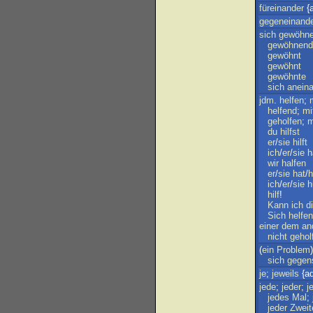
füreinander
{
gegeneinand
sich
gewöhn
gewöhnend
gewöhnt
gewöhnt
gewöhnte
sich
anein
jdm
.
helfen
;
helfend
;
mi
geholfen
;
m
du
hilfst
er
/
sie
hilft
ich
/
er
/
sie
h
wir
halfen
er
/
sie
hat
/
h
ich
/
er
/
sie
h
hilf
!
Kann
ich
di
Sich
helfen
einer
dem
an
nicht
gehol
(
ein
Problem
sich
gegens
je
;
jeweils
{ad
jede
;
jeder
;
j
jedes
Mal
;
jeder
Zweit