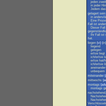
jeden
zwei
in
jeder
Hin
Jedem
das
gelagert
sein
in
anders
/
ä
Eine
Proze
Fall
ist
ander
Dieser
Fall
gegenständli
Ihr
Fall
ist
hat
.
liegen
{vi} (
in
liegend
gelegen
er
/
sie
liegt
ich
/
er
/
sie
l
er
/
sie
hat
/
h
ich
/
er
/
sie
l
aneinander
unbequem
miteinander
{
mittwochs
{a
montags
{ad
montags
g
nachstehend
Nachstehe
Nachstehe
Verschlüsse