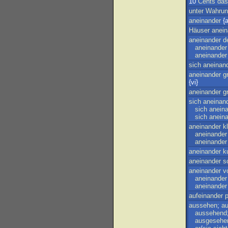
10
Cents
das
unter
Wahrun
aneinander
{a
Häuser
anein
aneinander
d
aneinander
aneinander
sich
aneinan
aneinander
g
{vi}
aneinander
g
sich
aneinan
sich
anein
sich
anein
aneinander
k
aneinander
aneinander
aneinander
k
aneinander
s
aneinander
v
aneinander
aneinander
aufeinander
p
aussehen
;
a
aussehend
ausgesehe