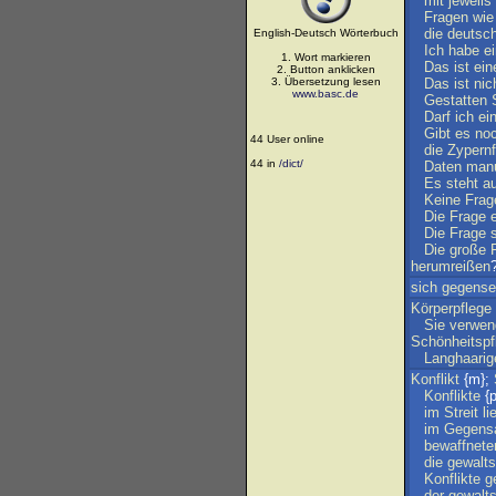
mit
jeweils
Fragen
wie
die
deutsc
English-Deutsch Wörterbuch
Ich
habe
e
1. Wort markieren
Das
ist
ein
2. Button anklicken
3. Übersetzung lesen
Das
ist
nic
www.basc.de
Gestatten
Darf
ich
ei
Gibt
es
no
44 User online
die
Zypernf
44 in
/dict/
Daten
manu
Es
steht
a
Keine
Frag
Die
Frage
Die
Frage
s
Die
große
herumreißen
sich
gegensei
Körperpflege
Sie
verwen
Schönheitspf
Langhaarig
Konflikt
{m};
Konflikte
{p
im
Streit
li
im
Gegens
bewaffnete
die
gewalt
Konflikte
g
der
gewalt