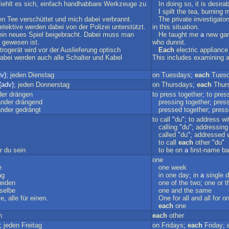
iehlt
es
sich
,
einfach
handhabbare
Werkzeuge
zu
In
doing
so
,
it
is
desirab
I
spilt
the
tea
,
burning
m
en
Tee
verschüttet
und
mich
dabei
verbrannt
.
The
private
investigator
etektive
werden
dabei
von
der
Polizei
unterstützt
.
in
this
situation
.
ein
neues
Spiel
beigebracht
.
Dabei
muss
man
He
taught
me
a
new
ga
s
gewesen
ist
.
who
dunnit
.
trogerät
wird
vor
der
Auslieferung
optisch
Each
electric
appliance
abei
werden
auch
alle
Schalter
und
Kabel
This
includes
examining
a
v};
jeden
Dienstag
on
Tuesdays
;
each
Tues
{adv};
jeden
Donnerstag
on
Thursdays
;
each
Thur
der
drängen
to
press
together
;
to
pres
ander
drängend
pressing
together
;
pres
ander
gedrängt
pressed
together
;
press
to
call
"
du
";
to
address
wi
calling
"
du
";
addressing
called
"
du
";
addressed
to
call
each
other
"
du
"
r
du
sein
to
be
on
a
first-name
ba
one
e
one
week
ag
in
one
day
;
in
a
single
d
eiden
one
of
the
two
;
one
or
t
selbe
one
and
the
same
le
,
alle
für
einen
.
One
for
all
and
all
for
o
each
one
h
each
other
};
jeden
Freitag
on
Fridays
;
each
Friday
;