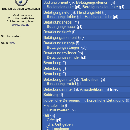
Bedienelement
{n};
Bet
ätigungselement
{n}
Bedienelemente
{pl};
Bet
ätigungselemente
{pl}
English-Deutsch Wörterbuch
Bet
ätigungsfeld
{n};
Handlungsfeld
{n}
1. Wort markieren
Bet
ätigungsfelder
{pl};
Handlungsfelder
{pl}
2. Button anklicken
3. Übersetzung lesen
Bet
ätigungshebel
{m}
www.basc.de
Bet
ätigungshebel
{pl}
Bet
ätigungskraft
{f}
54 User online
Bet
ätigungsmoment
{m}
Bet
ätigungsstange
{f}
54 in
/dict/
Bet
ätigungsstangen
{pl}
Bet
ätigungszylinder
{m}
Bet
ätigungszylinder
{pl}
Bet
äubung
{f}
Bet
äubung
{f}
Bet
äubung
{f}
Bet
äubungsmittel
{n};
Narkotikum
{n}
Bet
äubungsmittel
{pl}
Bet
äubungsmittel
{n};
Anästhetikum
{n} [med.]
Bet
örung
{f}
körperliche
Bewegung
{f};
körperliche
Bet
ätigung
{f}
Einlaufwette
{f}
Einlaufwetten
{pl}
Gift
{n}
Gifte
{pl}
jdm
.
Gift
geben
Gift
auslegen