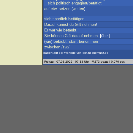
sich
politisch
engagiert
/
bet
ätigt
auf
etw
.
setzen
(
wetten
)
sich
sportlich
bet
ätigen
Darauf
kannst
du
Gift
nehmen
!
Er
war
wie
bet
äubt
.
Sie
können
Gift
darauf
nehmen
. [übtr.]
(
wie
)
bet
äubt
;
starr
;
benommen
zwischen
/
zw
./
basiert auf der Wortliste von dict.tu-chemnitz.de
Freitag | 07.08.2026 - 07:33 Uhr | @273 beats | 0.070 sec