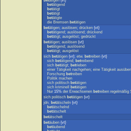
bet
ätigen
{vt}
bet
ätigend
bet
ätigt
bet
ätigt
bet
ätigte
die
Bremsen
bet
ätigen
bet
ätigen
;
auslösen
;
drücken
{vt}
bet
ätigend
;
auslösend
;
drückend
bet
ätigt
;
ausgelöst
;
gedrückt
bet
ätigen
;
auslösen
{vt}
bet
ätigend
;
auslösend
bet
ätigt
;
ausgelöst
sich
bet
ätigen
{vr};
etw
.
bet
reiben
{vt}
sich
bet
ätigend
;
bet
reibend
sich
bet
ätigt
;
bet
rieben
einer
Tätigkeit
nachgehen
;
eine
Tätigkeit
ausübe
Forschung
bet
reiben
Politik
machen
sich
politisch
bet
ätigen
sich
kriminell
bet
ätigen
Nur
15%
der
Erwachsenen
bet
reiben
regelmäßig
sich
politisch
bet
ätigen
{vr}
jdn
.
bet
ätscheln
{vt}
bet
ätschelnd
bet
ätschelt
bet
ätschelt
bet
äuben
{vt}
bet
äubend