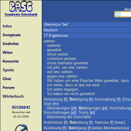
deu
Übersetze 'bet'
Infos
Deutsch
Songtexte
77 Ergebnisse
wetten
Gedichte
wettend
gewettet
Witze
er
/
sie
wettet
ich
/
er
/
sie
wettete
Konzerte
er
/
sie
hat
/
hatte
gewettet
mit
jdm
.
um
etw
.
wetten
Spiele
auf
etw
.
wetten
gegen
etw
.
wetten
Chat
Wir
haben
um
eine
Flasche
Wein
gewettet
,
dass
.
Ich
wette
,
dass
er
das
tun
wird
.
Forum
Ich
wette
dagegen
.
So
haben
wir
nicht
gewettet
!
Wörterbuch
Aktivierung
{f};
Bet
ätigung
{f};
Anschaltung
{f};
Eins
Start
{m}
Aktivierungen
{pl};
Bet
ätigungen
{pl};
Anschaltung
Einschaltungen
{pl};
Starts
{pl}
Besucher seit
Aktivierung
der
Geschäfte
01.01.2000
Anästhesie
{f};
Bet
äubung
{f};
Narkose
{f} [med.]
Auslösung
{f};
Bet
ätigung
{f} (
eines
Mechanismus
)