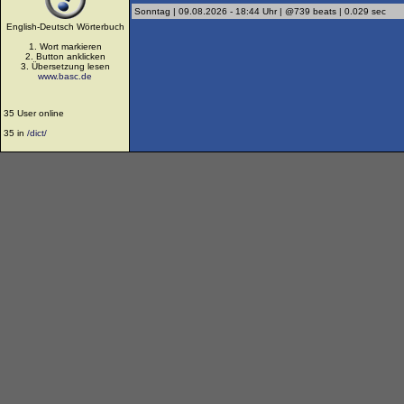
Sonntag | 09.08.2026 - 18:44 Uhr | @739 beats | 0.029 sec
English-Deutsch Wörterbuch
1. Wort markieren
2. Button anklicken
3. Übersetzung lesen
www.basc.de
35 User online
35 in
/dict/