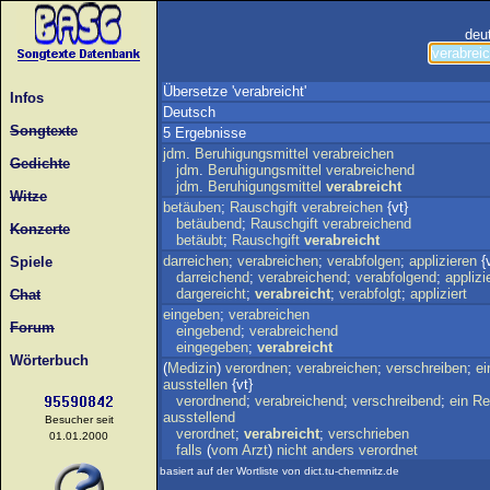
deu
Übersetze 'verabreicht'
Infos
Deutsch
Songtexte
5 Ergebnisse
jdm
.
Beruhigungsmittel
verabreichen
Gedichte
jdm
.
Beruhigungsmittel
verabreichend
jdm
.
Beruhigungsmittel
verabreicht
Witze
betäuben
;
Rauschgift
verabreichen
{vt}
betäubend
;
Rauschgift
verabreichend
Konzerte
betäubt
;
Rauschgift
verabreicht
darreichen
;
verabreichen
;
verabfolgen
;
applizieren
{v
Spiele
darreichend
;
verabreichend
;
verabfolgend
;
applizi
dargereicht
;
verabreicht
;
verabfolgt
;
appliziert
Chat
eingeben
;
verabreichen
Forum
eingebend
;
verabreichend
eingegeben
;
verabreicht
Wörterbuch
(
Medizin
)
verordnen
;
verabreichen
;
verschreiben
;
ei
ausstellen
{vt}
verordnend
;
verabreichend
;
verschreibend
;
ein
Re
ausstellend
Besucher seit
verordnet
;
verabreicht
;
verschrieben
01.01.2000
falls
(
vom
Arzt
)
nicht
anders
verordnet
basiert auf der Wortliste von dict.tu-chemnitz.de