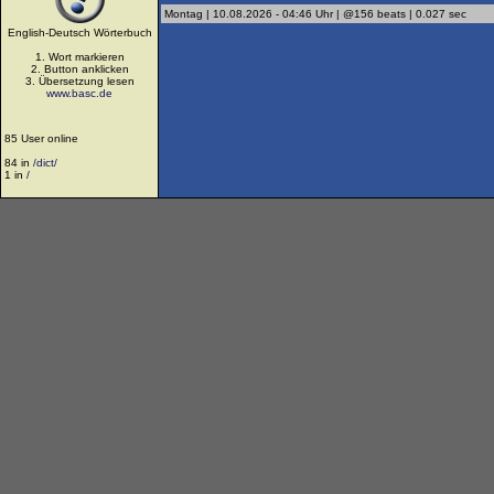
Montag | 10.08.2026 - 04:46 Uhr | @156 beats | 0.027 sec
English-Deutsch Wörterbuch
1. Wort markieren
2. Button anklicken
3. Übersetzung lesen
www.basc.de
85 User online
84 in
/dict/
1 in
/