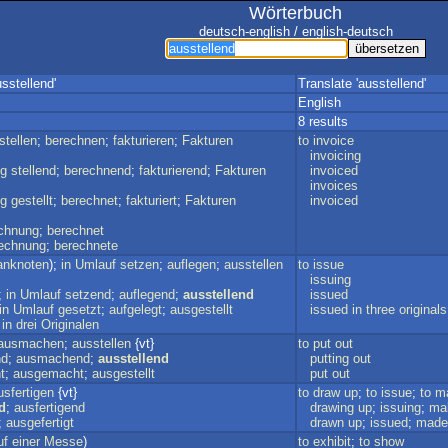
Wörterbuch
deutsch-english / english-deutsch
sstellend'
Translate 'ausstellend'
English
8 results
stellen
;
berechnen
;
fakturieren
;
Fakturen
to
invoice
invoicing
g
stellend
;
berechnend
;
fakturierend
;
Fakturen
invoiced
invoices
g
gestellt
;
berechnet
;
fakturiert
;
Fakturen
invoiced
chnung
;
berechnet
echnung
;
berechnete
anknoten
);
in
Umlauf
setzen
;
auflegen
;
ausstellen
to
issue
issuing
;
in
Umlauf
setzend
;
auflegend
;
ausstellend
issued
in
Umlauf
gesetzt
;
aufgelegt
;
ausgestellt
issued
in
three
originals
in
drei
Originalen
ausmachen
;
ausstellen
{vt}
to
put
out
nd
;
ausmachend
;
ausstellend
putting
out
t
;
ausgemacht
;
ausgestellt
put
out
usfertigen
{vt}
to
draw
up
;
to
issue
;
to
m
d
;
ausfertigend
drawing
up
;
issuing
;
ma
;
ausgefertigt
drawn
up
;
issued
;
made
uf
einer
Messe
)
to
exhibit
;
to
show