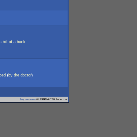
a
bill
at
a
bank
ibed
(
by
the
doctor
)
Impressum
© 1998-2026 basc.de