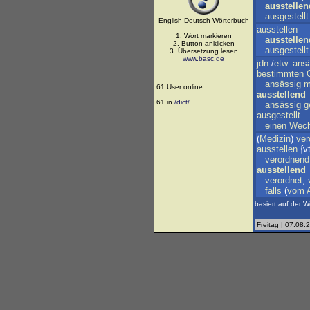
ausstellen
ausgestellt
English-Deutsch Wörterbuch
ausstellen
1. Wort markieren
ausstellen
2. Button anklicken
ausgestellt
3. Übersetzung lesen
www.basc.de
jdn
./
etw
.
ans
bestimmten
ansässig
m
61 User online
ausstellend
61 in
/dict/
ansässig
g
ausgestellt
einen
Wech
(
Medizin
)
ver
ausstellen
{vt
verordnend
ausstellend
verordnet
;
falls
(
vom
basiert auf der W
Freitag | 07.08.