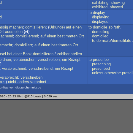
d
exhibiting
;
showing
exhibited
;
showed
to
display
d
displaying
displayed
ässig
machen
;
domizilieren
; (
Urkunde
)
auf
einen
to
domicile
sb
./
sth
.
Ort
ausstellen
{vt}
domiciling
achend
;
domizilierend
;
auf
einen
bestimmten
Ort
domiciled
to
domicile
/
domicililate
emacht
;
domiziliert
;
auf
einen
bestimmten
Ort
sel
bei
einer
Bank
domizilieren
/
zahlbar
stellen
ordnen
;
verabreichen
;
verschreiben
;
ein
Rezept
to
prescribe
}
prescribing
;
verabreichend
;
verschreibend
;
ein
Rezept
prescribed
unless
otherwise
presc
verabreicht
;
verschrieben
Arzt
)
nicht
anders
verordnet
ortliste von dict.tu-chemnitz.de
2026 - 20:33 Uhr | @815 beats | 0.029 sec