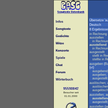
Übersetze 'au
Infos
Deutsch
Songtexte
8 Ergebnisse
in
Rechnung
Gedichte
ausstellen
in
Rechnun
Witze
ausstellend
in
Rechnun
Konzerte
ausgestellt
stellt
in
Re
Spiele
stellte
in
R
ausgeben
(
B
Chat
{vt}
ausgebend
Forum
ausgeben
;
ausgestellt
Wörterbuch
auslöschen
;
auslösche
ausgelösch
Besucher seit
ausstellen
;
a
01.01.2000
ausstellen
ausgestellt
ausstellen
(
a