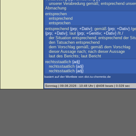
unserer
Verabredung
gemäß
;
entsprechend
unser
Abmachung
entsprechen
entsprechend
entsprochen
entsprechend
{prp; +Dativ};
gemäß
{prp; +Dativ} /
g
{prp; +Dativ};
laut
{prp; +Genitiv; +Dativ} /
lt
./
der
Situation
entsprechend
;
entsprechend
der
Sit
den
Tatsachen
entsprechend
dem
Vorschlag
gemäß
;
gemäß
dem
Vorschlag
dieser
Aussage
nach
;
nach
dieser
Aussage
laut
des
Berichts
;
laut
Bericht
rechtsstaatlich
{adj}
rechtsstaatlich
{adj}
rechtsstaatlich
{adj}
basiert auf der Wortliste von dict.tu-chemnitz.de
Sonntag | 09.08.2026 - 10:48 Uhr | @408 beats | 0.029 sec