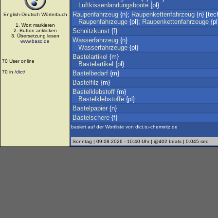
Luftkissenlandungsboote
{pl}
Raupenfahrzeug
{n};
Raupenkettenfahrzeug
{n} [tec
English-Deutsch Wörterbuch
Raupenfahrzeuge
{pl};
Raupenkettenfahrzeuge
{pl
1. Wort markieren
Schnitzkunst
{f}
2. Button anklicken
3. Übersetzung lesen
Wasserfahrzeug
{n}
www.basc.de
Wasserfahrzeuge
{pl}
Bastelartikel
{m}
70 User online
Bastelartikel
{pl}
70 in
/dict/
Bastelbedarf
{m}
Bastelfilz
{m}
Bastelklebstoff
{m}
Bastelklebstoffe
{pl}
Bastelpapier
{n}
Bastelschere
{f}
basiert auf der Wortliste von dict.tu-chemnitz.de
Sonntag | 09.08.2026 - 10:40 Uhr | @402 beats | 0.045 sec