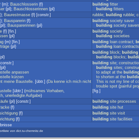
r
{m};
Bauschlosserin
{f}
building
fitter
ser
{pl};
Bauschlosserinnen
{pl}
building
fitters
};
Baurestmasse
{f} [constr.]
rubble
;
building
rubble
;
c
};
Bausparerin
{f}
building
society
saver
pl};
Bausparerinnen
{pl}
building
society
saver
e
{f} [fin.]
building
society
ssen
{pl}
building
societies
ag
{m} [fin.]
building
loan
contract
;
b
träge
{pl}
building
loan
contracts
building
block
;
building
pl}
building
blocks
;
build
[constr.]
building
site
;
constructi
{pl}
building
sites
;
constru
stelle
anpassen
to
adapt
at
the
buildin
stelle
kürzen
to
shorten
at
the
buildi
ht
meine
Baustelle
. [übtr.] (
Da
kenne
ich
mich
nicht
This
is
not
my
line
of
co
trouble
spot
(
painful
pro
ustelle
[übtr.] (
mühsames
Vorhaben
,
[fig.]
ch
,
unerledigte
Aufgabe
)
läufe
{pl} [constr.]
building
site
processes
racke
{f}
building
site
hut
sichtigung
{f}
building
site
visit
richtung
{f}
building
site
facilities
ebnisse
ortliste von dict.tu-chemnitz.de