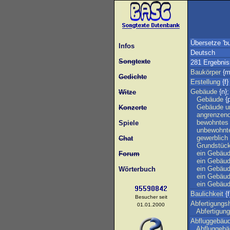
Übersetze 'bu
Infos
Deutsch
Songtexte
281 Ergebni
Baukörper
{m
Gedichte
Erstellung
{f}
Gebäude
{n}
Witze
Gebäude
{p
Gebäude
u
Konzerte
angrenzen
bewohntes
Spiele
unbewohnt
gewerblich
Chat
Grundstüc
ein
Gebäu
Forum
ein
Gebäu
ein
Gebäu
Wörterbuch
ein
Gebäu
ein
Gebäu
Baulichkeit
{f
Besucher seit
Abfertigungsh
01.01.2000
Abfertigung
Abfluggebäu
Abfluggeb