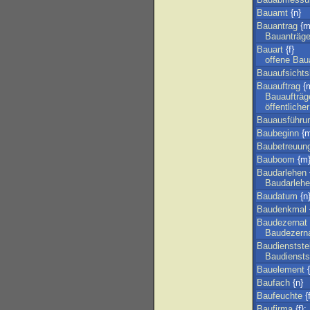
Bauamt
{n}
Bauantrag
{m
Bauanträg
Bauart
{f}
offene
Bau
Bauaufsicht
Bauauftrag
{
Bauaufträg
öffentlicher
Bauausführu
Baubeginn
{m
Baubetreuun
Bauboom
{m
Baudarlehen
Baudarleh
Baudatum
{n
Baudenkmal
Baudezernat
Baudezern
Baudienstste
Baudiensts
Bauelement
{
Baufach
{n}
Baufeuchte
{f
Baufirma
{f};