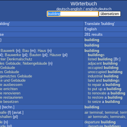
Wörterbuch
deutsch-english / english-deutsch
ilding'
Translate 'building'
English
sse
281 results
}
building
building
;
Bauwerk
{n};
Bau
{m};
Haus
{n}
building
l};
Bauwerke
{pl};
Bauten
{pl};
Häuser
{pl}
building
s
nter
Denkmalschutz
listed
building
[Br.]
des
Gebäude
;
Nebengebäude
{n}
adjacent
building
Gebäude
occupied
building
es
Gebäude
unoccupied
building
genutztes
Gebäude
industrial
building
ke
und
Gebäude
land
and
building
s
de
ausbessern
to
repair
a
building
de
errichten
to
put
up
a
building
de
renovieren
to
renovate
a
building
de
restaurieren
to
restore
a
building
de
besetzen
to
seize
a
building
} [techn.]
building
alle
{f} [aviat.]
air
terminal
;
terminal
;
term
shallen
{pl}
air
terminals
;
terminals
de
{n}
departure
building
äude
{pl}
departure
building
s