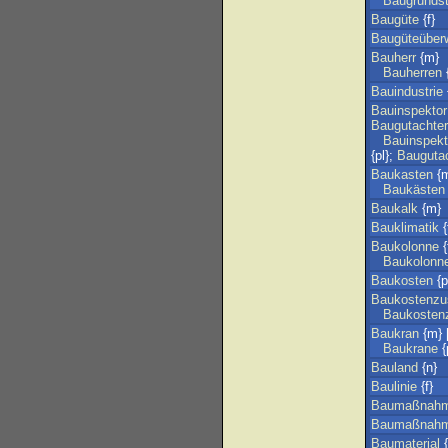
Baugrunds
Baugüte
{f}
Baugüteüber
Bauherr
{m}
Bauherren
{
Bauindustrie
Bauinspektor
Baugutachter
Bauinspekt
{pl};
Baugutac
Baukasten
{
Baukästen
Baukalk
{m}
Bauklimatik
{
Baukolonne
{
Baukolonn
Baukosten
{p
Baukostenzu
Baukosten
Baukran
{m} [
Baukrane
{
Bauland
{n}
Baulinie
{f}
Baumaßnah
Baumaßnah
Baumaterial
{