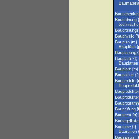
Baumateria
Baunebenkos
Bauordnung
{
technische
Bauordnungs
Bauphysik
{f}
Bauplan
{m}
Baupläne
{p
Bauplanung
{
Bauplatte
{f}
Bauplatten
Bauplatz
{m}
Baupolizei
{f}
Bauprodukt
{
Bauproduk
Bauprodukte
Bauproduktenr
Bauprogram
Bauprüfung
{f
Baurecht
{n} [
Bauregelliste
Bauruine
{f}
Bauruinen
{
Bausaison
{f}