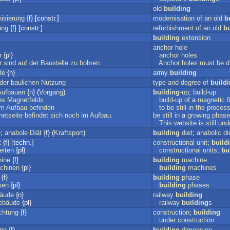
old
building
isierung
{f} [constr.]
modernisation
of
an
old
b
ung
{f} [constr.]
refurbishment
of
an
old
bu
building
extension
anchor
hole
r
{pl}
anchor
holes
r
sind
auf
der
Baustelle
zu
bohren
.
Anchor
holes
must
be
d
de
{n}
army
building
der
baulichen
Nutzung
type
and
degree
of
build
Aufbauen
{n} (
Vorgang
)
building
-up
;
build-up
es
Magnetfelds
build-up
of
a
magnetic
f
im
Aufbau
befinden
to
be
still
in
the
proces
netseite
befindet
sich
noch
im
Aufbau
.
be
still
in
a
growing
phase
This
website
is
still
und
};
anabole
Diät
{f} (
Kraftsport
)
building
diet
;
anabolic
di
t
{f} [techn.]
constructional
unit
;
build
eiten
{pl}
constructional
units
;
bu
ine
{f}
building
machine
chinen
{pl}
building
machines
{f}
building
phase
sen
{pl}
building
phases
äude
{n}
railway
building
ebäude
{pl}
railway
building
s
ichtung
{f}
construction
;
building
under
construction
ng
{f}
building
dimension