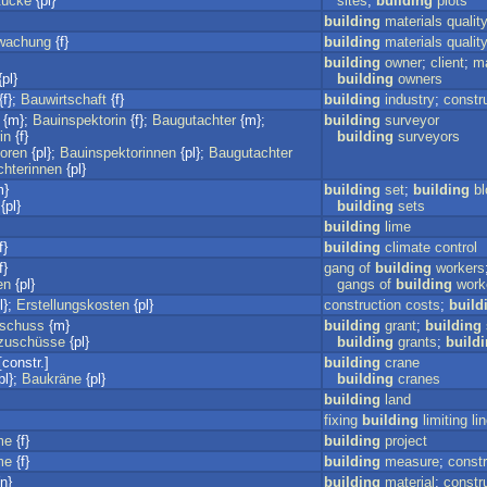
tücke
{pl}
sites
;
building
plots
building
materials
qualit
wachung
{f}
building
materials
qualit
building
owner
;
client
;
m
pl}
building
owners
{f};
Bauwirtschaft
{f}
building
industry
;
constr
{m};
Bauinspektorin
{f};
Baugutachter
{m};
building
surveyor
in
{f}
building
surveyors
oren
{pl};
Bauinspektorinnen
{pl};
Baugutachter
hterinnen
{pl}
m}
building
set
;
building
b
{pl}
building
sets
building
lime
f}
building
climate
control
f}
gang
of
building
workers
en
{pl}
gangs
of
building
work
l};
Erstellungskosten
{pl}
construction
costs
;
build
schuss
{m}
building
grant
;
building
zuschüsse
{pl}
building
grants
;
build
constr.]
building
crane
pl};
Baukräne
{pl}
building
cranes
building
land
fixing
building
limiting
li
me
{f}
building
project
me
{f}
building
measure
;
constr
n}
building
material
;
constr