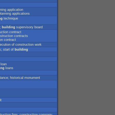
ning
application
planning
applications
ng
technique
;
building
supervisory
board
uction
contract
struction
contracts
on
contract
ecution
of
construction
work
s
;
start
of
building
loan
ing
loans
tance
;
historical
monument
it
truction
firm
;
construction
company