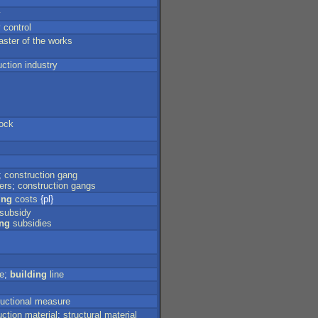
y
y
control
aster
of
the
works
uction
industry
lock
;
construction
gang
ers
;
construction
gangs
ing
costs
{pl}
subsidy
ing
subsidies
ne
;
building
line
uctional
measure
uction
material
;
structural
material