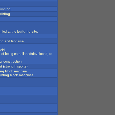
uilding
ilding
rilled
at
the
building
site
.
ing
and
land
use
ield
s
of
being
established
/
developed
;
to
er
construction
.
et
(
strength
sports
)
ing
block
machine
ilding
block
machines