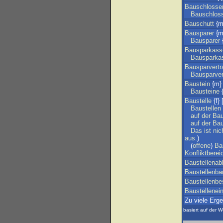
Bauschlosse
Bauschlos
Bauschutt
{m
Bausparer
{m
Bausparer
{
Bausparkass
Bausparka
Bausparvertr
Bausparver
Baustein
{m}
Bausteine
{
Baustelle
{f} 
Baustellen
auf
der
Bau
auf
der
Bau
Das
ist
nic
aus
.)
(
offene
)
Ba
Konfliktberei
Baustellenab
Baustellenba
Baustellenbe
Baustellenein
Zu viele Erg
basiert auf der W