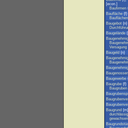
[econ.]
Baufirmen
{
Baufläche
{f}
Bauflächen
Baugebot
{n}
Durchführu
Baugelände
{
Baugenehmi
Baugenehm
Versagung
Baugeld
{n}
Baugenehmi
Baugenehm
Baugenehmig
Baugenossen
Baugewerbe
Baugrube
{f}
Baugruben
Baugrubensp
Baugrubenver
Baugrubenver
Baugrund
{m
durchlässi
gewachsen
Baugrundstü