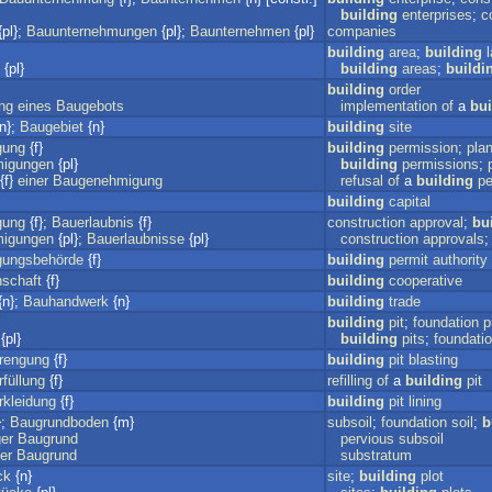
building
enterprises
;
c
pl};
Bauunternehmungen
{pl};
Baunternehmen
{pl}
companies
building
area
;
building
{pl}
building
areas
;
buildi
building
order
ng
eines
Baugebots
implementation
of
a
bui
n};
Baugebiet
{n}
building
site
gung
{f}
building
permission
;
pla
igungen
{pl}
building
permissions
;
{f}
einer
Baugenehmigung
refusal
of
a
building
pe
building
capital
gung
{f};
Bauerlaubnis
{f}
construction
approval
;
bu
igungen
{pl};
Bauerlaubnisse
{pl}
construction
approvals
ungsbehörde
{f}
building
permit
authority
schaft
{f}
building
cooperative
{n};
Bauhandwerk
{n}
building
trade
building
pit
;
foundation
p
{pl}
building
pits
;
foundati
rengung
{f}
building
pit
blasting
füllung
{f}
refilling
of
a
building
pit
kleidung
{f}
building
pit
lining
};
Baugrundboden
{m}
subsoil
;
foundation
soil
;
b
ger
Baugrund
pervious
subsoil
er
Baugrund
substratum
ck
{n}
site
;
building
plot