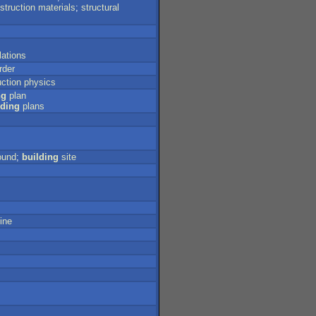
struction
materials
;
structural
lations
rder
uction
physics
ng
plan
lding
plans
ound
;
building
site
ine