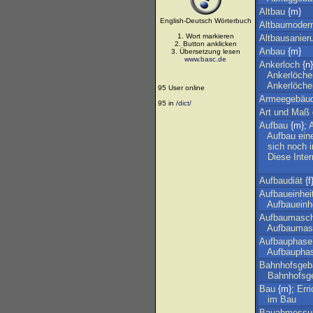
Altbau
{m}
English-Deutsch Wörterbuch
Altbaumodern
1. Wort markieren
Altbausanier
2. Button anklicken
Anbau
{m}
3. Übersetzung lesen
www.basc.de
Ankerloch
{n}
Ankerlöche
Ankerlöche
95 User online
Armeegebäu
95 in
/dict/
Art
und
Maß
Aufbau
{m};
Aufbau
ein
sich
noch
Diese
Inter
Aufbaudiät
{f
Aufbaueinhei
Aufbaueinh
Aufbaumasch
Aufbaumas
Aufbauphase
Aufbaupha
Bahnhofsgeb
Bahnhofsg
Bau
{m};
Err
im
Bau
Bauabmessu