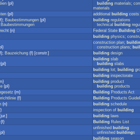
lien
{pl}
building
materials
;
con
materials
ten
{pl}
additional
building
costs
f};
Baubestimmungen
{pl}
building
regulations
Baubestimmungen
technical
building
regu
recht
{n}
Federal
State
Building
O
building
physics
;
constr
construction
plan
;
buildi
l}
construction
plans
;
bui
f};
Bauzeichung
{f} [constr.]
building
design
building
slab
{pl}
building
slabs
building
lot
;
building
gr
building
inspectorate
m}
building
product
te
{pl}
building
products
ngesetz
{m}
Building
Products
Act
ichtlinie
{f}
Building
Products
Guidel
m
{n}
building
schedule
}
inspection
of
building
jur.]
building
laws
{f}
Building
Rules
List
unfinished
building
pl}
unfinished
building
s
building
season