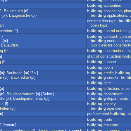
building
authorities
};
Baugesuch
{n}
building
application
;
plan
e
{pl};
Baugesuche
{pl}
building
applications
;
construction
type
;
buildi
art
open
type
sbehörde
{f}
building
control
authority
m}
building
contract
;
constr
e
{pl}
building
contracts
;
con
Bauauftrag
public-sector
constructi
ng
{f}
building
construction
;
ex
}
start
of
construction
work
g
{f}
building
support
}
building
boom
{n};
Baukredit
{m} [fin.]
building
credit
;
building
en
{pl};
Baukredite
{pl}
building
credits
;
build
}
building
date
{n}
building
of
historic
impor
{n};
Baudepartement
{n} [Schw.]
building
department
ate
{pl};
Baudepartements
{pl}
building
departments
lle
{f}
building
agency
tellen
{pl}
building
agencies
n}
prefabricated
building
un
building
trade
} [constr.]
building
moisture
Bauunternehmung
{f};
Baunternehmen
{n} [constr.]
building
enterprise
;
cons