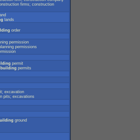
onstruction
firms
;
construction
land
ng
lands
lding
order
nning
permission
planning
permissions
rmission
ilding
permit
;
building
permits
it
;
excavation
on
pits
;
excavations
uilding
ground