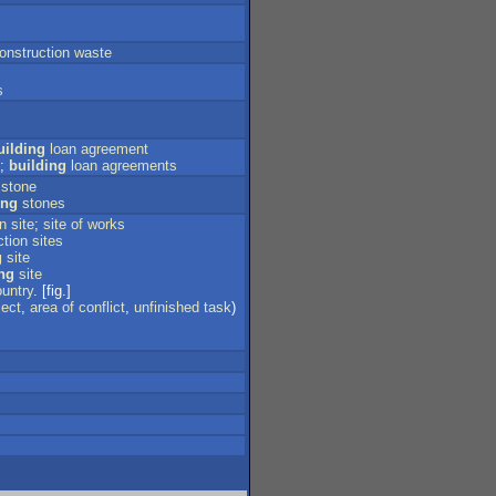
onstruction
waste
s
uilding
loan
agreement
;
building
loan
agreements
stone
ing
stones
on
site
;
site
of
works
ction
sites
g
site
ng
site
untry
. [fig.]
ject
,
area
of
conflict
,
unfinished
task
)