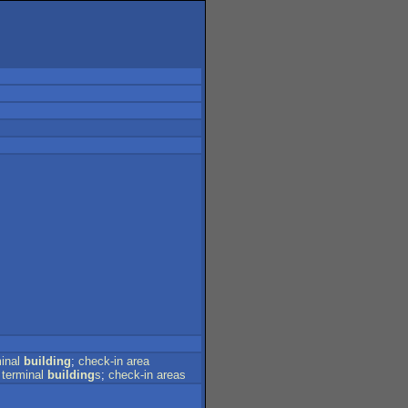
inal
building
;
check-in
area
;
terminal
building
s
;
check-in
areas