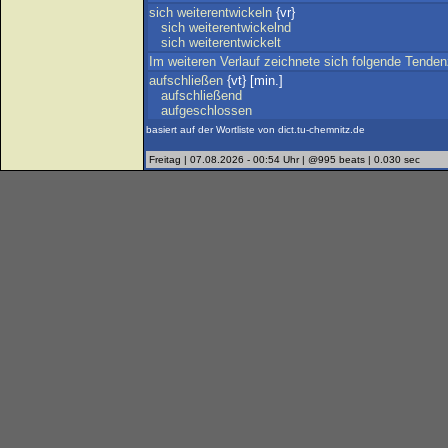
sich
weiterentwickeln
{vr}
sich
weiterentwickelnd
sich
weiterentwickelt
Im
weiteren
Verlauf
zeichnete
sich
folgende
Tenden
aufschließen
{vt} [min.]
aufschließend
aufgeschlossen
basiert auf der Wortliste von dict.tu-chemnitz.de
Freitag | 07.08.2026 - 00:54 Uhr | @995 beats | 0.030 sec