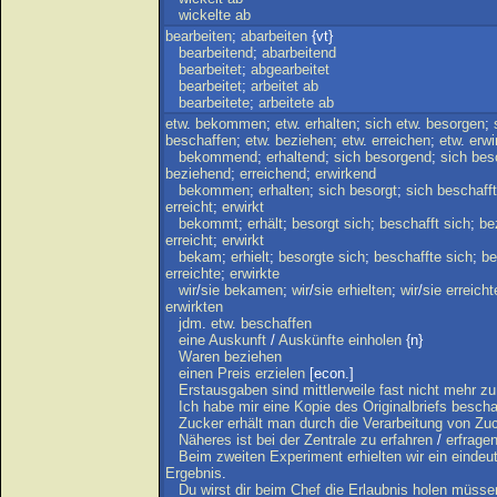
wickelte
ab
bearbeiten
;
abarbeiten
{vt}
bearbeitend
;
abarbeitend
bearbeitet
;
abgearbeitet
bearbeitet
;
arbeitet
ab
bearbeitete
;
arbeitete
ab
etw
.
bekommen
;
etw
.
erhalten
;
sich
etw
.
besorgen
;
beschaffen
;
etw
.
beziehen
;
etw
.
erreichen
;
etw
.
erwi
bekommend
;
erhaltend
;
sich
besorgend
;
sich
bes
beziehend
;
erreichend
;
erwirkend
bekommen
;
erhalten
;
sich
besorgt
;
sich
beschafft
erreicht
;
erwirkt
bekommt
;
erhält
;
besorgt
sich
;
beschafft
sich
;
be
erreicht
;
erwirkt
bekam
;
erhielt
;
besorgte
sich
;
beschaffte
sich
;
be
erreichte
;
erwirkte
wir
/
sie
bekamen
;
wir
/
sie
erhielten
;
wir
/
sie
erreicht
erwirkten
jdm
.
etw
.
beschaffen
eine
Auskunft
/
Auskünfte
einholen
{n}
Waren
beziehen
einen
Preis
erzielen
[econ.]
Erstausgaben
sind
mittlerweile
fast
nicht
mehr
zu
Ich
habe
mir
eine
Kopie
des
Originalbriefs
bescha
Zucker
erhält
man
durch
die
Verarbeitung
von
Zuc
Näheres
ist
bei
der
Zentrale
zu
erfahren
/
erfrage
Beim
zweiten
Experiment
erhielten
wir
ein
eindeu
Ergebnis
.
Du
wirst
dir
beim
Chef
die
Erlaubnis
holen
müsse