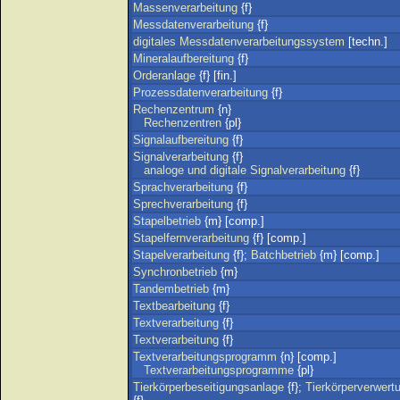
Massenverarbeitung
{f}
Messdatenverarbeitung
{f}
digitales
Messdatenverarbeitungssystem
[techn.]
Mineralaufbereitung
{f}
Orderanlage
{f} [fin.]
Prozessdatenverarbeitung
{f}
Rechenzentrum
{n}
Rechenzentren
{pl}
Signalaufbereitung
{f}
Signalverarbeitung
{f}
analoge
und
digitale
Signalverarbeitung
{f}
Sprachverarbeitung
{f}
Sprechverarbeitung
{f}
Stapelbetrieb
{m} [comp.]
Stapelfernverarbeitung
{f} [comp.]
Stapelverarbeitung
{f};
Batchbetrieb
{m} [comp.]
Synchronbetrieb
{m}
Tandembetrieb
{m}
Textbearbeitung
{f}
Textverarbeitung
{f}
Textverarbeitung
{f}
Textverarbeitungsprogramm
{n} [comp.]
Textverarbeitungsprogramme
{pl}
Tierkörperbeseitigungsanlage
{f};
Tierkörperverwert