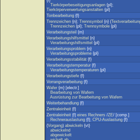
{f}
Tierkörperbeseitigungsanlagen
{pl};
Tierkörperverwertungsanstalten
{pl}
Tonbearbeitung
{f}
Trennzeichen
{n};
Trennsymbol
{n} (
Textverarbeitun
Trennzeichen
{pl};
Trennsymbole
{pl}
Verarbeitungsteil
{m}
Verarbeitungshilfsmittel
{n}
Verarbeitungshilfsmittel
{pl}
Verarbeitungsproblem
{n}
Verarbeitungsprobleme
{pl}
Verarbeitungsstabilität
{f}
Verarbeitungstemperatur
{f}
Verarbeitungstemperaturen
{pl}
Verarbeitungstiefe
{f}
Vorrangverarbeitung
{f}
Wafer
{m} [electr.]
Bearbeitung
von
Wafern
Ausrüstung
zur
Bearbeitung
von
Wafern
Weiterbehandlung
{f}
Zentraleinheit
{f}
Zentraleinheit
{f}
eines
Rechners
/
ZE
/ [comp.]
Rechnerauslastung
{f};
CPU-Auslastung
{f}
(
Vorgang
)
abwickeln
{vt}
abwickelnd
abgewickelt
wickelt
ab