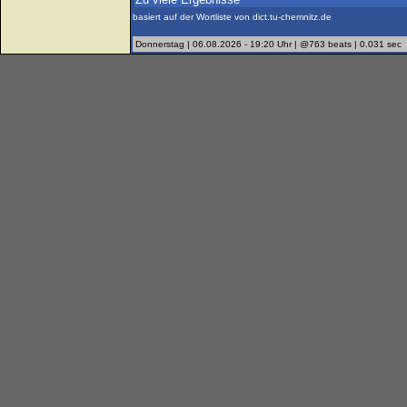
basiert auf der Wortliste von dict.tu-chemnitz.de
Donnerstag | 06.08.2026 - 19:20 Uhr | @763 beats | 0.031 sec