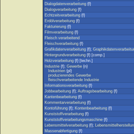
Dialogdatenverarbeitung
{f}
Dialogverarbeitung
{f}
Echtzeitverarbeitung
{f}
Erdölverarbeitung
{f}
Fakturierung
{f}
Filmverarbeitung
{f}
Fleisch
verarbeitend
Fleischverarbeitung
{f}
Grafikdatenverarbeitung
{f};
Graphikdatenverarbeitu
Hintergrundverarbeitung
{f} [comp.]
Holzverarbeitung
{f} [techn.]
Industrie
{f};
Gewerbe
{n}
Industrien
{pl}
produzierendes
Gewerbe
fleischverarbeitende
Industrie
Informationsverarbeitung
{f}
Jobbearbeitung
{f};
Auftragsbearbeitung
{f}
Kantenbearbeitung
{f}
Kommentarverarbeitung
{f}
Kontoführung
{f};
Kontenbearbeitung
{f}
Kunststoffverarbeitung
{f}
Kunststoffverarbeitungsmaschine
{f}
Lebensmittelverarbeitung
{f};
Lebensmittelherstellu
Massenabfertigung
{f}