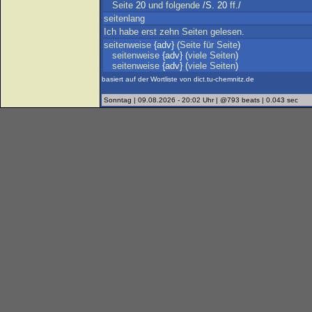
Seite
20
und
folgende
/S. 20
ff
./
seitenlang
Ich
habe
erst
zehn
Seiten
gelesen
.
seitenweise
{adv} (
Seite
für
Seite
)
seitenweise
{adv} (
viele
Seiten
)
seitenweise
{adv} (
viele
Seiten
)
basiert auf der Wortliste von dict.tu-chemnitz.de
Sonntag | 09.08.2026 - 20:02 Uhr | @793 beats | 0.043 sec