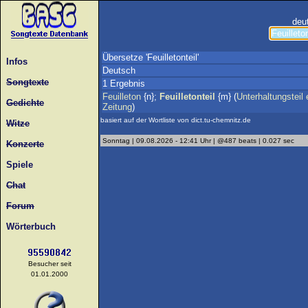
deu
Übersetze 'Feuilletonteil'
Infos
Deutsch
Songtexte
1 Ergebnis
Feuilleton
{n};
Feuilletonteil
{m} (
Unterhaltungsteil
Gedichte
Zeitung
)
basiert auf der Wortliste von dict.tu-chemnitz.de
Witze
Sonntag | 09.08.2026 - 12:41 Uhr | @487 beats | 0.027 sec
Konzerte
Spiele
Chat
Forum
Wörterbuch
Besucher seit
01.01.2000