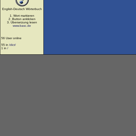
English-Deutsch Wörterbuch
1. Wort markieren
2. Button anklicken
3. Übersetzung lesen
www.basc.de
56 User online
55 in
/dict/
1 in
/