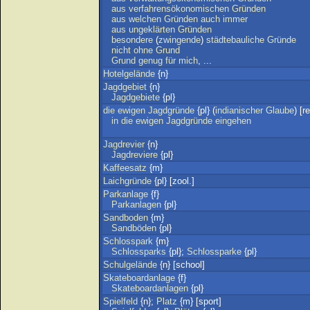
aus
verfahrensökonomischen
Gründen
aus
welchen
Gründen
auch
immer
aus
ungeklärten
Gründen
besondere
(
zwingende
)
städtebauliche
Gründe
nicht
ohne
Grund
Grund
genug
für
mich
, ...
Hotelgelände
{n}
Jagdgebiet
{n}
Jagdgebiete
{pl}
die
ewigen
Jagdgründe
{pl} (
indianischer
Glaube
) [re
in
die
ewigen
Jagdgründe
eingehen
Jagdrevier
{n}
Jagdreviere
{pl}
Kaffeesatz
{m}
Laichgründe
{pl} [zool.]
Parkanlage
{f}
Parkanlagen
{pl}
Sandboden
{m}
Sandböden
{pl}
Schlosspark
{m}
Schlossparks
{pl};
Schlossparke
{pl}
Schulgelände
{n} [school]
Skateboardanlage
{f}
Skateboardanlagen
{pl}
Spielfeld
{n};
Platz
{m} [sport]