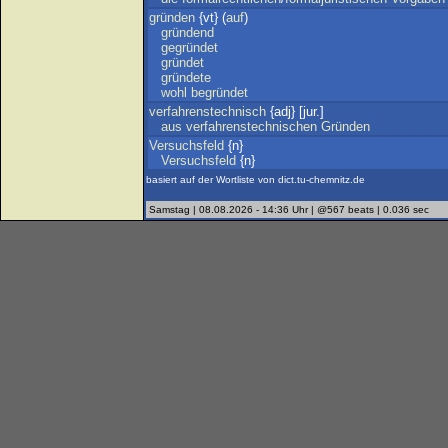
gründen
{vt} (
auf
)
gründend
gegründet
gründet
gründete
wohl
begründet
verfahrenstechnisch
{adj} [jur.]
aus
verfahrenstechnischen
Gründen
Versuchsfeld
{n}
Versuchsfeld
{n}
basiert auf der Wortliste von dict.tu-chemnitz.de
Samstag | 08.08.2026 - 14:36 Uhr | @567 beats | 0.036 sec