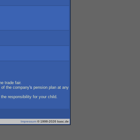
he
trade
fair
.
of
the
company
's
pension
plan
at
any
the
responsibility
for
your
child
.
Impressum
© 1998-2026 basc.de