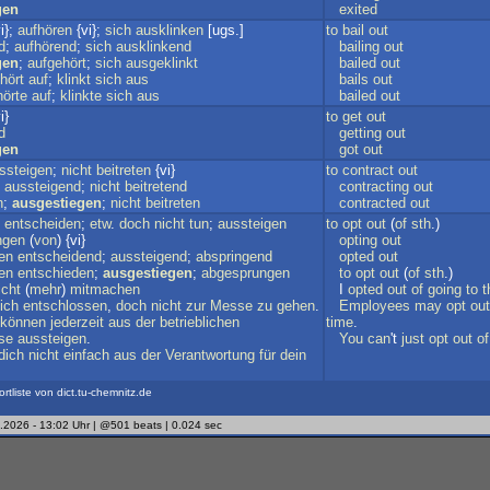
gen
exited
i};
aufhören
{vi};
sich
ausklinken
[ugs.]
to
bail
out
d
;
aufhörend
;
sich
ausklinkend
bailing
out
gen
;
aufgehört
;
sich
ausgeklinkt
bailed
out
hört
auf
;
klinkt
sich
aus
bails
out
hörte
auf
;
klinkte
sich
aus
bailed
out
i}
to
get
out
d
getting
out
gen
got
out
ssteigen
;
nicht
beitreten
{vi}
to
contract
out
;
aussteigend
;
nicht
beitretend
contracting
out
n
;
ausgestiegen
;
nicht
beitreten
contracted
out
entscheiden
;
etw
.
doch
nicht
tun
;
aussteigen
to
opt
out
(
of
sth
.)
ngen
(
von
) {vi}
opting
out
en
entscheidend
;
aussteigend
;
abspringend
opted
out
en
entschieden
;
ausgestiegen
;
abgesprungen
to
opt
out
(
of
sth
.)
icht
(
mehr
)
mitmachen
I
opted
out
of
going
to
t
ich
entschlossen
,
doch
nicht
zur
Messe
zu
gehen
.
Employees
may
opt
out
können
jederzeit
aus
der
betrieblichen
time
.
se
aussteigen
.
You
can
't
just
opt
out
of
dich
nicht
einfach
aus
der
Verantwortung
für
dein
ortliste von dict.tu-chemnitz.de
.2026 - 13:02 Uhr | @501 beats | 0.024 sec