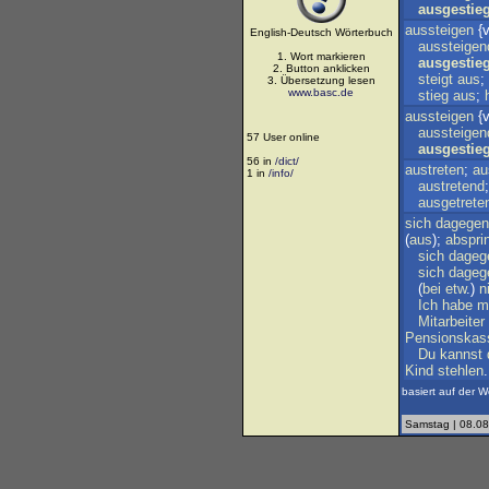
ausgestie
aussteigen
{v
English-Deutsch Wörterbuch
aussteigen
1. Wort markieren
ausgestie
2. Button anklicken
steigt
aus
;
3. Übersetzung lesen
www.basc.de
stieg
aus
;
aussteigen
{v
aussteigen
57 User online
ausgestie
56 in
/dict/
austreten
;
au
1 in
/info/
austretend
ausgetrete
sich
dagegen
(
aus
);
abspri
sich
dageg
sich
dageg
(
bei
etw
.)
n
Ich
habe
m
Mitarbeiter
Pensionskas
Du
kannst
Kind
stehlen
.
basiert auf der W
Samstag | 08.08