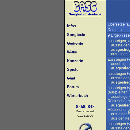
Übersetze 'a
Infos
Deutsch
Songtexte
9 Ergebnisse
aussteigen
;
Gedichte
aussteigen
ausgestie
Witze
aus
einem
aussteigen
{v
Konzerte
aussteigen
ausgestie
Spiele
aussteigen
{v
aussteigen
Chat
ausgestie
Forum
aussteigen
{v
(
aus
);
einen
Wörterbuch
aussteigen
Rückzieher
m
ausgestie
Rückzieher
g
Besucher seit
aus
einer
S
01.01.2000
aus
der
Ke
aussteigen
{v
aussteigen