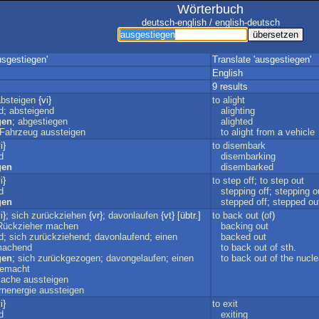
Wörterbuch
deutsch-english / english-deutsch
usgestiegen'
Translate 'ausgestiegen'
English
9 results
absteigen
{vi}
to
alight
d
;
absteigend
alighting
gen
;
abgestiegen
alighted
Fahrzeug
aussteigen
to
alight
from
a
vehicle
i}
to
disembark
d
disembarking
gen
disembarked
i}
to
step
off
;
to
step
out
d
stepping
off
;
stepping
o
gen
stepped
off
;
stepped
ou
i};
sich
zurückziehen
{vr};
davonlaufen
{vt} [übtr.]
to
back
out
(
of
)
Rückzieher
machen
backing
out
d
;
sich
zurückziehend
;
davonlaufend
;
einen
backed
out
achend
to
back
out
of
sth
.
gen
;
sich
zurückgezogen
;
davongelaufen
;
einen
to
back
out
of
the
nucle
emacht
ache
aussteigen
rnenergie
aussteigen
i}
to
exit
d
exiting