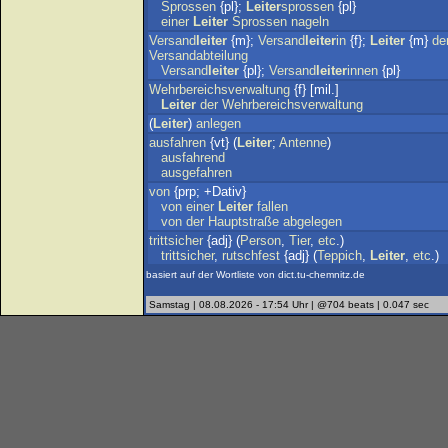
Sprossen
{pl};
Leiter
sprossen
{pl}
einer
Leiter
Sprossen
nageln
Versand
leiter
{m};
Versand
leiter
in
{f};
Leiter
{m}
de
Versandabteilung
Versand
leiter
{pl};
Versand
leiter
innen
{pl}
Wehrbereichsverwaltung
{f} [mil.]
Leiter
der
Wehrbereichsverwaltung
(
Leiter
)
anlegen
ausfahren
{vt} (
Leiter
;
Antenne
)
ausfahrend
ausgefahren
von
{prp; +Dativ}
von
einer
Leiter
fallen
von
der
Hauptstraße
abgelegen
trittsicher
{adj} (
Person
,
Tier
,
etc
.)
trittsicher
,
rutschfest
{adj} (
Teppich
,
Leiter
,
etc
.)
basiert auf der Wortliste von dict.tu-chemnitz.de
Samstag | 08.08.2026 - 17:54 Uhr | @704 beats | 0.047 sec