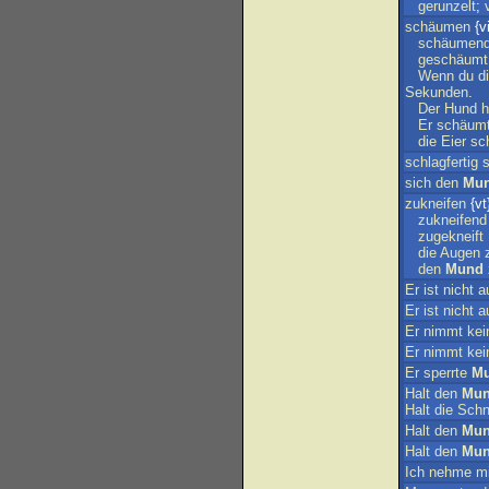
gerunzelt
;
schäumen
{vi
schäumen
geschäumt
Wenn
du
d
Sekunden
.
Der
Hund
h
Er
schäum
die
Eier
sc
schlagfertig
s
sich
den
Mu
zukneifen
{vt
zukneifend
zugekneift
die
Augen
den
Mund
Er
ist
nicht
a
Er
ist
nicht
a
Er
nimmt
kei
Er
nimmt
kei
Er
sperrte
M
Halt
den
Mu
Halt
die
Schn
Halt
den
Mu
Halt
den
Mu
Ich
nehme
mi