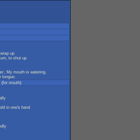
wrap
up
um
;
to
shut
up
er
.;
My
mouth
is
watering
.
r
tongue
.
 (
for
mouth
)
lly
old
in
one
's
hand
dly