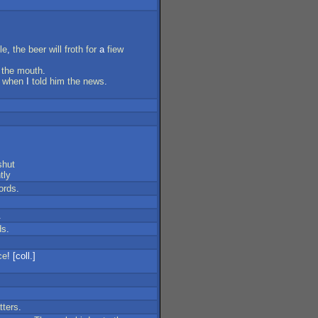
le
,
the
beer
will
froth
for
a
fiew
the
mouth
.
when
I
told
him
the
news
.
shut
tly
ords
.
.
ds
.
ce
! [coll.]
tters
.