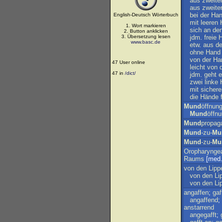
aus
zweite
aus
zweite
bei
der
Ha
English-Deutsch Wörterbuch
mit
leeren
1. Wort markieren
sich
an
de
2. Button anklicken
3. Übersetzung lesen
jdm
.
freie
www.basc.de
etw
.
aus
d
ohne
Hand
von
der
Ha
47 User online
leicht
von
47 in
/dict/
jdm
.
geht
e
zwei
linke
mit
sichere
die
Hände
Mund
öffnun
Mund
öffn
Mund
propag
Mund
-zu-
Mu
Mund
-zu-
Mu
Oropharynge
Raums
[med.
von
den
Lipp
von
den
Li
von
den
Li
angaffen
;
gaf
angaffend
;
anstarrend
angegafft
;