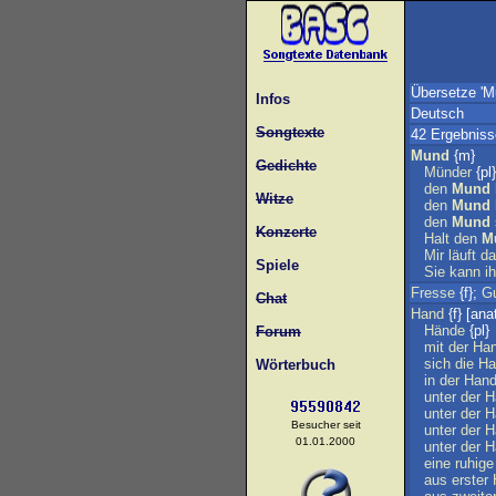
Übersetze 'M
Infos
Deutsch
Songtexte
42 Ergebniss
Mund
{m}
Gedichte
Münder
{pl}
den
Mund
Witze
den
Mund
den
Mund
Konzerte
Halt
den
M
Mir
läuft
da
Spiele
Sie
kann
i
Fresse
{f};
G
Chat
Hand
{f} [anat
Hände
{pl}
Forum
mit
der
Ha
sich
die
Ha
Wörterbuch
in
der
Han
unter
der
H
unter
der
H
Besucher seit
unter
der
H
01.01.2000
unter
der
H
eine
ruhige
aus
erster