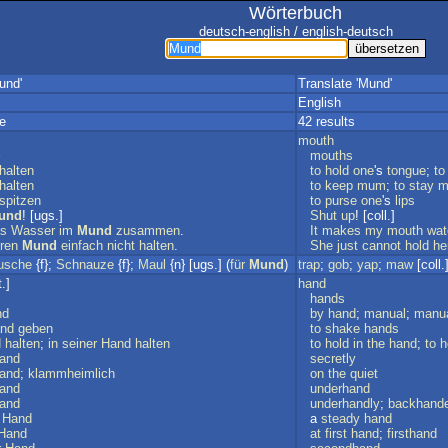
Wörterbuch
deutsch-english / english-deutsch
und'
Translate 'Mund'
English
e
42 results
mouth
mouths
halten
to
hold
one
's
tongue
;
to
halten
to
keep
mum
;
to
stay
m
spitzen
to
purse
one
's
lips
und
! [ugs.]
Shut
up
! [coll.]
s
Wasser
im
Mund
zusammen
.
It
makes
my
mouth
wat
hren
Mund
einfach
nicht
halten
.
She
just
cannot
hold
he
usche
{f};
Schnauze
{f};
Maul
{n} [ugs.] (
für
Mund
)
trap
;
gob
;
yap
;
maw
[coll.]
.]
hand
hands
nd
by
hand
;
manual
;
manua
nd
geben
to
shake
hands
d
halten
;
in
seiner
Hand
halten
to
hold
in
the
hand
;
to
h
and
secretly
and
;
klammheimlich
on
the
quiet
and
underhand
and
underhandly
;
backhande
Hand
a
steady
hand
Hand
at
first
hand
;
firsthand