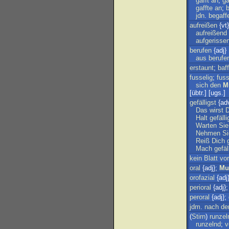
gafft
an
;
ga
gaffte
an
;
jdn
.
begaff
aufreißen
{vt}
aufreißend
aufgerisse
berufen
{adj}
aus
beruf
erstaunt
;
baff
fusselig
;
fuss
sich
den
M
[übtr.] [ugs.]
gefälligst
{ad
Das
wirst
Halt
gefälli
Warten
Sie
Nehmen
Si
Reiß
Dich
Mach
gefäl
kein
Blatt
vor
oral
{adj};
Mu
orofazial
{adj
perioral
{adj}
peroral
{adj};
jdm
.
nach
d
(
Stirn
)
runzel
runzelnd
;
v