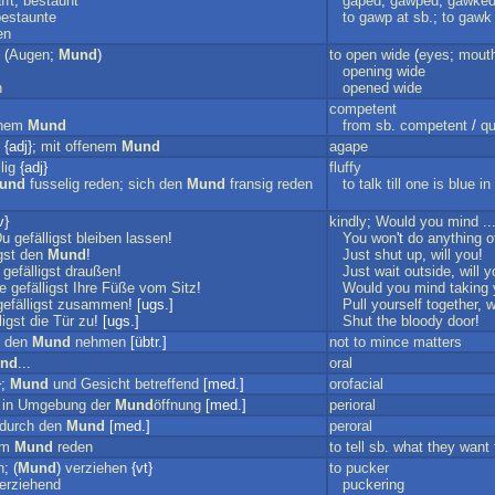
fft
;
bestaunt
gaped
;
gawped
;
gawke
bestaunte
to
gawp
at
sb
.;
to
gawk
en
 (
Augen
;
Mund
)
to
open
wide
(
eyes
;
mout
opening
wide
n
opened
wide
competent
enem
Mund
from
sb
.
competent
/
qu
{adj};
mit
offenem
Mund
agape
lig
{adj}
fluffy
und
fusselig
reden
;
sich
den
Mund
fransig
reden
to
talk
till
one
is
blue
in
v}
kindly
;
Would
you
mind
...
Du
gefälligst
bleiben
lassen
!
You
won
't
do
anything
o
gst
den
Mund
!
Just
shut
up
,
will
you
!
gefälligst
draußen
!
Just
wait
outside
,
will
y
e
gefälligst
Ihre
Füße
vom
Sitz
!
Would
you
mind
taking
gefälligst
zusammen
! [ugs.]
Pull
yourself
together
,
w
ligst
die
Tür
zu
! [ugs.]
Shut
the
bloody
door
!
den
Mund
nehmen
[übtr.]
not
to
mince
matters
nd
...
oral
};
Mund
und
Gesicht
betreffend
[med.]
orofacial
;
in
Umgebung
der
Mund
öffnung
[med.]
perioral
durch
den
Mund
[med.]
peroral
em
Mund
reden
to
tell
sb
.
what
they
want
n
; (
Mund
)
verziehen
{vt}
to
pucker
erziehend
puckering