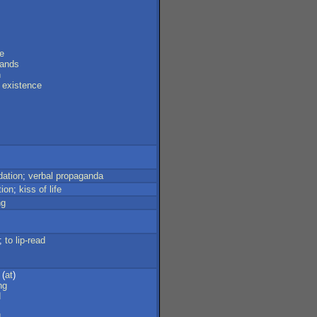
e
ands
n
existence
ation
;
verbal
propaganda
tion
;
kiss
of
life
ng
};
to
lip-read
(
at
)
ng
d