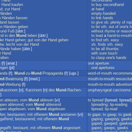
r
Hand
secondhand
r
Hand
kaufen
to
buy
secondhand
nd
;
zur
Hand
at
hand
Händen
empty-handed
n
Händen
fassen
to
link
hands
Hand
lassen
to
give
sb
.
plenty
of
rop
en
Händen
geben
to
let
sth
.
out
of
one
's
h
und
Fuß
[übtr.]
without
rhyme
or
reaso
nd
in
den
Mund
leben
[übtr.]
to
lead
a
hand-to-mouth
der
Hand
gehen
;
gut
von
der
Hand
gehen
to
find
sth
.
easy
tw
.
leicht
von
der
Hand
sb
.
finds
sth
.
easy
Hände
haben
[übtr.]
to
be
all
thumbs
r
Hand
with
sure
touch
falten
to
clasp
one
's
hands
g
{f} [anat.]
oral
aperture
ungen
{pl}
oral
apertures
anda
{f};
Mund
-zu-
Mund
-Propaganda
{f} [ugs.]
word-of-mouth
recommend
nd
-Beatmung
{f} [med.]
mouth-to-mouth
resuscita
nd
-Werbung
{f}
mouth-to-mouth
advertisi
alkarzinom
{n};
Karzinom
{n}
des
Mund
-Rachen-
oropharyngeal
carcinoma
]
en
ablesen
;
vom
Mund
ablesen
{vi}
to
lipread
{lipread; lipread
ppen
ablesend
;
vom
Mund
ablesend
lipreading
;
lip-reading
ppen
abgelesen
;
vom
Mund
abgelesen
lipread
;
lip-read
fen
;
bestaunen
;
mit
offenem
Mund
anstarren
{vt}
to
gape
;
to
gawp
;
to
gawk
gaffend
;
bestaunend
;
mit
offenem
Mund
gaping
;
gawping
;
gawki
gaped
;
gawped
;
gawke
gegafft
;
bestaunt
;
mit
offenem
Mund
angestarrt
gapes
;
gawps
;
gawks