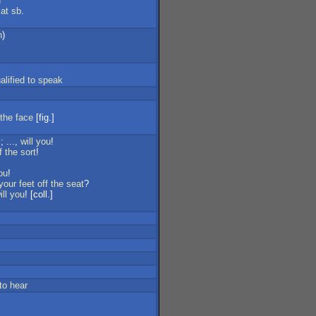
d
at
sb
.
h
)
alified
to
speak
the
face
[fig.]
; ...,
will
you
!
f
the
sort
!
ou
!
your
feet
off
the
seat
?
ill
you
! [coll.]
to
hear