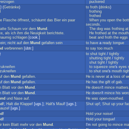
verzogen
puckered
} (
Getränke
)
to
froth
(
drinks
)
d
frothing
frothed
ie
Flasche
öffnest
,
schäumt
das
Bier
ein
paar
When
you
open
the
bott
seconds
.
atte
Schaum
vor
dem
Mund
.
The
dog
was
frothing
at
te
,
als
ich
ihm
die
Neuigkeit
berichtete
.
He
frothed
at
the
mouth
haumig
schlagen
[cook.]
beat
and
froth
the
eggs
ein
;
nicht
auf
den
Mund
gefallen
sein
to
have
a
ready
tongue
nd
verbrennen
[übtr.]
to
say
too
much
}
to
shut
tight
/
tightly
shutting
tight
/
tightly
shut
tight
/
tightly
zukneifen
to
squeeze
one
's
eyes
zukneifen
to
shut
one
's
mouth
tigh
uf
den
Mund
gefallen
.
He
is
never
at
a
loss
of
w
uf
den
Mund
gefallen
.
He
has
the
gift
of
gab
.
n
Blatt
vor
den
Mund
.
He
doesn
't
mince
matters
n
Blatt
vor
den
Mund
.
He
doesn
't
mince
his
wor
und
und
Nase
auf
.
He
was
open-mouthed
.
nd
!;
Halt
die
Klappe
! [ugs.];
Halt
's
Maul
! [ugs.];
Shut
up
!;
Shut
up
your
fa
auze
! [ugs.]
nd
!
Hold
your
noise
!
nd
!
Hold
your
tongue
!
r
kein
Blatt
mehr
vor
den
Mund
.
I'm
not
going
to
mince
ma