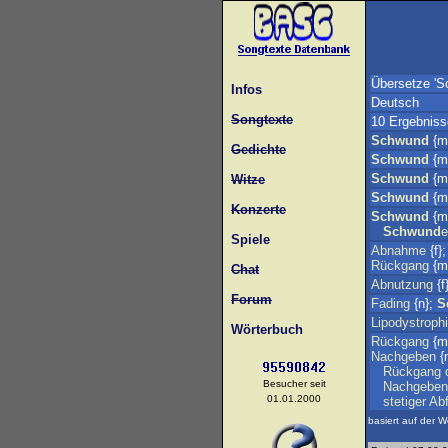
Übersetze 'S
Infos
Deutsch
Songtexte
10 Ergebniss
Schwund
{m
Gedichte
Schwund
{m
Schwund
{m
Witze
Schwund
{m
Konzerte
Schwund
{m
Schwund
e
Spiele
Abnahme
{f}
Rückgang
{m
Chat
Abnutzung
{f
Forum
Fading
{n};
S
Lipodystroph
Wörterbuch
Rückgang
{m
Nachgeben
{
Rückgang
Besucher seit
Nachgeben
01.01.2000
stetiger
Abf
basiert auf der W