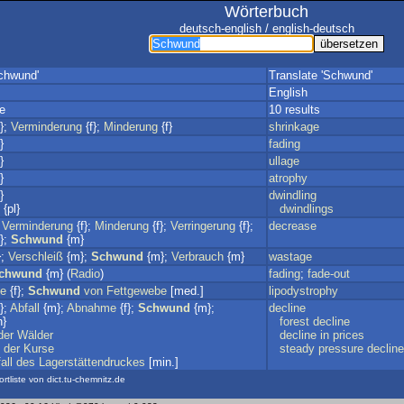
Wörterbuch
deutsch-english / english-deutsch
chwund'
Translate 'Schwund'
English
e
10 results
};
Verminderung
{f};
Minderung
{f}
shrinkage
}
fading
}
ullage
}
atrophy
}
dwindling
{pl}
dwindlings
;
Verminderung
{f};
Minderung
{f};
Verringerung
{f};
decrease
};
Schwund
{m}
};
Verschleiß
{m};
Schwund
{m};
Verbrauch
{m}
wastage
chwund
{m} (
Radio
)
fading
;
fade-out
ie
{f};
Schwund
von
Fettgewebe
[med.]
lipodystrophy
};
Abfall
{m};
Abnahme
{f};
Schwund
{m};
decline
n}
forest
decline
der
Wälder
decline
in
prices
der
Kurse
steady
pressure
decline
all
des
Lagerstättendruckes
[min.]
ortliste von dict.tu-chemnitz.de