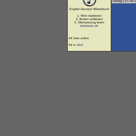
Freitag | 07.08.
English-Deutsch Wörterbuch
1. Wort markieren
2. Button anklicken
3. Übersetzung lesen
www.basc.de
44 User online
44 in
/dict/