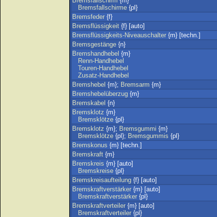
Bremsfallschirm
{m}
Bremsfallschirme
{pl}
Bremsfeder
{f}
Bremsflüssigkeit
{f} [auto]
Bremsflüssigkeits-Niveauschalter
{m} [techn.]
Bremsgestänge
{n}
Bremshandhebel
{m}
Renn-Handhebel
Touren-Handhebel
Zusatz-Handhebel
Bremshebel
{m};
Bremsarm
{m}
Bremshebelüberzug
{m}
Bremskabel
{n}
Bremsklotz
{m}
Bremsklötze
{pl}
Bremsklotz
{m};
Bremsgummi
{m}
Bremsklötze
{pl};
Bremsgummis
{pl}
Bremskonus
{m} [techn.]
Bremskraft
{m}
Bremskreis
{m} [auto]
Bremskreise
{pl}
Bremskreisaufteilung
{f} [auto]
Bremskraftverstärker
{m} [auto]
Bremskraftverstärker
{pl}
Bremskraftverteiler
{m} [auto]
Bremskraftverteiler
{pl}