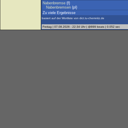
Nabenbremse
{f}
Nabenbremsen
{pl}
Zu viele Ergebnisse
basiert auf der Wortliste von dict.tu-chemnitz.de
Freitag | 07.08.2026 - 22:34 Uhr | @899 beats | 0.052 sec