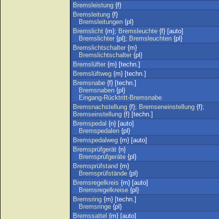
Bremsleistung
{f}
Bremsleitung
{f}
Bremsleitungen
{pl}
Bremslicht
{m};
Bremsleuchte
{f} [auto]
Bremslichter
{pl};
Bremsleuchten
{pl}
Bremslichtschalter
{m}
Bremslichtschalter
{pl}
Bremslüfter
{m} [techn.]
Bremslüftweg
{m} [techn.]
Bremsnabe
{f} [techn.]
Bremsnaben
{pl}
Eingang-Rücktritt-Bremsnabe
Bremsnachstellung
{f};
Bremseneinstellung
{f};
Bremseinstellung
{f} [techn.]
Bremspedal
{n} [auto]
Bremspedalen
{pl}
Bremspedalweg
{m} [auto]
Bremsprüfgerät
{n}
Bremsprüfgeräte
{pl}
Bremsprüfstand
{m}
Bremsprüfstände
{pl}
Bremsregelkreis
{m} [auto]
Bremsregelkreise
{pl}
Bremsring
{m} [techn.]
Bremsringe
{pl}
Bremssattel
{m} [auto]