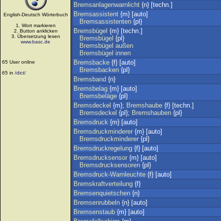
Bremsanlagenwarnlicht
{n} [techn.]
Bremsassistent
{m} [auto]
English-Deutsch Wörterbuch
Bremsassistenten
{pl}
1. Wort markieren
Bremsbügel
{m} [techn.]
2. Button anklicken
3. Übersetzung lesen
Bremsbügel
{pl}
www.basc.de
Bremsbügel
außen
Bremsbügel
innen
Bremsbacke
{f} [auto]
65 User online
Bremsbacken
{pl}
65 in
/dict/
Bremsband
{n}
Bremsbelag
{m} [auto]
Bremsbeläge
{pl}
Bremsdeckel
{m};
Bremshaube
{f} [techn.]
Bremsdeckel
{pl};
Bremshauben
{pl}
Bremsdruck
{m} [auto]
Bremsdruckminderer
{m} [auto]
Bremsdruckminderer
{pl}
Bremsdruckregelung
{f} [auto]
Bremsdrucksensor
{m} [auto]
Bremsdrucksensoren
{pl}
Bremsdruck-Warnleuchte
{f} [auto]
Bremskraftverteilung
{f}
Bremsenquietschen
{n}
Bremsenrubbeln
{n} [auto]
Bremsenstaub
{m} [auto]