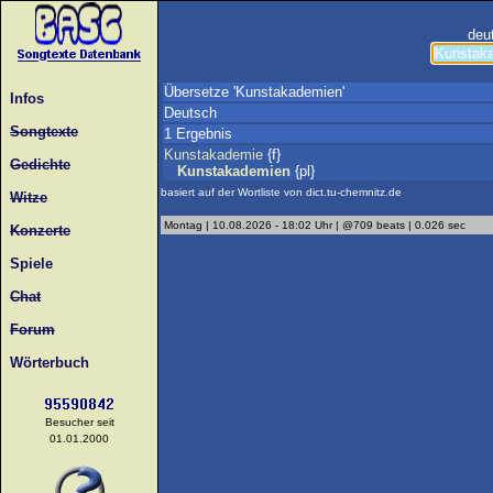
deu
Übersetze 'Kunstakademien'
Infos
Deutsch
Songtexte
1 Ergebnis
Kunstakademie
{f}
Gedichte
Kunstakademien
{pl}
basiert auf der Wortliste von dict.tu-chemnitz.de
Witze
Montag | 10.08.2026 - 18:02 Uhr | @709 beats | 0.026 sec
Konzerte
Spiele
Chat
Forum
Wörterbuch
Besucher seit
01.01.2000