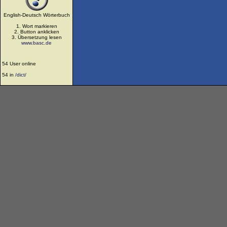
English-Deutsch Wörterbuch
1. Wort markieren
2. Button anklicken
3. Übersetzung lesen
www.basc.de
54 User online
54 in
/dict/