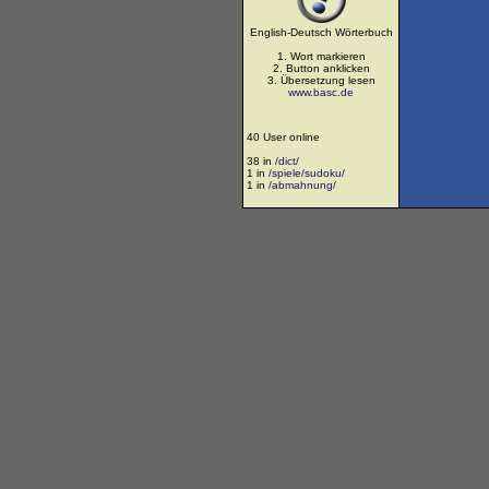
English-Deutsch Wörterbuch
1. Wort markieren
2. Button anklicken
3. Übersetzung lesen
www.basc.de
40 User online
38 in
/dict/
1 in
/spiele/sudoku/
1 in
/abmahnung/