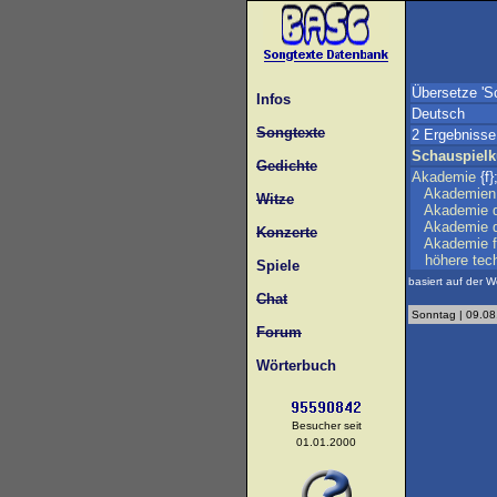
Übersetze 'S
Infos
Deutsch
Songtexte
2 Ergebnisse
Schauspielk
Gedichte
Akademie
{f}
Akademien
Witze
Akademie
Akademie
Konzerte
Akademie
höhere
tec
Spiele
basiert auf der W
Chat
Sonntag | 09.08
Forum
Wörterbuch
Besucher seit
01.01.2000