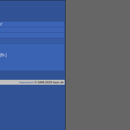
t'
[Br.]
Impressum
© 1998-2026 basc.de