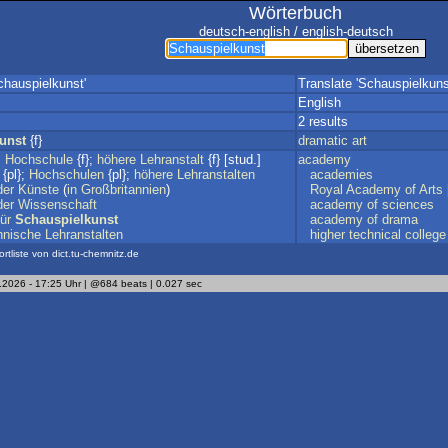
Wörterbuch
deutsch-english / english-deutsch
chauspielkunst'
Translate 'Schauspielkuns
English
2 results
unst
{f}
dramatic
art
;
Hochschule
{f};
höhere
Lehranstalt
{f} [stud.]
academy
{pl};
Hochschulen
{pl};
höhere
Lehranstalten
academies
der
Künste
(
in
Großbritannien
)
Royal
Academy
of
Arts
der
Wissenschaft
academy
of
sciences
für
Schauspielkunst
academy
of
drama
hnische
Lehranstalten
higher
technical
college
ortliste von dict.tu-chemnitz.de
.2026 - 17:25 Uhr | @684 beats | 0.027 sec