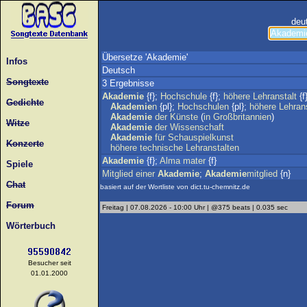
deu
Übersetze 'Akademie'
Infos
Deutsch
Songtexte
3 Ergebnisse
Akademie
{f};
Hochschule
{f};
höhere
Lehranstalt
{f
Gedichte
Akademie
n
{pl};
Hochschulen
{pl};
höhere
Lehran
Akademie
der
Künste
(
in
Großbritannien
)
Witze
Akademie
der
Wissenschaft
Akademie
für
Schauspielkunst
Konzerte
höhere
technische
Lehranstalten
Akademie
{f};
Alma
mater
{f}
Spiele
Mitglied
einer
Akademie
;
Akademie
mitglied
{n}
Chat
basiert auf der Wortliste von dict.tu-chemnitz.de
Forum
Freitag | 07.08.2026 - 10:00 Uhr | @375 beats | 0.035 sec
Wörterbuch
Besucher seit
01.01.2000