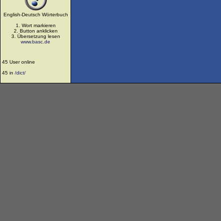
English-Deutsch Wörterbuch
1. Wort markieren
2. Button anklicken
3. Übersetzung lesen
www.basc.de
45 User online
45 in
/dict/