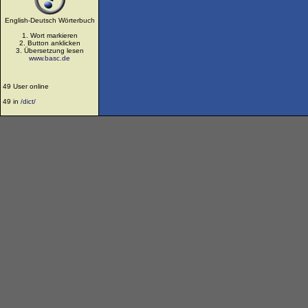
English-Deutsch Wörterbuch
1. Wort markieren
2. Button anklicken
3. Übersetzung lesen
www.basc.de
49 User online
49 in
/dict/