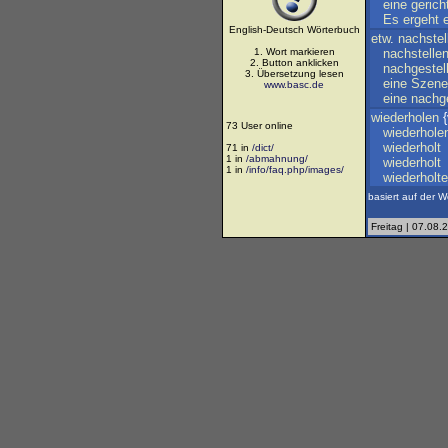
eine
gerich
Es
ergeht
English-Deutsch Wörterbuch
etw
.
nachstel
1. Wort markieren
nachstelle
2. Button anklicken
nachgestell
3. Übersetzung lesen
eine
Szene
www.basc.de
eine
nachge
wiederholen
{
73 User online
wiederhole
wiederholt
71 in
/dict/
1 in
/abmahnung/
wiederholt
1 in
/info/faq.php/images/
wiederholte
basiert auf der W
Freitag | 07.08.