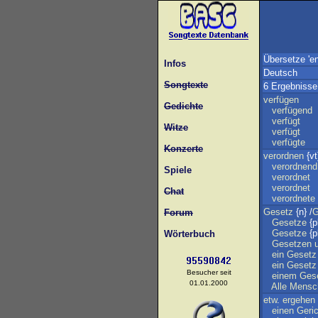
Übersetze 'en
Infos
Deutsch
Songtexte
6 Ergebnisse
verfügen
Gedichte
verfügend
verfügt
Witze
verfügt
verfügte
Konzerte
verordnen
{vt
verordnend
Spiele
verordnet
verordnet
Chat
verordnete
Gesetz
{n} /
G
Forum
Gesetze
{p
Gesetze
{p
Wörterbuch
Gesetzen
ein
Gesetz
ein
Gesetz
Besucher seit
einem
Ges
01.01.2000
Alle
Mensc
etw
.
ergehen
einen
Geri