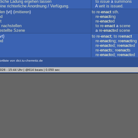
tliche
Ladung
ergehen
lassen
to
issue
a
summons
eine
richterliche
Anordnung
/
Verfügung
.
A
writ
is
issued
.
len
{vt} (
imitieren
)
to
re-
enact
sth
.
nd
re-
enact
ing
t
re-
enact
ed
nachstellen
to
re-
enact
a
scene
stellte
Szene
a
re-
enact
ed
scene
vt}
to
re-
enact
;
to
re
enact
nd
re-
enact
ing
;
re
enact
ing
re-
enact
ed
;
re
enact
ed
re-
enact
s
;
re
enact
s
re-
enact
ed
;
re
enact
ed
ortliste von dict.tu-chemnitz.de
2026 - 15:44 Uhr | @614 beats | 0.050 sec