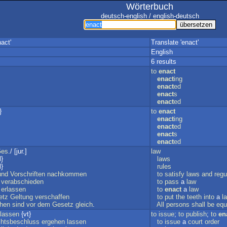
Wörterbuch
deutsch-english / english-deutsch
act'
Translate 'enact'
English
6 results
to
enact
enact
ing
enact
ed
enact
s
enact
ed
}
to
enact
enact
ing
enact
ed
enact
s
enact
ed
es
./ [jur.]
law
l}
laws
l}
rules
und
Vorschriften
nachkommen
to
satisfy
laws
and
regu
verabschieden
to
pass
a
law
erlassen
to
enact
a
law
etz
Geltung
verschaffen
to
put
the
teeth
into
a
l
hen
sind
vor
dem
Gesetz
gleich
.
All
persons
shall
be
equ
lassen
{vt}
to
issue
;
to
publish
;
to
en
chtsbeschluss
ergehen
lassen
to
issue
a
court
order