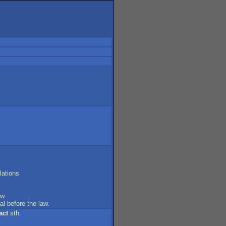
lations
aw
al
before
the
law
.
act
sth
.