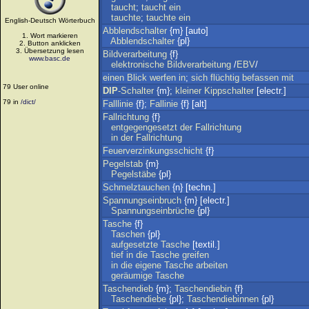
taucht
;
taucht
ein
tauchte
;
tauchte
ein
English-Deutsch Wörterbuch
Abblendschalter
{m} [auto]
1. Wort markieren
Abblendschalter
{pl}
2. Button anklicken
3. Übersetzung lesen
Bildverarbeitung
{f}
www.basc.de
elektronische
Bildverarbeitung
/
EBV
/
einen
Blick
werfen
in
;
sich
flüchtig
befassen
mit
79 User online
DIP
-Schalter
{m};
kleiner
Kippschalter
[electr.]
79 in
/dict/
Falllinie
{f};
Fallinie
{f} [alt]
Fallrichtung
{f}
entgegengesetzt
der
Fallrichtung
in
der
Fallrichtung
Feuerverzinkungsschicht
{f}
Pegelstab
{m}
Pegelstäbe
{pl}
Schmelztauchen
{n} [techn.]
Spannungseinbruch
{m} [electr.]
Spannungseinbrüche
{pl}
Tasche
{f}
Taschen
{pl}
aufgesetzte
Tasche
[textil.]
tief
in
die
Tasche
greifen
in
die
eigene
Tasche
arbeiten
geräumige
Tasche
Taschendieb
{m};
Taschendiebin
{f}
Taschendiebe
{pl};
Taschendiebinnen
{pl}