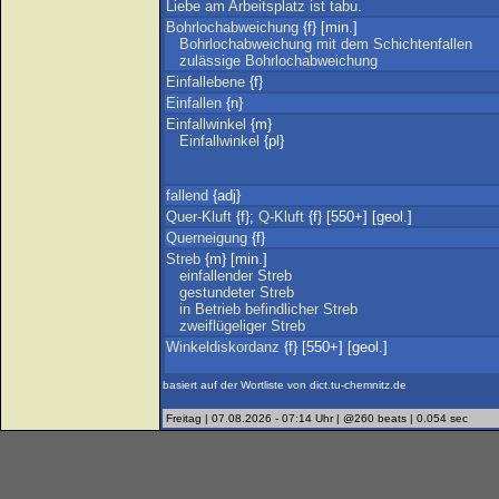
Liebe
am
Arbeitsplatz
ist
tabu
.
Bohrlochabweichung
{f} [min.]
Bohrlochabweichung
mit
dem
Schichtenfallen
zulässige
Bohrlochabweichung
Einfallebene
{f}
Einfallen
{n}
Einfallwinkel
{m}
Einfallwinkel
{pl}
fallend
{adj}
Quer-Kluft
{f};
Q-Kluft
{f} [550+] [geol.]
Querneigung
{f}
Streb
{m} [min.]
einfallender
Streb
gestundeter
Streb
in
Betrieb
befindlicher
Streb
zweiflügeliger
Streb
Winkeldiskordanz
{f} [550+] [geol.]
basiert auf der Wortliste von dict.tu-chemnitz.de
Freitag | 07.08.2026 - 07:14 Uhr | @260 beats | 0.054 sec