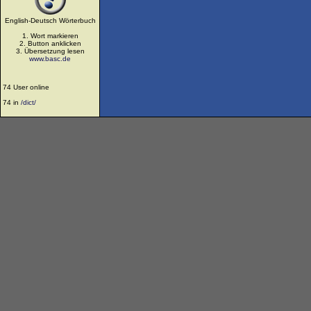
English-Deutsch Wörterbuch
1. Wort markieren
2. Button anklicken
3. Übersetzung lesen
www.basc.de
74 User online
74 in
/dict/