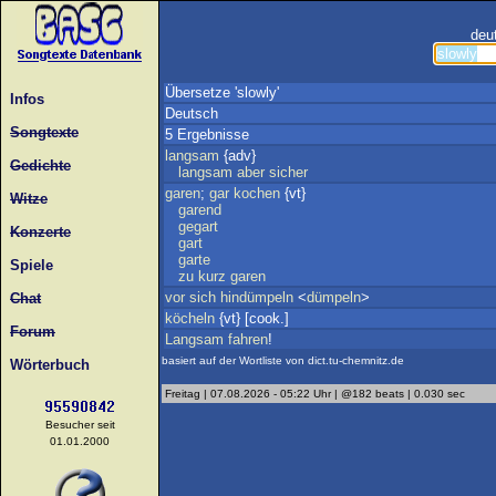
deu
Übersetze 'slowly'
Infos
Deutsch
Songtexte
5 Ergebnisse
langsam
{adv}
Gedichte
langsam
aber
sicher
garen
;
gar
kochen
{vt}
Witze
garend
gegart
Konzerte
gart
garte
Spiele
zu
kurz
garen
vor
sich
hindümpeln
<
dümpeln
>
Chat
köcheln
{vt} [cook.]
Forum
Langsam
fahren
!
basiert auf der Wortliste von dict.tu-chemnitz.de
Wörterbuch
Freitag | 07.08.2026 - 05:22 Uhr | @182 beats | 0.030 sec
Besucher seit
01.01.2000