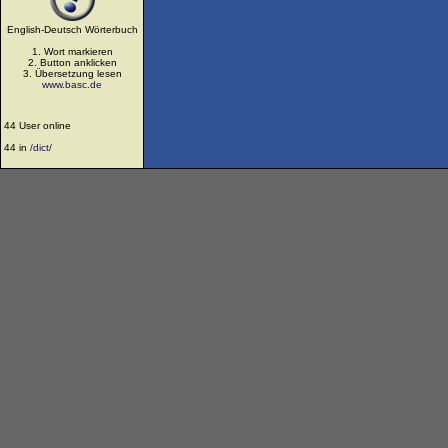
English-Deutsch Wörterbuch
1. Wort markieren
2. Button anklicken
3. Übersetzung lesen
www.basc.de
44 User online
44 in
/dict/