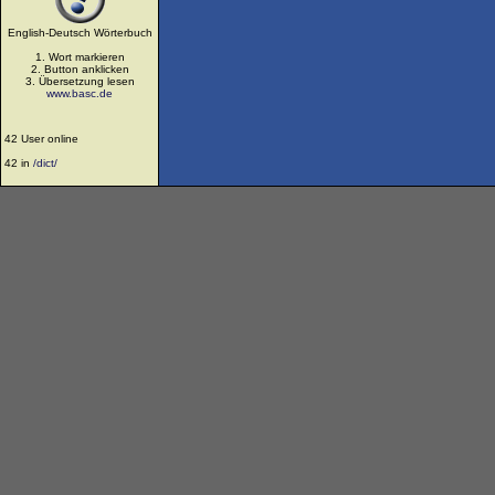
English-Deutsch Wörterbuch
1. Wort markieren
2. Button anklicken
3. Übersetzung lesen
www.basc.de
42 User online
42 in
/dict/