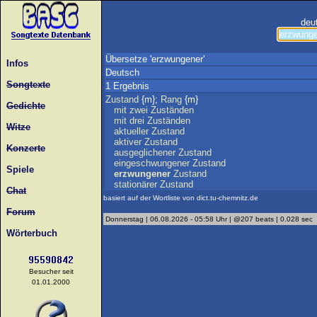
deu
Übersetze 'erzwungener'
Infos
Deutsch
Songtexte
1 Ergebnis
Zustand
{m};
Rang
{m}
Gedichte
mit
zwei
Zuständen
mit
drei
Zuständen
Witze
aktueller
Zustand
aktiver
Zustand
Konzerte
ausgeglichener
Zustand
eingeschwungener
Zustand
Spiele
erzwungener
Zustand
stationärer
Zustand
Chat
basiert auf der Wortliste von dict.tu-chemnitz.de
Forum
Donnerstag | 06.08.2026 - 05:58 Uhr | @207 beats | 0.028 sec
Wörterbuch
Besucher seit
01.01.2000