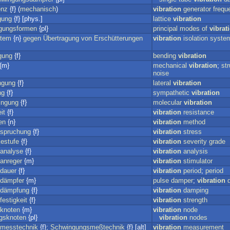
enz
{f} (
mechanisch
)
vibration
generator
frequ
gung
{f} [phys.]
lattice
vibration
gungsformen
{pl}
principal
modes
of
vibrat
stem
{n}
gegen
Übertragung
von
Erschütterungen
vibration
isolation
syste
gung
{f}
bending
vibration
{m}
mechanical
vibration
;
st
noise
ngung
{f}
lateral
vibration
ng
{f}
sympathetic
vibration
ingung
{f}
molecular
vibration
it
{f}
vibration
resistance
en
{n}
vibration
method
spruchung
{f}
vibration
stress
estufe
{f}
vibration
severity
grade
analyse
{f}
vibration
analysis
anreger
{m}
vibration
stimulator
dauer
{f}
vibration
period
;
period
dämpfer
{m}
pulse
damper
;
vibration
sdämpfung
{f}
vibration
damping
estigkeit
{f}
vibration
strength
knoten
{m}
vibration
node
gsknoten
{pl}
vibration
nodes
messtechnik
{f};
Schwingungsmeßtechnik
{f} [alt]
vibration
measurement