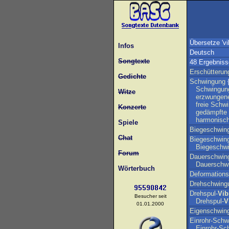
Übersetze 'vi
Infos
Deutsch
Songtexte
48 Ergebniss
Erschütterun
Gedichte
Schwingung
{
Schwingun
Witze
erzwungen
freie
Schwi
Konzerte
gedämpfte
harmonisc
Spiele
Biegeschwing
Chat
Biegeschwin
Biegeschw
Forum
Dauerschwin
Dauerschw
Wörterbuch
Deformation
Drehschwing
Drehspul-
Vib
Besucher seit
Drehspul-
V
01.01.2000
Eigenschwin
Einrohr-Sch
Einrohr-Sc