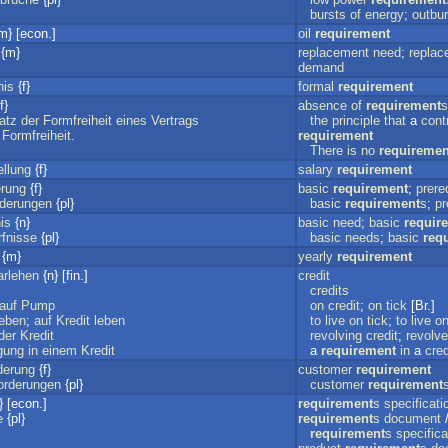
bursts
of
energy
;
outbur
m} [econ.]
oil
requirement
{m}
replacement
need
;
replac
demand
nis
{f}
formal
requirement
f}
absence
of
requirement
s
atz
der
Formfreiheit
eines
Vertrags
the
principle
that
a
cont
Formfreiheit
.
requirement
There
is
no
requiremen
ellung
{f}
salary
requirement
erung
{f}
basic
requirement
;
prere
derungen
{pl}
basic
requirement
s
;
pr
is
{n}
basic
need
;
basic
requir
fnisse
{pl}
basic
needs
;
basic
req
{m}
yearly
requirement
arlehen
{n} [fin.]
credit
credits
auf
Pump
on
credit
;
on
tick
[Br.]
leben
;
auf
Kredit
leben
to
live
on
tick
;
to
live
o
der
Kredit
revolving
credit
;
revolve
gung
in
einem
Kredit
a
requirement
in
a
cred
derung
{f}
customer
requirement
orderungen
{pl}
customer
requirement
} [econ.]
requirement
s
specificati
e
{pl}
requirement
s
document
requirement
s
specifica