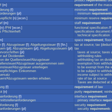
product
requirement
s
do
f
{m}
requirement
of
the
mass
derung
{f}
minimum
requirement
orderungen
{pl}
minimum
requirement
epflicht
{n} [econ.]
minimum
reserve
requir
rf
{m}
staff
requirement
{n} /
PH
/ [econ.]
functional
specification
/
F
s
Pflichtenheft
specifications
document
/
technical
specification
m}
space
requirement
;
floor
r
{f};
Abzugsteuer
{f};
Abgeltungssteuer
{f} [fin.]
tax
at
source
;
tax
(
deduct
uern
{pl};
Abzugsteuern
{pl};
Abgeltungssteuern
{pl}
tax
rvorschriften
{pl}
taxes
at
source
;
taxes
er
auf
Dividenden
withholding
rules
von
der
Quellensteuer
/
Abzugsteuer
withholding
tax
on
divi
ellensteuer
/
Abzugsteuer
ausgenommen
sein
exemption
from
withhol
ensteuer
/
Abzugsteuer
unterliegen
to
be
exempt
from
the
w
erpflichtiges
Einkommen
to
be
subject
to
withhol
uersatz
income
subject
to
withh
uern
/
Abzugsteuern
werden
erhoben
.
rate
of
tax
at
source
Taxes
are
deducted
at
ung
{f}
requirement
of
law
ot
{n}
purity
requirement
;
reinh
nanforderung
{f}
interface
requirement
nittstellenanforderungen
primary
interface
requi
nforderung
{f}
security
requirement
sanforderungen
{pl}
security
requirement
s