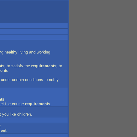
ng
healthy
living
and
working
nt
s
;
to
satisfy
the
requirement
s
;
to
ent
s
under
certain
conditions
to
notify
nt
s
et
the
course
requirement
s
.
t
you
like
children
.
t
ment