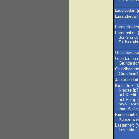
Erdölbedarf
{
Ersatzbedarf
Formerforder
Formfreiheit
{
der
Grunds
Es
besteht
Gehaltsvorst
Grundanford
Grundanfor
Grundbedürfn
Grundbedür
Jahresbedarf
Kredit
{m};
D
Kredite
{pl}
auf
Kredit
;
auf
Pump
revolvieren
eine
Bedin
Kundenanfor
Kundenanf
Lastenheft
{n
Lastenheft