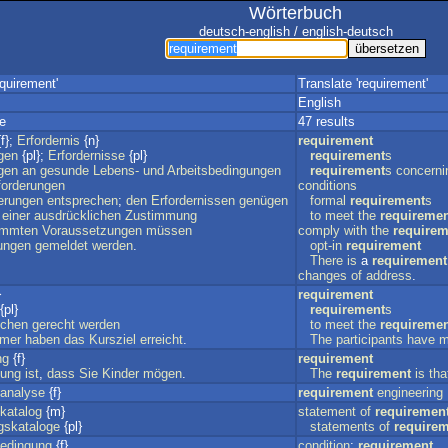
Wörterbuch
deutsch-english / english-deutsch
quirement'
Translate 'requirement'
English
e
47 results
f};
Erfordernis
{n}
requirement
gen
{pl};
Erfordernisse
{pl}
requirement
s
gen
an
gesunde
Lebens-
und
Arbeitsbedingungen
requirement
s
concerni
forderungen
conditions
erungen
entsprechen
;
den
Erfordernissen
genügen
formal
requirement
s
einer
ausdrücklichen
Zustimmung
to
meet
the
requireme
immten
Voraussetzungen
müssen
comply
with
the
requirem
ungen
gemeldet
werden
.
opt-in
requirement
There
is
a
requirement
changes
of
address
.
}
requirement
{pl}
requirement
s
üchen
gerecht
werden
to
meet
the
requireme
hmer
haben
das
Kursziel
erreicht
.
The
participants
have
m
ng
{f}
requirement
zung
ist
,
dass
Sie
Kinder
mögen
.
The
requirement
is
tha
sanalyse
{f}
requirement
engineering
katalog
{m}
statement
of
requiremen
gskataloge
{pl}
statements
of
require
edingung
{f}
condition
;
requirement