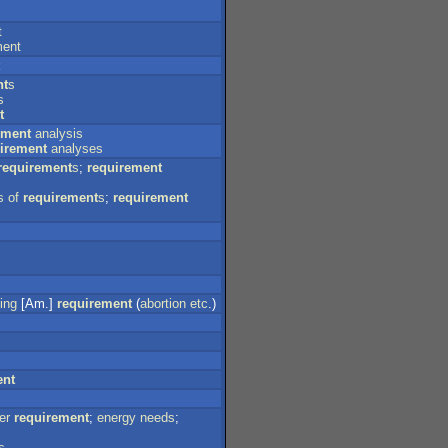
t
ment
nt
s
s
t
ement
analysis
irement
analyses
requirement
s
;
requirement
s
of
requirement
s
;
requirement
ing
[Am.]
requirement
(
abortion
etc
.)
ent
er
requirement
;
energy
needs
;
s