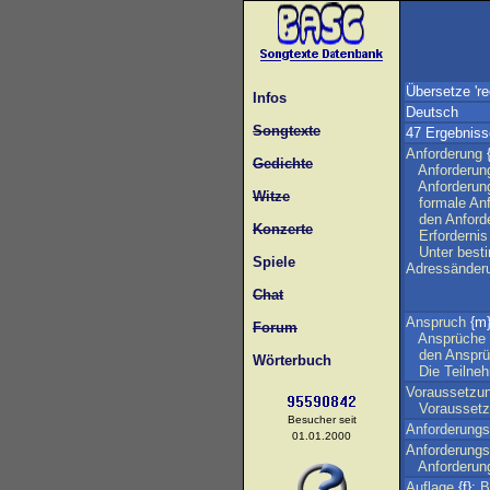
Übersetze 're
Infos
Deutsch
Songtexte
47 Ergebniss
Anforderung
{
Gedichte
Anforderun
Anforderun
Witze
formale
An
den
Anford
Konzerte
Erfordernis
Unter
best
Spiele
Adressänder
Chat
Anspruch
{m
Forum
Ansprüche
den
Anspr
Wörterbuch
Die
Teilne
Voraussetzu
Vorausset
Besucher seit
Anforderung
01.01.2000
Anforderungs
Anforderun
Auflage
{f};
B