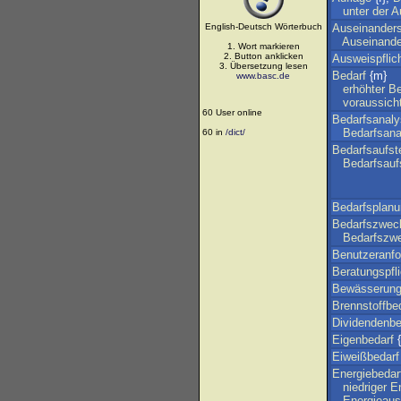
unter
der
A
English-Deutsch Wörterbuch
Auseinander
Auseinand
1. Wort markieren
2. Button anklicken
Ausweispflic
3. Übersetzung lesen
Bedarf
{m}
www.basc.de
erhöhter
Be
voraussicht
60 User online
Bedarfsanal
Bedarfsana
60 in
/dict/
Bedarfsaufst
Bedarfsauf
Bedarfsplan
Bedarfszwec
Bedarfszw
Benutzeranfo
Beratungspfli
Bewässerung
Brennstoffbe
Dividendenbe
Eigenbedarf
{
Eiweißbedarf
Energiebedar
niedriger
E
Energieaus