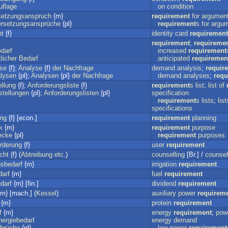
uflage
on
condition
setzungsanspruch
{m}
requirement
for
argumen
ersetzungsansprüche
{pl}
requirement
s
for
argu
ht
{f}
identity
card
requirement
requirement
;
requireme
darf
increased
requirement
licher
Bedarf
anticipated
requiremen
yse
{f};
Analyse
{f}
der
Nachfrage
demand
analysis
;
requir
lysen
{pl};
Analysen
{pl}
der
Nachfrage
demand
analyses
;
requ
ellung
{f};
Anforderungsliste
{f}
requirement
s
list
;
list
of
stellungen
{pl};
Anforderungslisten
{pl}
specification
requirement
s
lists
;
list
specifications
ung
{f} [econ.]
requirement
planning
k
{m}
requirement
purpose
ecke
{pl}
requirement
purposes
rderung
{f}
user
requirement
cht
{f} (
Abtreibung
etc
.)
counselling
[Br.] /
counsel
sbedarf
{m}
irrigation
requirement
darf
{m}
fuel
requirement
darf
{m} [fin.]
dividend
requirement
m} [mach.] (
Kessel
)
auxiliary
power
requirem
{m}
protein
requirement
f
{m}
energy
requirement
;
pow
nergiebedarf
energy
demand
brüche
{pl}
low
power
requirement