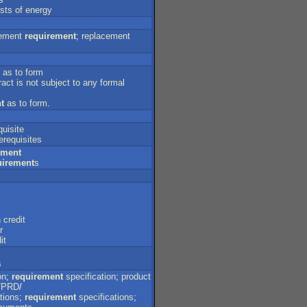
sts
of
energy
ement
requirement
;
replacement
as
to
form
ract
is
not
subject
to
any
formal
t
as
to
form
.
quisite
erequisites
ement
uirement
s
n
credit
r
it
s
on
;
requirement
specification
;
product
/
PRD
/
tions
;
requirement
specifications
;