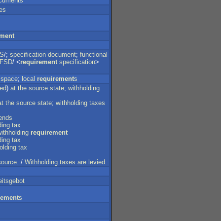
cuments
es
s
ement
S
/;
specification
document
;
functional
FSD
/ <
requirement
specification
>
space
;
local
requirement
s
ed
)
at
the
source
state
;
withholding
at
the
source
state
;
withholding
taxes
dends
ding
tax
ithholding
requirement
ding
tax
olding
tax
source
. /
Withholding
taxes
are
levied
.
eitsgebot
rement
s