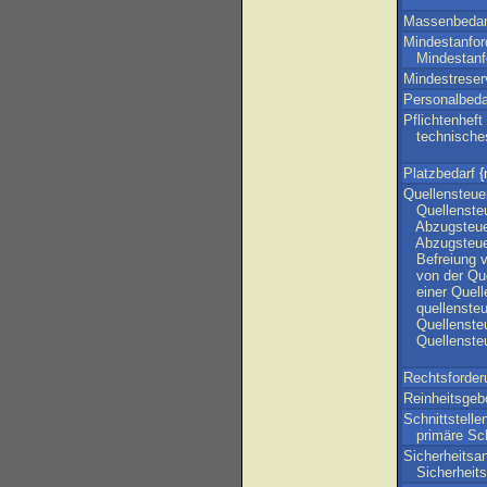
Massenbedar
Mindestanfor
Mindestanf
Mindestreserv
Personalbeda
Pflichtenheft
technische
Platzbedarf
{
Quellensteue
Quellenste
Abzugsteue
Abzugsteu
Befreiung
von
der
Qu
einer
Quell
quellensteu
Quellenste
Quellenste
Rechtsforder
Reinheitsgeb
Schnittstelle
primäre
Sch
Sicherheitsa
Sicherheit