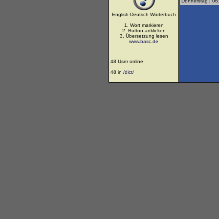
Donnerstag | 06
English-Deutsch Wörterbuch
1. Wort markieren
2. Button anklicken
3. Übersetzung lesen
www.basc.de
48 User online
48 in
/dict/