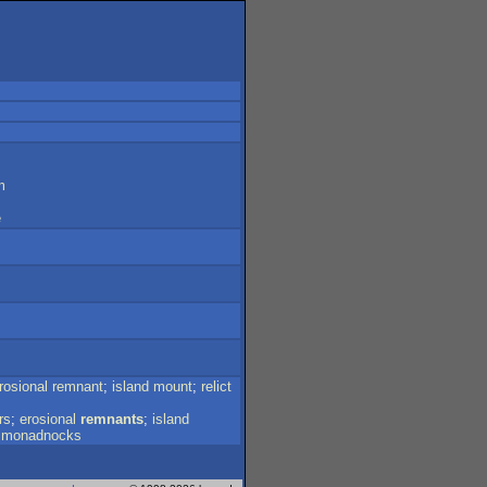
m
e
rosional
remnant
;
island
mount
;
relict
rs
;
erosional
remnants
;
island
;
monadnocks