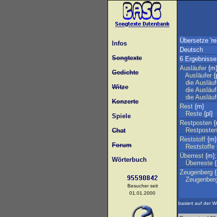
Übersetze 'r
Infos
Deutsch
Songtexte
6 Ergebnisse
Ausläufer
{m}
Gedichte
Ausläufer
{p
die
Ausläuf
Witze
die
Ausläuf
die
Ausläuf
Konzerte
Rest
{m}
Reste
{pl}
Spiele
Restposten
{
Restposte
Chat
Reststoff
{m}
Forum
Reststoffe
Überrest
{m}
Wörterbuch
Überreste
{
Zeugenberg
{
Zeugenber
Besucher seit
01.01.2000
basiert auf der W