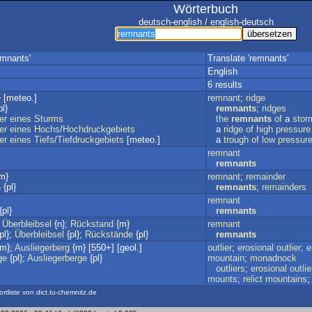
Wörterbuch
deutsch-english / english-deutsch
emnants'
Translate 'remnants'
English
6 results
 [meteo.]
remnant
;
ridge
l}
remnants
;
ridges
er
eines
Sturms
the
remnants
of
a
stor
er
eines
Hochs
/
Hochdruckgebiets
a
ridge
of
high
pressure
er
eines
Tiefs
/
Tiefdruckgebiets
[meteo.]
a
trough
of
low
pressur
remnant
remnants
m}
remnant
;
remainder
n
{pl}
remnants
;
remainders
remnant
{pl}
remnants
;
Überbleibsel
{n};
Rückstand
{m}
remnant
pl};
Überbleibsel
{pl};
Rückstände
{pl}
remnants
m};
Ausliegerberg
{m} [550+] [geol.]
outlier
;
erosional
outlier
;
e
ge
{pl};
Ausliegerberge
{pl}
mountain
;
monadnock
outliers
;
erosional
outlie
mounts
;
relict
mountains
ortliste von dict.tu-chemnitz.de