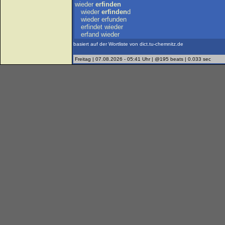
wieder
erfinden
wieder
erfinden
d
wieder
erfunden
erfindet
wieder
erfand
wieder
basiert auf der Wortliste von dict.tu-chemnitz.de
Freitag | 07.08.2026 - 05:41 Uhr | @195 beats | 0.033 sec