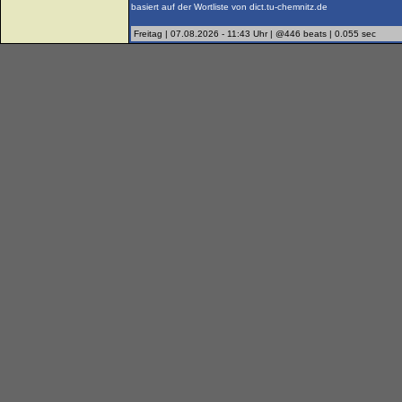
basiert auf der Wortliste von dict.tu-chemnitz.de
Freitag | 07.08.2026 - 11:43 Uhr | @446 beats | 0.055 sec