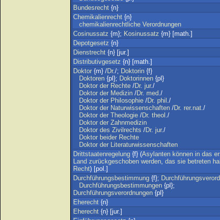
Bundesrecht
{n}
Chemikalienrecht
{n}
chemikalienrechtliche
Verordnungen
Cosinussatz
{m};
Kosinussatz
{m} [math.]
Depotgesetz
{n}
Dienstrecht
{n} [jur.]
Distributivgesetz
{n} [math.]
Doktor
{m} /
Dr
./;
Doktorin
{f}
Doktoren
{pl};
Doktorinnen
{pl}
Doktor
der
Rechte
/
Dr
.
jur
./
Doktor
der
Medizin
/
Dr
.
med
./
Doktor
der
Philosophie
/
Dr
.
phil
./
Doktor
der
Naturwissenschaften
/
Dr
.
rer
.
nat
./
Doktor
der
Theologie
/
Dr
.
theol
./
Doktor
der
Zahnmedizin
Doktor
des
Zivilrechts
/
Dr
.
jur
./
Doktor
beider
Rechte
Doktor
der
Literaturwissenschaften
Drittstaatenregelung
{f} (
Asylanten
können
in
das
er
Land
zurückgeschoben
werden
,
das
sie
betreten
ha
Recht
) [pol.]
Durchführungsbestimmung
{f};
Durchführungsveror
Durchführungsbestimmungen
{pl};
Durchführungsverordnungen
{pl}
Eherecht
{n}
Eherecht
{n} [jur.]