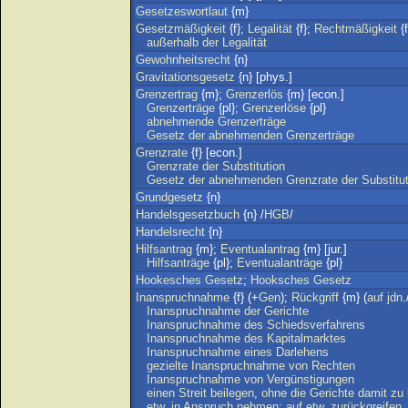
Gesetzeswortlaut
{m}
Gesetzmäßigkeit
{f};
Legalität
{f};
Rechtmäßigkeit
{f
außerhalb
der
Legalität
Gewohnheitsrecht
{n}
Gravitationsgesetz
{n} [phys.]
Grenzertrag
{m};
Grenzerlös
{m} [econ.]
Grenzerträge
{pl};
Grenzerlöse
{pl}
abnehmende
Grenzerträge
Gesetz
der
abnehmenden
Grenzerträge
Grenzrate
{f} [econ.]
Grenzrate
der
Substitution
Gesetz
der
abnehmenden
Grenzrate
der
Substitu
Grundgesetz
{n}
Handelsgesetzbuch
{n} /
HGB
/
Handelsrecht
{n}
Hilfsantrag
{m};
Eventualantrag
{m} [jur.]
Hilfsanträge
{pl};
Eventualanträge
{pl}
Hookesches
Gesetz
;
Hooksches
Gesetz
Inanspruchnahme
{f} (+
Gen
);
Rückgriff
{m} (
auf
jdn
.
Inanspruchnahme
der
Gerichte
Inanspruchnahme
des
Schiedsverfahrens
Inanspruchnahme
des
Kapitalmarktes
Inanspruchnahme
eines
Darlehens
gezielte
Inanspruchnahme
von
Rechten
Inanspruchnahme
von
Vergünstigungen
einen
Streit
beilegen
,
ohne
die
Gerichte
damit
zu
etw
.
in
Anspruch
nehmen
;
auf
etw
.
zurückgreifen