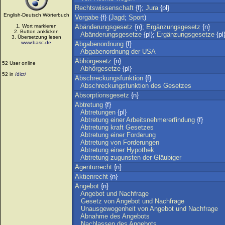
Rechtswissenschaft
{f};
Jura
{pl}
English-Deutsch Wörterbuch
Vorgabe
{f} (
Jagd
;
Sport
)
1. Wort markieren
Abänderungsgesetz
{n};
Ergänzungsgesetz
{n}
2. Button anklicken
Abänderungsgesetze
{pl};
Ergänzungsgesetze
{pl
3. Übersetzung lesen
www.basc.de
Abgabenordnung
{f}
Abgabenordnung
der
USA
Abhörgesetz
{n}
52 User online
Abhörgesetze
{pl}
52 in
/dict/
Abschreckungsfunktion
{f}
Abschreckungsfunktion
des
Gesetzes
Absorptionsgesetz
{n}
Abtretung
{f}
Abtretungen
{pl}
Abtretung
einer
Arbeitsnehmererfindung
{f}
Abtretung
kraft
Gesetzes
Abtretung
einer
Forderung
Abtretung
von
Forderungen
Abtretung
einer
Hypothek
Abtretung
zugunsten
der
Gläubiger
Agenturrecht
{n}
Aktienrecht
{n}
Angebot
{n}
Angebot
und
Nachfrage
Gesetz
von
Angebot
und
Nachfrage
Unausgewogenheit
von
Angebot
und
Nachfrage
Abnahme
des
Angebots
Nachlassen
des
Angebots