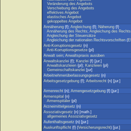
Veränderung
des
Angebots
Verschiebung
des
Angebots
effektives
Angebot
elastisches
Angebot
gekoppeltes
Angebot
Annäherung
{f};
Angleichung
{f};
Näherung
{f}
Annäherung
des
Rechts
;
Angleichung
des
Rechts
Angleichung
der
Steuersätze
Angleichung
der
nationalen
Rechtsvorschriften
(
E
Anti-Korruptionsgesetz
{n}
Anti-Korruptionsgesetze
{pl}
Anwalt
sein
;
Anwaltspraxis
ausüben
Anwaltskanzlei
{f};
Kanzlei
{f} [jur.]
Anwaltskanzleien
{pl};
Kanzleien
{pl}
Gemeinschaftskanzlei
[jur]
Arbeitnehmerüberlassungsgesetz
{n}
Arbeitsgesetzgebung
{f};
Arbeitsrecht
{n} [jur.]
Armenrecht
{n};
Armengesetzgebung
{f} [jur.]
Armenspital
{n}
Armenspitäler
{pl}
Arzneimittelgesetz
{n}
Assoziativgesetz
{n} [math.]
allgemeines
Assoziativgesetz
Aufenthaltsgesetz
{n} [jur.]
Auskunftspflicht
{f} (
Versicherungsrecht
) [jur.]