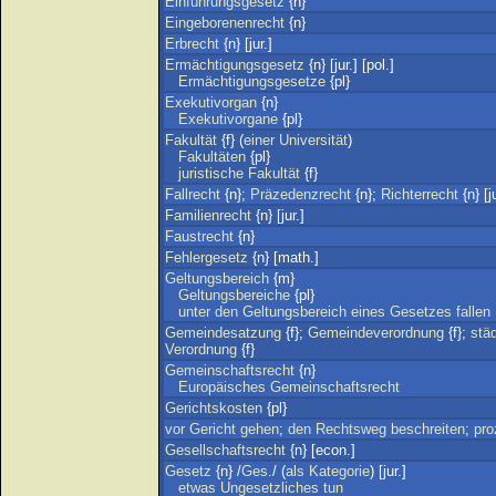
Einführungsgesetz
{n}
Eingeborenenrecht
{n}
Erbrecht
{n} [jur.]
Ermächtigungsgesetz
{n} [jur.] [pol.]
Ermächtigungsgesetze
{pl}
Exekutivorgan
{n}
Exekutivorgane
{pl}
Fakultät
{f} (
einer
Universität
)
Fakultäten
{pl}
juristische
Fakultät
{f}
Fallrecht
{n};
Präzedenzrecht
{n};
Richterrecht
{n} [ju
Familienrecht
{n} [jur.]
Faustrecht
{n}
Fehlergesetz
{n} [math.]
Geltungsbereich
{m}
Geltungsbereiche
{pl}
unter
den
Geltungsbereich
eines
Gesetzes
fallen
Gemeindesatzung
{f};
Gemeindeverordnung
{f};
stä
Verordnung
{f}
Gemeinschaftsrecht
{n}
Europäisches
Gemeinschaftsrecht
Gerichtskosten
{pl}
vor
Gericht
gehen
;
den
Rechtsweg
beschreiten
;
pro
Gesellschaftsrecht
{n} [econ.]
Gesetz
{n} /
Ges
./ (
als
Kategorie
) [jur.]
etwas
Ungesetzliches
tun