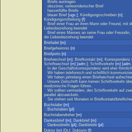
Briefe
austragen
obszöner
,
verleumderischer
Brief
hasserfüllte
Briefe
blauer
Brief
[ugs.];
Kündigungsschreiben
{n};
Kündigungsmitteilung
{f}
Brief
einer
Frau
an
ihren
Mann
oder
Freund
,
mit
d
Liebesbeziehung
beendet
Brief
eines
Mannes
an
seine
Frau
oder
Freundin
,
die
Liebesbeziehung
beendet
Briefadel
{m}
Briefgeheimnis
{n}
Briefporto
{n}
Briefwechsel
{m};
Briefkontakt
{m};
Korrespondenz
{
Schriftwechsel
{m} [adm.];
Schriftverkehr
{m} [adm.]
In
der
Geschäftskorrespondenz
wird
eher
förmlic
Wir
haben
telefonisch
und
schriftlich
kommunizier
Wir
haben
jahrelang
einen
Briefwechsel
aufrechte
Unsere
Zeitschrift
kann
keinen
Schriftverkehr
übe
medizinische
Fragen
führen
.
Wir
sollten
vermeiden
,
den
Schriftverkehr
auf
zwe
parallel
abzuwickeln
.
Sie
stehen
seit
Monaten
in
Briefkontakt
/
brieflich
Buchstabe
{m}
Buchstaben
{pl}
Buchstabendreher
{m}
Dankesbrief
{m};
Dankbrief
{m}
Dankesbriefe
{pl};
Dankbriefe
{pl}
Doktor
{m} /
Dr
./;
Doktorin
{f}