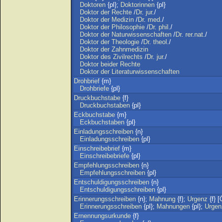
Doktoren
{pl};
Doktorinnen
{pl}
Doktor
der
Rechte
/
Dr
.
jur
./
Doktor
der
Medizin
/
Dr
.
med
./
Doktor
der
Philosophie
/
Dr
.
phil
./
Doktor
der
Naturwissenschaften
/
Dr
.
rer
.
nat
./
Doktor
der
Theologie
/
Dr
.
theol
./
Doktor
der
Zahnmedizin
Doktor
des
Zivilrechts
/
Dr
.
jur
./
Doktor
beider
Rechte
Doktor
der
Literaturwissenschaften
Drohbrief
{m}
Drohbriefe
{pl}
Druckbuchstabe
{f}
Druckbuchstaben
{pl}
Eckbuchstabe
{m}
Eckbuchstaben
{pl}
Einladungsschreiben
{n}
Einladungsschreiben
{pl}
Einschreibebrief
{m}
Einschreibebriefe
{pl}
Empfehlungsschreiben
{n}
Empfehlungsschreiben
{pl}
Entschuldigungsschreiben
{n}
Entschuldigungsschreiben
{pl}
Erinnerungsschreiben
{n};
Mahnung
{f};
Urgenz
{f} [
Erinnerungsschreiben
{pl};
Mahnungen
{pl};
Urgen
Ernennungsurkunde
{f}