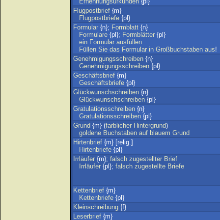
Ernennungsurkunden
{pl}
Flugpostbrief
{m}
Flugpostbriefe
{pl}
Formular
{n};
Formblatt
{n}
Formulare
{pl};
Formblätter
{pl}
ein
Formular
ausfüllen
Füllen
Sie
das
Formular
in
Großbuchstaben
aus
!
Genehmigungsschreiben
{n}
Genehmigungsschreiben
{pl}
Geschäftsbrief
{m}
Geschäftsbriefe
{pl}
Glückwunschschreiben
{n}
Glückwunschschreiben
{pl}
Gratulationsschreiben
{n}
Gratulationsschreiben
{pl}
Grund
{m} (
farblicher
Hintergrund
)
goldene
Buchstaben
auf
blauem
Grund
Hirtenbrief
{m} [relig.]
Hirtenbriefe
{pl}
Irrläufer
{m};
falsch
zugestellter
Brief
Irrläufer
{pl};
falsch
zugestellte
Briefe
Kettenbrief
{m}
Kettenbriefe
{pl}
Kleinschreibung
{f}
Leserbrief
{m}