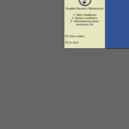
English-Deutsch Wörterbuch
1. Wort markieren
2. Button anklicken
3. Übersetzung lesen
www.basc.de
52 User online
52 in
/dict/