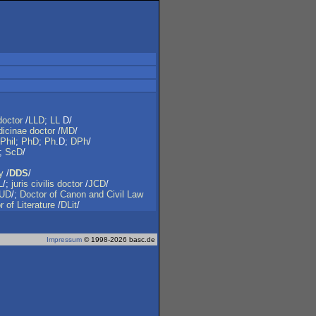
doctor
/
LLD
;
LL
D/
icinae
doctor
/
MD
/
Phil
;
PhD
;
Ph
.D;
DPh
/
;
ScD
/
y
/
DDS
/
L
/;
juris
civilis
doctor
/
JCD
/
UD
/;
Doctor
of
Canon
and
Civil
Law
r
of
Literature
/
DLit
/
Impressum
© 1998-2026 basc.de