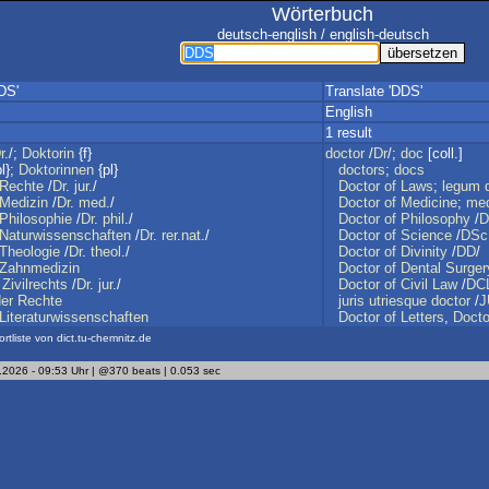
Wörterbuch
deutsch-english / english-deutsch
DS'
Translate 'DDS'
English
1 result
r
./;
Doktorin
{f}
doctor
/
Dr
/;
doc
[coll.]
l};
Doktorinnen
{pl}
doctors
;
docs
Rechte
/
Dr
.
jur
./
Doctor
of
Laws
;
legum
Medizin
/
Dr
.
med
./
Doctor
of
Medicine
;
med
Philosophie
/
Dr
.
phil
./
Doctor
of
Philosophy
/
D
Naturwissenschaften
/
Dr
.
rer
.
nat
./
Doctor
of
Science
/
DSc
Theologie
/
Dr
.
theol
./
Doctor
of
Divinity
/
DD
/
Zahnmedizin
Doctor
of
Dental
Surger
Zivilrechts
/
Dr
.
jur
./
Doctor
of
Civil
Law
/
DC
der
Rechte
juris
utriesque
doctor
/
J
Literaturwissenschaften
Doctor
of
Letters
,
Docto
ortliste von dict.tu-chemnitz.de
.2026 - 09:53 Uhr | @370 beats | 0.053 sec