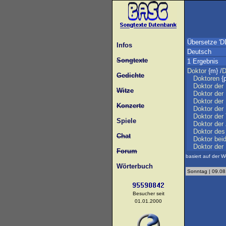
Übersetze 'D
Infos
Deutsch
Songtexte
1 Ergebnis
Doktor
{m} /
D
Gedichte
Doktoren
{p
Doktor
der
Witze
Doktor
der
Doktor
der
Konzerte
Doktor
der
Doktor
der
Spiele
Doktor
der
Doktor
des
Chat
Doktor
bei
Doktor
der
Forum
basiert auf der W
Wörterbuch
Sonntag | 09.08
Besucher seit
01.01.2000