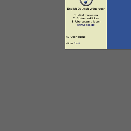
English-Deutsch Wörterbuch
1. Wort markieren
2. Button anklicken
3. Übersetzung lesen
www.basc.de
49 User online
49 in
/dict/