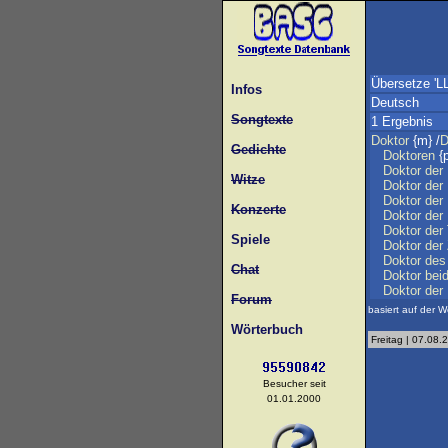
Übersetze 'L
Infos
Deutsch
Songtexte
1 Ergebnis
Doktor
{m} /
D
Gedichte
Doktoren
{p
Doktor
der
Witze
Doktor
der
Doktor
der
Konzerte
Doktor
der
Doktor
der
Spiele
Doktor
der
Doktor
des
Chat
Doktor
bei
Doktor
der
Forum
basiert auf der W
Wörterbuch
Freitag | 07.08.
Besucher seit
01.01.2000