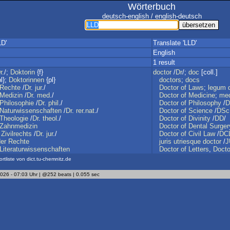
Wörterbuch
deutsch-english / english-deutsch
LD'
Translate 'LLD'
English
1 result
r
./;
Doktorin
{f}
doctor
/
Dr
/;
doc
[coll.]
l};
Doktorinnen
{pl}
doctors
;
docs
Rechte
/
Dr
.
jur
./
Doctor
of
Laws
;
legum
Medizin
/
Dr
.
med
./
Doctor
of
Medicine
;
med
Philosophie
/
Dr
.
phil
./
Doctor
of
Philosophy
/
D
Naturwissenschaften
/
Dr
.
rer
.
nat
./
Doctor
of
Science
/
DSc
Theologie
/
Dr
.
theol
./
Doctor
of
Divinity
/
DD
/
Zahnmedizin
Doctor
of
Dental
Surger
Zivilrechts
/
Dr
.
jur
./
Doctor
of
Civil
Law
/
DC
der
Rechte
juris
utriesque
doctor
/
J
Literaturwissenschaften
Doctor
of
Letters
,
Docto
ortliste von dict.tu-chemnitz.de
2026 - 07:03 Uhr | @252 beats | 0.055 sec