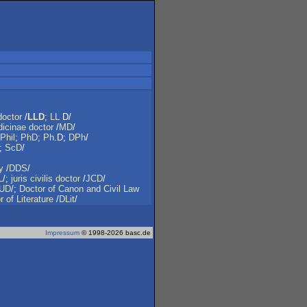
doctor
/
LLD
;
LL
D/
icinae
doctor
/
MD
/
Phil
;
PhD
;
Ph
.D;
DPh
/
;
ScD
/
y
/
DDS
/
L
/;
juris
civilis
doctor
/
JCD
/
UD
/;
Doctor
of
Canon
and
Civil
Law
r
of
Literature
/
DLit
/
Impressum
© 1998-2026 basc.de