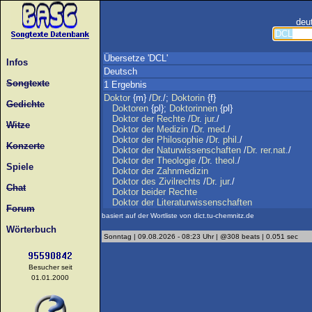
deu
Übersetze 'DCL'
Infos
Deutsch
Songtexte
1 Ergebnis
Doktor
{m} /
Dr
./;
Doktorin
{f}
Gedichte
Doktoren
{pl};
Doktorinnen
{pl}
Doktor
der
Rechte
/
Dr
.
jur
./
Witze
Doktor
der
Medizin
/
Dr
.
med
./
Doktor
der
Philosophie
/
Dr
.
phil
./
Konzerte
Doktor
der
Naturwissenschaften
/
Dr
.
rer
.
nat
./
Doktor
der
Theologie
/
Dr
.
theol
./
Spiele
Doktor
der
Zahnmedizin
Doktor
des
Zivilrechts
/
Dr
.
jur
./
Chat
Doktor
beider
Rechte
Doktor
der
Literaturwissenschaften
Forum
basiert auf der Wortliste von dict.tu-chemnitz.de
Wörterbuch
Sonntag | 09.08.2026 - 08:23 Uhr | @308 beats | 0.051 sec
Besucher seit
01.01.2000