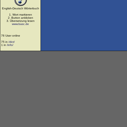
English-Deutsch Wörterbuch
1. Wort markieren
2. Button anklicken
3. Übersetzung lesen
www.basc.de
76 User online
75 in
/dict/
1 in
/info/