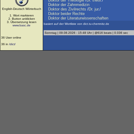
Doktor
der
Theologie
/
Dr
.
theol
./
Doktor
der
Zahnmedizin
Doktor
des
Zivilrechts
/
Dr
.
jur
./
English-Deutsch Wörterbuch
Doktor
beider
Rechte
1. Wort markieren
Doktor
der
Literaturwissenschaften
2. Button anklicken
3. Übersetzung lesen
basiert auf der Wortliste von dict.tu-chemnitz.de
www.basc.de
Sonntag | 09.08.2026 - 15:48 Uhr | @616 beats | 0.036 sec
36 User online
36 in
/dict/