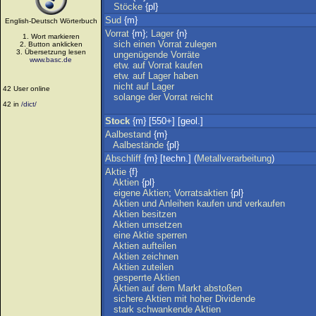
Stöcke
{pl}
Sud
{m}
English-Deutsch Wörterbuch
Vorrat
{m};
Lager
{n}
1. Wort markieren
sich
einen
Vorrat
zulegen
2. Button anklicken
3. Übersetzung lesen
ungenügende
Vorräte
www.basc.de
etw
.
auf
Vorrat
kaufen
etw
.
auf
Lager
haben
nicht
auf
Lager
42 User online
solange
der
Vorrat
reicht
42 in
/dict/
Stock
{m} [550+] [geol.]
Aalbestand
{m}
Aalbestände
{pl}
Abschliff
{m} [techn.] (
Metallverarbeitung
)
Aktie
{f}
Aktien
{pl}
eigene
Aktien
;
Vorratsaktien
{pl}
Aktien
und
Anleihen
kaufen
und
verkaufen
Aktien
besitzen
Aktien
umsetzen
eine
Aktie
sperren
Aktien
aufteilen
Aktien
zeichnen
Aktien
zuteilen
gesperrte
Aktien
Aktien
auf
dem
Markt
abstoßen
sichere
Aktien
mit
hoher
Dividende
stark
schwankende
Aktien