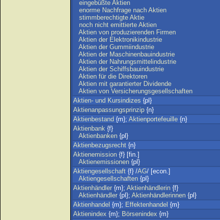
eingebüßte
Aktien
enorme
Nachfrage
nach
Aktien
stimmberechtigte
Aktie
noch
nicht
emittierte
Aktien
Aktien
von
produzierenden
Firmen
Aktien
der
Elektronikindustrie
Aktien
der
Gummiindustrie
Aktien
der
Maschinenbauindustrie
Aktien
der
Nahrungsmittelindustrie
Aktien
der
Schiffsbauindustrie
Aktien
für
die
Direktoren
Aktien
mit
garantierter
Dividende
Aktien
von
Versicherungsgesellschaften
Aktien-
und
Kursindizes
{pl}
Aktienanpassungsprinzip
{n}
Aktienbestand
{m};
Aktienportefeuille
{n}
Aktienbank
{f}
Aktienbanken
{pl}
Aktienbezugsrecht
{n}
Aktienemission
{f} [fin.]
Aktienemissionen
{pl}
Aktiengesellschaft
{f} /
AG
/ [econ.]
Aktiengesellschaften
{pl}
Aktienhändler
{m};
Aktienhändlerin
{f}
Aktienhändler
{pl};
Aktienhändlerinnen
{pl}
Aktienhandel
{m};
Effektenhandel
{m}
Aktienindex
{m};
Börsenindex
{m}