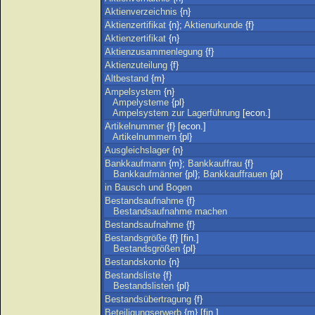
Aktienverzeichnis
{n}
Aktienzertifikat
{n};
Aktienurkunde
{f}
Aktienzertifikat
{n}
Aktienzusammenlegung
{f}
Aktienzuteilung
{f}
Altbestand
{m}
Ampelsystem
{n}
Ampelysteme
{pl}
Ampelsystem
zur
Lagerführung
[econ.]
Artikelnummer
{f} [econ.]
Artikelnummern
{pl}
Ausgleichslager
{n}
Bankkaufmann
{m};
Bankkauffrau
{f}
Bankkaufmänner
{pl};
Bankkauffrauen
{pl}
in
Bausch
und
Bogen
Bestandsaufnahme
{f}
Bestandsaufnahme
machen
Bestandsaufnahme
{f}
Bestandsgröße
{f} [fin.]
Bestandsgrößen
{pl}
Bestandskonto
{n}
Bestandsliste
{f}
Bestandslisten
{pl}
Bestandsübertragung
{f}
Beteiligungserwerb
{m} [fin.]