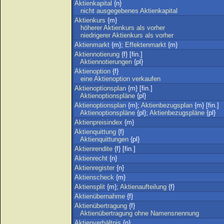
Aktienkapital
{n}
nicht
ausgegebenes
Aktienkapital
Aktienkurs
{m}
höherer
Aktienkurs
als
vorher
niedrigerer
Aktienkurs
als
vorher
Aktienmarkt
{m};
Effektenmarkt
{m}
Aktiennotierung
{f} [fin.]
Aktiennotierungen
{pl}
Aktienoption
{f}
eine
Aktienoption
verkaufen
Aktienoptionsplan
{m} [fin.]
Aktienoptionspläne
{pl}
Aktienoptionsplan
{m};
Aktienbezugsplan
{m} [fin.]
Aktienoptionspläne
{pl};
Aktienbezugspläne
{pl}
Aktienpreisindex
{m}
Aktienquittung
{f}
Aktienquittungen
{pl}
Aktienrendite
{f} [fin.]
Aktienrecht
{n}
Aktienregister
{n}
Aktienscheck
{m}
Aktiensplit
{m};
Aktienaufteilung
{f}
Aktienübernahme
{f}
Aktienübertragung
{f}
Aktienübertragung
ohne
Namensnennung
Aktienverhältnis
{n}