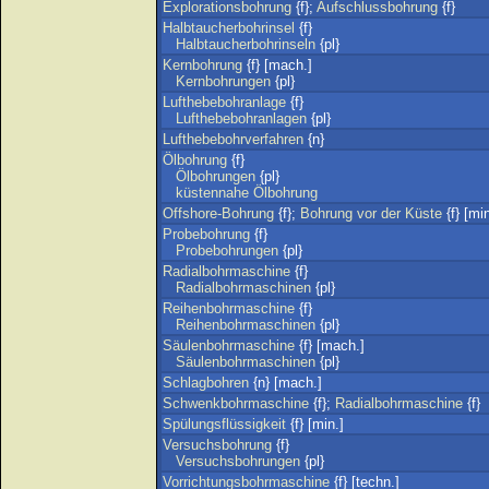
Explorationsbohrung
{f};
Aufschlussbohrung
{f}
Halbtaucherbohrinsel
{f}
Halbtaucherbohrinseln
{pl}
Kernbohrung
{f} [mach.]
Kernbohrungen
{pl}
Lufthebebohranlage
{f}
Lufthebebohranlagen
{pl}
Lufthebebohrverfahren
{n}
Ölbohrung
{f}
Ölbohrungen
{pl}
küstennahe
Ölbohrung
Offshore-Bohrung
{f};
Bohrung
vor
der
Küste
{f} [min
Probebohrung
{f}
Probebohrungen
{pl}
Radialbohrmaschine
{f}
Radialbohrmaschinen
{pl}
Reihenbohrmaschine
{f}
Reihenbohrmaschinen
{pl}
Säulenbohrmaschine
{f} [mach.]
Säulenbohrmaschinen
{pl}
Schlagbohren
{n} [mach.]
Schwenkbohrmaschine
{f};
Radialbohrmaschine
{f}
Spülungsflüssigkeit
{f} [min.]
Versuchsbohrung
{f}
Versuchsbohrungen
{pl}
Vorrichtungsbohrmaschine
{f} [techn.]