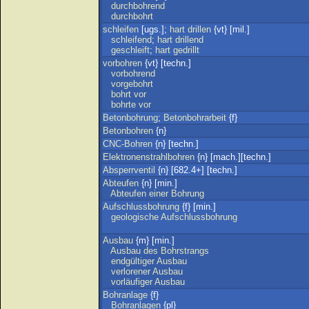
durchbohrend
durchbohrt
schleifen
[ugs.];
hart
drillen
{vt} [mil.]
schleifend
;
hart
drillend
geschleift
;
hart
gedrillt
vorbohren
{vt} [techn.]
vorbohrend
vorgebohrt
bohrt
vor
bohrte
vor
Betonbohrung
;
Betonbohrarbeit
{f}
Betonbohren
{n}
CNC-Bohren
{n} [techn.]
Elektronenstrahlbohren
{n} [mach.][techn.]
Absperrventil
{n} [682.4+] [techn.]
Abteufen
{n} [min.]
Abteufen
einer
Bohrung
Aufschlussbohrung
{f} [min.]
geologische
Aufschlussbohrung
Ausbau
{m} [min.]
Ausbau
des
Bohrstrangs
endgültiger
Ausbau
verlorener
Ausbau
vorläufiger
Ausbau
Bohranlage
{f}
Bohranlagen
{pl}