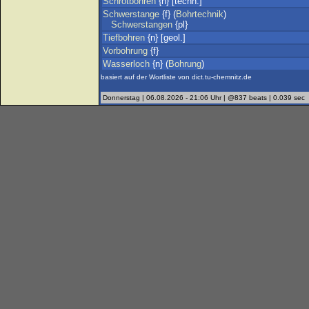
Schrotbohren
{n} [techn.]
Schwerstange
{f} (
Bohrtechnik
)
Schwerstangen
{pl}
Tiefbohren
{n} [geol.]
Vorbohrung
{f}
Wasserloch
{n} (
Bohrung
)
basiert auf der Wortliste von dict.tu-chemnitz.de
Donnerstag | 06.08.2026 - 21:06 Uhr | @837 beats | 0.039 sec