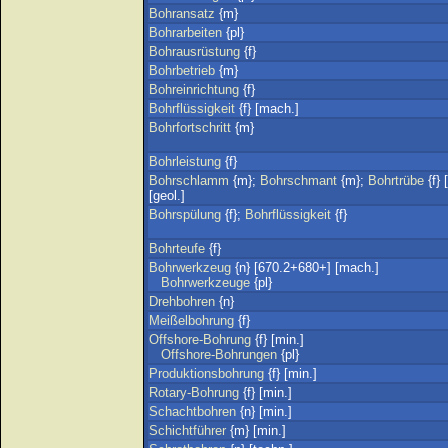
Bohransatz
{m}
Bohrarbeiten
{pl}
Bohrausrüstung
{f}
Bohrbetrieb
{m}
Bohreinrichtung
{f}
Bohrflüssigkeit
{f} [mach.]
Bohrfortschritt
{m}
Bohrleistung
{f}
Bohrschlamm
{m};
Bohrschmant
{m};
Bohrtrübe
{f} 
[geol.]
Bohrspülung
{f};
Bohrflüssigkeit
{f}
Bohrteufe
{f}
Bohrwerkzeug
{n} [670.2+680+] [mach.]
Bohrwerkzeuge
{pl}
Drehbohren
{n}
Meißelbohrung
{f}
Offshore-Bohrung
{f} [min.]
Offshore-Bohrungen
{pl}
Produktionsbohrung
{f} [min.]
Rotary-Bohrung
{f} [min.]
Schachtbohren
{n} [min.]
Schichtführer
{m} [min.]