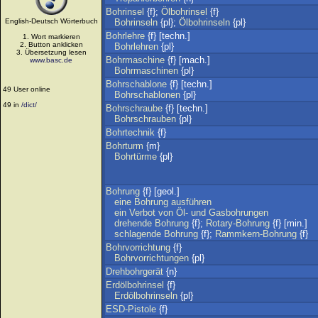
Bohrinsel
{f};
Ölbohrinsel
{f}
English-Deutsch Wörterbuch
Bohrinseln
{pl};
Ölbohrinseln
{pl}
Bohrlehre
{f} [techn.]
1. Wort markieren
2. Button anklicken
Bohrlehren
{pl}
3. Übersetzung lesen
Bohrmaschine
{f} [mach.]
www.basc.de
Bohrmaschinen
{pl}
Bohrschablone
{f} [techn.]
49 User online
Bohrschablonen
{pl}
49 in
/dict/
Bohrschraube
{f} [techn.]
Bohrschrauben
{pl}
Bohrtechnik
{f}
Bohrturm
{m}
Bohrtürme
{pl}
Bohrung
{f} [geol.]
eine
Bohrung
ausführen
ein
Verbot
von
Öl-
und
Gasbohrungen
drehende
Bohrung
{f};
Rotary-Bohrung
{f} [min.]
schlagende
Bohrung
{f};
Rammkern-Bohrung
{f}
Bohrvorrichtung
{f}
Bohrvorrichtungen
{pl}
Drehbohrgerät
{n}
Erdölbohrinsel
{f}
Erdölbohrinseln
{pl}
ESD-Pistole
{f}