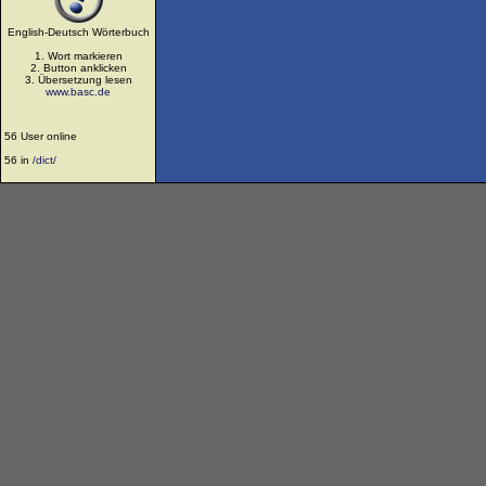
English-Deutsch Wörterbuch
1. Wort markieren
2. Button anklicken
3. Übersetzung lesen
www.basc.de
56 User online
56 in
/dict/