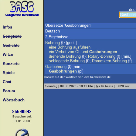
deu
Übersetze 'Gasbohrungen'
Infos
Deutsch
Songtexte
2 Ergebnisse
Bohrung
{f} [geol.]
Gedichte
eine
Bohrung
ausführen
ein
Verbot
von
Öl-
und
Gasbohrungen
Witze
drehende
Bohrung
{f};
Rotary-Bohrung
{f} [min.]
schlagende
Bohrung
{f};
Rammkern-Bohrung
{f}
Konzerte
Gasbohrung
{f} [min.]
Gasbohrungen
{pl}
Spiele
basiert auf der Wortliste von dict.tu-chemnitz.de
Chat
Sonntag | 09.08.2026 - 18:11 Uhr | @716 beats | 0.028 sec
Forum
Wörterbuch
Besucher seit
01.01.2000