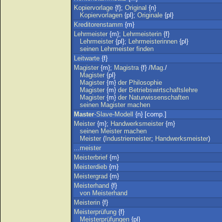
Kopiervorlage
{f};
Original
{n}
Kopiervorlagen
{pl};
Originale
{pl}
Kreditorenstamm
{m}
Lehrmeister
{m};
Lehrmeisterin
{f}
Lehrmeister
{pl};
Lehrmeisterinnen
{pl}
seinen
Lehrmeister
finden
Leitwarte
{f}
Magister
{m};
Magistra
{f} /
Mag
./
Magister
{pl}
Magister
{m}
der
Philosophie
Magister
{m}
der
Betriebswirtschaftslehre
Magister
{m}
der
Naturwissenschaften
seinen
Magister
machen
Master
-Slave-Modell
{n} [comp.]
Meister
{m};
Handwerksmeister
{m}
seinen
Meister
machen
Meister
(
Industriemeister
;
Handwerksmeister
)
...
meister
Meisterbrief
{m}
Meisterdieb
{m}
Meistergrad
{m}
Meisterhand
{f}
von
Meisterhand
Meisterin
{f}
Meisterprüfung
{f}
Meisterprüfungen
{pl}