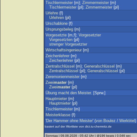
Tischlermeister
{m};
Zimmermeister
{m}
Tischlermeister
{pl};
Zimmermeister
{pl}
Urlehre
{f}
Urlehren
{pl}
Urschablone
{f}
Ursprungsbeleg
{m}
Vorgesetzte
{m,f};
Vorgesetzter
Vorgesetzten
{pl}
strenger
Vorgesetzter
Wirtschaftsingenieur
{m}
Zeichenlehrer
{m}
Zeichenlehrer
{pl}
Zentralschlüssel
{m};
Generalschlüssel
{m}
Zentralschlüssel
{pl};
Generalschlüssel
{pl}
Zeremonienmeister
{m}
Zwei
master
{m}
Zwei
master
{pl}
Übung
macht
den
Meister
. [Sprw.]
Hauptmieter
{m}
Hauptmieter
{pl}
Tischlermeister
{m}
Meisterklasse
{f}
'
Der
Hammer
ohne
Meister
' (
von
Boulez
/
Werktitel
)
basiert auf der Wortliste von dict.tu-chemnitz.de
Sonntag | 09.08.2026 - 05:42 Uhr | @196 beats | 0.046 sec