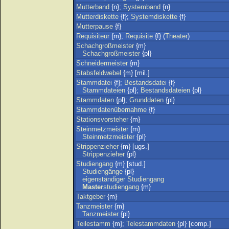
Mutterband
{n};
Systemband
{n}
Mutterdiskette
{f};
Systemdiskette
{f}
Mutterpause
{f}
Requisiteur
{m};
Requisite
{f} (
Theater
)
Schachgroßmeister
{m}
Schachgroßmeister
{pl}
Schneidermeister
{m}
Stabsfeldwebel
{m} [mil.]
Stammdatei
{f};
Bestandsdatei
{f}
Stammdateien
{pl};
Bestandsdateien
{pl}
Stammdaten
{pl};
Grunddaten
{pl}
Stammdatenübernahme
{f}
Stationsvorsteher
{m}
Steinmetzmeister
{m}
Steinmetzmeister
{pl}
Strippenzieher
{m} [ugs.]
Strippenzieher
{pl}
Studiengang
{m} [stud.]
Studiengänge
{pl}
eigenständiger
Studiengang
Master
studiengang
{m}
Taktgeber
{m}
Tanzmeister
{m}
Tanzmeister
{pl}
Teilestamm
{m};
Telestammdaten
{pl} [comp.]