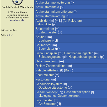
Artikelstammerweiterung
{f}
Artikelstammfeld
{n}
English-Deutsch Wörterbuch
Artikelstammkonvertierung
{f}
1. Wort markieren
2. Button anklicken
Artikelstammwartung
{f}
3. Übersetzung lesen
www.basc.de
Ausbilder
{m} [mil.] (
für
Rekruten
)
Ausbilder
{pl}
Balettmeister
{m}
84 User online
Balettmeister
{pl}
84 in
/dict/
Bauherr
{m}
Bauherren
{pl}
Baumeister
{m}
Baumeister
{pl}
Bebauungsplan
{m};
Hauptbebauungsplan
{m}
Bebauungspläne
{pl};
Hauptbebauungspläne
{pl}
Debitorenstamm
{m}
Diplom-Zahnmediziner
{m}
Fahrdienstleitung
{f} (
Bahn
)
Fechtmeister
{m}
Festordner
{m}
Gebäudeleitsystem
{n}
Gebäudeleitsysteme
{pl}
Gesamtkonzept
{n};
Gesamtkonzeption
{f}
ökologisches
Gesamtkonzept
Großmeister
{m}
Großmeister
{pl}