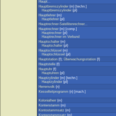
Haupt
...
Hauptbremszylinder
{m} [techn.]
Hauptbremszylinder
{pl}
Hauptlehrer
{m}
Hauptlehrer
{pl}
Hauptrechner-Satellitenrechner
...
Hauptrechner
{m} [comp.]
Hauptrechner
{pl}
Hauptrechner
im
Verbund
Hauptschalter
{m}
Hauptschalter
{pl}
Hauptschlüssel
{m}
Hauptschlüssel
{pl}
Hauptstation
{f};
Überwachungsstation
{f}
Hauptstelle
{f}
Hauptuhr
{f}
Hauptuhren
{pl}
Hauptzylinder
{m} [techn.]
Hauptzylinder
{pl}
Herrenvolk
{n}
Kesselleitprogramm
{n} [mach.]
Kolonialherr
{m}
Kontenstamm
{m}
Kontostammsatz
{m}
Kontenstammsatz
{m}