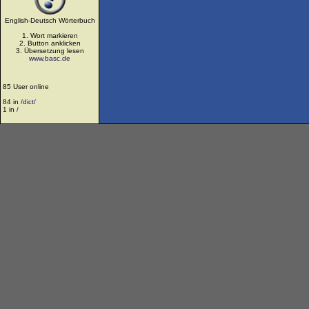
English-Deutsch Wörterbuch
1. Wort markieren
2. Button anklicken
3. Übersetzung lesen
www.basc.de
85 User online
84 in
/dict/
1 in
/