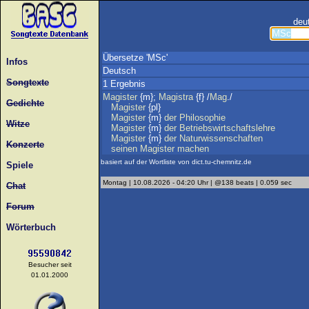
deu
Übersetze 'MSc'
Infos
Deutsch
Songtexte
1 Ergebnis
Magister
{m};
Magistra
{f} /
Mag
./
Gedichte
Magister
{pl}
Magister
{m}
der
Philosophie
Witze
Magister
{m}
der
Betriebswirtschaftslehre
Magister
{m}
der
Naturwissenschaften
Konzerte
seinen
Magister
machen
basiert auf der Wortliste von dict.tu-chemnitz.de
Spiele
Montag | 10.08.2026 - 04:20 Uhr | @138 beats | 0.059 sec
Chat
Forum
Wörterbuch
Besucher seit
01.01.2000