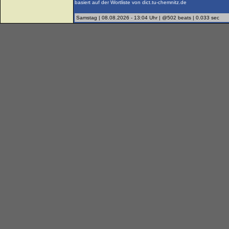
basiert auf der Wortliste von dict.tu-chemnitz.de
Samstag | 08.08.2026 - 13:04 Uhr | @502 beats | 0.033 sec