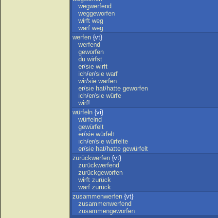
wegwerfend
weggeworfen
wirft
weg
warf
weg
werfen
{vt}
werfend
geworfen
du
wirfst
er
/
sie
wirft
ich
/
er
/
sie
warf
wir
/
sie
warfen
er
/
sie
hat
/
hatte
geworfen
ich
/
er
/
sie
würfe
wirf
!
würfeln
{vi}
würfelnd
gewürfelt
er
/
sie
würfelt
ich
/
er
/
sie
würfelte
er
/
sie
hat
/
hatte
gewürfelt
zurückwerfen
{vt}
zurückwerfend
zurückgeworfen
wirft
zurück
warf
zurück
zusammenwerfen
{vt}
zusammenwerfend
zusammengeworfen