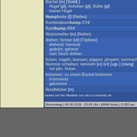
Büchel
{m} [Süddt.]
Hügel
{pl};
Anhöhen
{pl};
Bühle
{pl}
kleiner
Hügel
Hump
breite
{f} (
Reifen
)
Kombinations
hump
/
CH
/
Rund
hump
/
RH
/
Wulststreifen
{m} (
Reifen
)
drehen
;
formen
{vt} (
Töpferei
)
drehend
;
formend
gedreht
;
geformt
vom
Stock
drehen
ficken
;
vögeln
;
bumsen
;
poppen
;
pimpern
;
rummac
Nummer
schieben
;
rammeln
{vi} {vt} [ugs.] [slang]
mit
jdm
.
ficken
krümmen
;
zu
einem
Buckel
krümmen
krümmend
gekrümmt
Rundhöcker
{m}
basiert auf der Wortliste von dict.tu-chemnitz.de
Donnerstag | 06.08.2026 - 23:45 Uhr | @948 beats | 0.050 sec