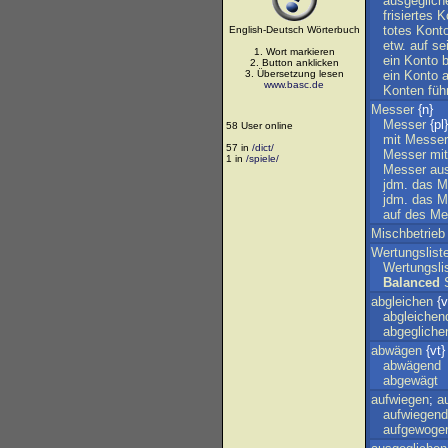
ausgeglich
frisiertes
K
totes
Kont
English-Deutsch Wörterbuch
etw
.
auf
se
1. Wort markieren
ein
Konto
2. Button anklicken
3. Übersetzung lesen
ein
Konto
www.basc.de
Konten
füh
Messer
{n}
Messer
{pl}
58 User online
mit
Messer
57 in
/dict/
Messer
mit
1 in
/spiele/
Messer
au
jdm
.
das
M
jdm
.
das
M
auf
des
Me
Mischbetrieb
Wertungslist
Wertungsli
Balanced
abgleichen
{v
abgleichen
abgegliche
abwägen
{vt}
abwägend
abgewägt
aufwiegen
;
a
aufwiegend
aufgewoge