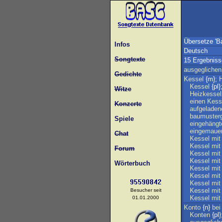
Übersetze 'B
Infos
Deutsch
Songtexte
15 Ergebniss
ausgeglichen
Gedichte
Kessel
{m};
Kessel
{pl}
Witze
Heizkessel
einen
Kess
Konzerte
aufgeladen
baumusterg
Spiele
eingehängt
eingemauer
Chat
Kessel
mit
Kessel
mit
Forum
Kessel
mit
Kessel
mit
Wörterbuch
Kessel
mit
Kessel
mit
Kessel
mit
Kessel
mit
Besucher seit
Kessel
mit
01.01.2000
Konto
{n}
bei
Konten
{pl}