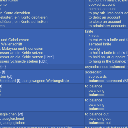
enes
Konto
account
in
balance
;
bal
onto
cooked
account
o
nominal
account
in
Konto
einzahlen
to
pay
sth
.
into
one
's
a
belasten
;
ein
Konto
debitieren
to
debit
an
account
auflösen
;
ein
Konto
schließen
to
close
an
account
ren
to
administer
accounts
knife
knives
und
Gabel
essen
to
eat
with
a
knife
and
f
Wellenschliff
serrated
knife
s
Malaysia
und
Indonesien
parang
esser
an
die
Kehle
setzen
to
hold
a
knife
to
sb
.'s
t
esser
an
die
Kehle
setzen
[übtr.]
to
hold
so
.
at
gunpoint
[
ssers
Schneide
stehen
[übtr.]
to
hang
in
the
balance
;
{m}
asynchronous
balanced
e
{f}
scorecard
sten
{pl}
scorecards
Scorecard
{f};
ausgewogene
Wertungsliste
balanced
scorecard
/
B
t}
to
balance
d
balancing
n
balanced
to
balance
balancing
balanced
usgleichen
{vt}
to
balance
out
;
ausgleichend
balancing
out
n
;
ausgeglichen
balanced
out