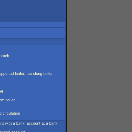
stack
upported
boiler
;
top-slung
boiler
ler
tom
boiler
d
circulation
nt
with
a
bank
;
account
at
a
bank