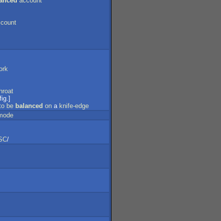
anced
account
ccount
ork
hroat
fig.]
to
be
balanced
on
a
knife-edge
mode
SC
/