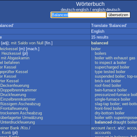
Wörterbuch
deutsch-english / english-deutsch
alanced'
Translate 'Balanced'
English
e
15 results
{adj};
mit
Saldo
von
Null
[fin.]
balanced
Heizkessel
{m} [mach.]
boiler
;
Heizkessel
{pl}
boilers
mit
Abgaskamin
boiler
with
exhaust
gas
el
befahren
to
inspect
a
boiler
er
Kessel
supercharged
boiler
eprüfter
Kessel
type
tested
boiler
er
Kessel
suspended
boiler
;
top-s
ter
Kessel
brick-set
boiler
Deckenfeuerung
roof-fired
boiler
Doppelbrennkammer
twin-furnace
boiler
Druckfeuerung
pressurized-furnace
boi
Einzelbrennkammer
single-furnace
boiler
flüssigem
Ascheabzug
slag-tap
boiler
;
wet-bot
Frontalfeuerung
front-fired
boiler
trockenem
Ascheabzug
dry-bottom
boiler
überlagerter
Umwälzung
boiler
with
superimpose
Unterdruckfeuerung
balanced
-draught
boiler
einer
Bank
/
Kto
./
account
/
acct
; a/c/;
accou
;
Konti
{pl}
accounts