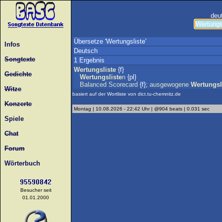
deu
Übersetze 'Wertungsliste'
Infos
Deutsch
Songtexte
1 Ergebnis
Wertungsliste
{f}
Gedichte
Wertungsliste
n
{pl}
Balanced
Scorecard
{f};
ausgewogene
Wertungsl
Witze
basiert auf der Wortliste von dict.tu-chemnitz.de
Konzerte
Montag | 10.08.2026 - 22:42 Uhr | @904 beats | 0.031 sec
Spiele
Chat
Forum
Wörterbuch
Besucher seit
01.01.2000