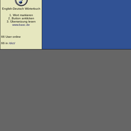
English-Deutsch Wörterbuch
1. Wort markieren
2. Button anklicken
3. Übersetzung lesen
www.basc.de
66 User online
66 in
/dict/