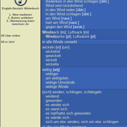
Bedenken
in
den
Wind
schlagen
[übtr.]
Wind
wird
rückdrehend
English-Deutsch Wörterbuch
in
den
Wind
reden
[übtr.]
in
den
Wind
schlagen
[übtr.]
1. Wort markieren
2. Button anklicken
am
Wind
[naut.]
3. Übersetzung lesen
hart
am
Wind
[naut.]
www.basc.de
gegen
den
Wind
[aviat.]
Winds
ack
{m};
Luftsack
{m}
69 User online
Winds
äcke
{pl};
Luftsäcke
{pl}
in
alle
Winde
verweht
69 in
/dict/
wickeln
{vt} (
um
)
wickelnd
gewickelt
wickelt
wickelte
widrig
{adj}
widriger
am
widrigsten
widrige
Umstände
widrige
Winde
(
sich
)
winden
;
schlingen
;
schlängeln
windend
gewunden
es
windet
sich
es
wand
sich
es
hat
/
hatte
sich
gewunden
es
wände
sich
sich
um
etw
.
winden
;
sich
um
etw
.
schlingen