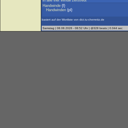
in
alle
vier
Winde
zerstreut
Handwinde
{f}
Handwinden
{pl}
basiert auf der Wortliste von dict.tu-chemnitz.de
Samstag | 08.08.2026 - 08:52 Uhr | @328 beats | 0.044 sec