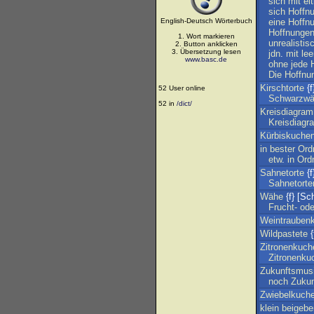
sich
mit
ei
sich
Hoffn
English-Deutsch Wörterbuch
eine
Hoffn
Hoffnunge
1. Wort markieren
unrealistis
2. Button anklicken
3. Übersetzung lesen
jdn
.
mit
lee
www.basc.de
ohne
jede
Die
Hoffnu
Kirschtorte
{f
52 User online
Schwarzwä
52 in
/dict/
Kreisdiagra
Kreisdiag
Kürbiskuche
in
bester
Ord
etw
.
in
Ord
Sahnetorte
{f
Sahnetorte
Wähe
{f} [Sc
Frucht-
ode
Weintrauben
Wildpastete
{
Zitronenkuch
Zitronenku
Zukunftsmus
noch
Zuku
Zwiebelkuch
klein
beigebe