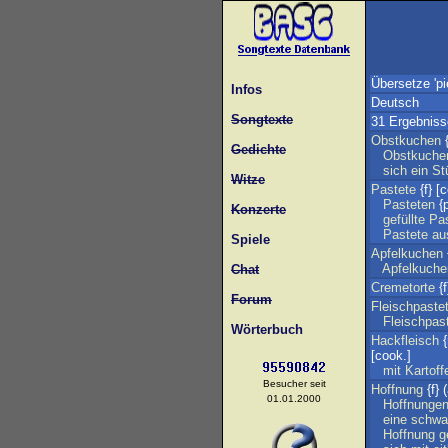
Übersetze 'pi
Infos
Deutsch
Songtexte
31 Ergebniss
Obstkuchen
{
Gedichte
Obstkuche
sich
ein
St
Witze
Pastete
{f} [
Pasteten
{p
Konzerte
gefüllte
Pa
Pastete
au
Spiele
Apfelkuchen
Apfelkuche
Chat
Cremetorte
{f
Forum
Fleischpaste
Fleischpas
Wörterbuch
Hackfleisch
{
[cook.]
mit
Kartoff
Besucher seit
Hoffnung
{f} (
01.01.2000
Hoffnunge
eine
schwa
Hoffnung
g