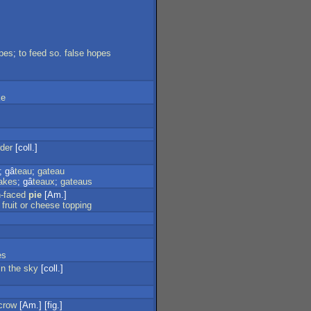
pes
;
to
feed
so
.
false
hopes
ke
rder
[coll.]
; gâ
teau
;
gateau
akes
; gâ
teaux
;
gateaus
-faced
pie
[Am.]
fruit
or
cheese
topping
es
in
the
sky
[coll.]
crow
[Am.] [fig.]