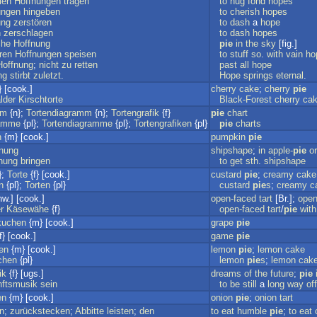
tlen
Hoffnungen
tragen
to
hug
fond
hopes
ungen
hingeben
to
cherish
hopes
ung
zerstören
to
dash
a
hope
n
zerschlagen
to
dash
hopes
che
Hoffnung
pie
in
the
sky
[fig.]
ren
Hoffnungen
speisen
to
stuff
so
.
with
vain
ho
Hoffnung
;
nicht
zu
retten
past
all
hope
ng
stirbt
zuletzt
.
Hope
springs
eternal
.
} [cook.]
cherry
cake
;
cherry
pie
lder
Kirschtorte
Black-Forest
cherry
ca
mm
{n};
Tortendiagramm
{n};
Tortengrafik
{f}
pie
chart
ramme
{pl};
Tortendiagramme
{pl};
Tortengrafiken
{pl}
pie
charts
n
{m} [cook.]
pumpkin
pie
nung
shipshape
;
in
apple-
pie
o
nung
bringen
to
get
sth
.
shipshape
};
Torte
{f} [cook.]
custard
pie
;
creamy
cake
n
{pl};
Torten
{pl}
custard
pie
s
;
creamy
c
hw.] [cook.]
open-faced
tart
[Br.];
open
r
Käsewähe
{f}
open-faced
tart
/
pie
with
kuchen
{m} [cook.]
grape
pie
f} [cook.]
game
pie
en
{m} [cook.]
lemon
pie
;
lemon
cake
chen
{pl}
lemon
pie
s
;
lemon
cak
ik
{f} [ugs.]
dreams
of
the
future
;
pie
nftsmusik
sein
to
be
still
a
long
way
off
en
{m} [cook.]
onion
pie
;
onion
tart
n
;
zurückstecken
;
Abbitte
leisten
;
den
to
eat
humble
pie
;
to
eat