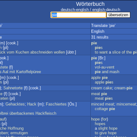
Wörterbuch
deutsch-english / english-deutsch
e'
Translate 'pie'
English
e
31 results
m} [cook.]
pie
n
{pl}
pie
s
ück
vom
Kuchen
abschneiden
wollen
[übtr.]
to
want
a
slice
of
the
pi
cook.]
pie
[Br.]
l}
pie
s
stete
{f}
vol-au-vent
s
Aal
mit
Kartoffelpüree
pie
and
mash
{m} [cook.]
apple
pie
n
{pl}
apple
pie
s
};
Sahnetorte
{f} [cook.]
cream
cake
;
cream-
pie
te
{f} [cook.]
meat
pie
teten
{pl}
meat
pie
s
n};
Gehacktes
;
Hack
{m};
Faschiertes
[Ös.]
minced
meat
;
mincemeat
cottage
pie
elbrei
überbackenes
Hackfleisch
auf
)
hope
(
for
)
n
{pl}
hopes
che
Hoffnung
a
slight
hope
eben
;
ermutigen
to
give
hope