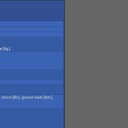
e
[fig.]
;
mince
[Br.];
ground
meat
[Am.]