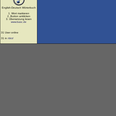
English-Deutsch Wörterbuch
1. Wort markieren
2. Button anklicken
3. Übersetzung lesen
www.basc.de
31 User online
31 in
/dict/